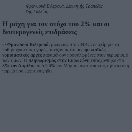
Φρανσουά Βιλερουά, Διοικητής Τράπεζας
της Γαλλίας
Η μάχη για τον στόχο του 2% και οι
δευτερογενείς επιδράσεις
Ο
Φρανσουά Βιλερουά
, μιλώντας στο CNBC, επιχείρησε να
καθησυχάσει τις αγορές, τονίζοντας ότι οι
ευρωπαϊκές
νομισματικές αρχές
παραμένουν προσηλωμένες στον περιορισμό
των τιμών. Ο
πληθωρισμός στην Ευρωζώνη
επιταχύνθηκε στο
3% τον Απρίλιο
, από 2,6% τον Μάρτιο, ανατρέποντας την πτωτική
πορεία που είχε προηγηθεί.