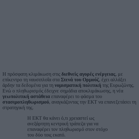
Η πρόσφατη κλιμάκωση στις
διεθνείς αγορές ενέργειας
, με
επίκεντρο τη ναυσιπλοΐα στα
Στενά του Ορμούζ
, έχει αλλάξει
άρδην τα δεδομένα για τη
νομισματική πολιτική
της Ευρωζώνης.
Ενώ ο πληθωρισμός έδειχνε σημάδια αποκλιμάκωσης, η νέα
γεωπολιτική αστάθεια
επαναφέρει το φάσμα του
στασιμοπληθωρισμού
, αναγκάζοντας την ΕΚΤ να επανεξετάσει τη
στρατηγική της.
Η ΕΚΤ θα κάνει ό,τι χρειαστεί ως
ανεξάρτητη κεντρική τράπεζα για να
επαναφέρει τον πληθωρισμό στον στόχο
του δύο τοις εκατό.