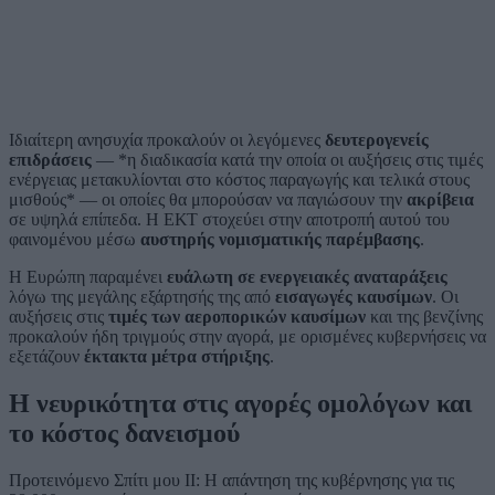
Ιδιαίτερη ανησυχία προκαλούν οι λεγόμενες
δευτερογενείς
επιδράσεις
— *η διαδικασία κατά την οποία οι αυξήσεις στις τιμές
ενέργειας μετακυλίονται στο κόστος παραγωγής και τελικά στους
μισθούς* — οι οποίες θα μπορούσαν να παγιώσουν την
ακρίβεια
σε υψηλά επίπεδα. Η ΕΚΤ στοχεύει στην αποτροπή αυτού του
φαινομένου μέσω
αυστηρής νομισματικής παρέμβασης
.
Η Ευρώπη παραμένει
ευάλωτη σε ενεργειακές αναταράξεις
λόγω της μεγάλης εξάρτησής της από
εισαγωγές καυσίμων
. Οι
αυξήσεις στις
τιμές των αεροπορικών καυσίμων
και της βενζίνης
προκαλούν ήδη τριγμούς στην αγορά, με ορισμένες κυβερνήσεις να
εξετάζουν
έκτακτα μέτρα στήριξης
.
Η νευρικότητα στις αγορές ομολόγων και
το κόστος δανεισμού
Προτεινόμενο
Σπίτι μου ΙΙ: Η απάντηση της κυβέρνησης για τις