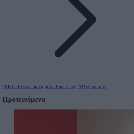
#ΕΚΤ
#Ενεργειακή κρίση
#Ευρωζώνη
#Πληθωρισμός
Προτεινόμενα