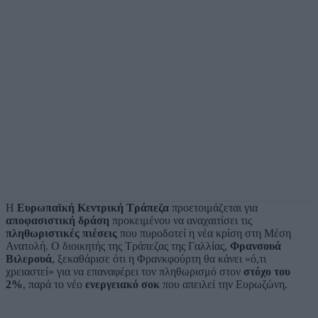
Η
Ευρωπαϊκή Κεντρική Τράπεζα
προετοιμάζεται για
αποφασιστική δράση
προκειμένου να αναχαιτίσει τις
πληθωριστικές πιέσεις
που πυροδοτεί η νέα κρίση στη Μέση
Ανατολή. Ο διοικητής της Τράπεζας της Γαλλίας,
Φρανσουά
Βιλερουά
, ξεκαθάρισε ότι η Φρανκφούρτη θα κάνει «ό,τι
χρειαστεί» για να επαναφέρει τον πληθωρισμό στον
στόχο του
2%
, παρά το νέο
ενεργειακό σοκ
που απειλεί την Ευρωζώνη.