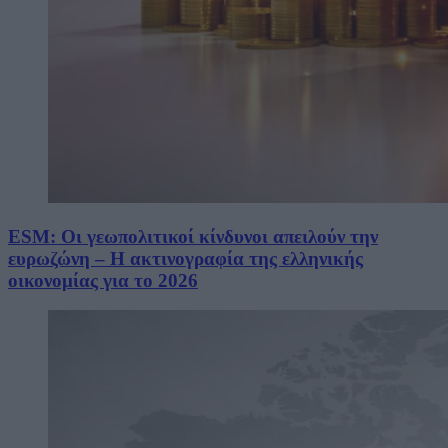
ESM: Οι γεωπολιτικοί κίνδυνοι απειλούν την
ευρωζώνη – Η ακτινογραφία της ελληνικής
οικονομίας για το 2026