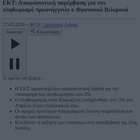
ΕΚΤ: Αποφασιστική παρέμβαση για τον
πληθωρισμό προανήγγειλε ο Φρανσουά Βιλερουά
27.05.2026
•
00:24
|
Δημήτρης Λάγιος
Ακούστε!
Κοινοποίηση
Τι πρέπει να ξέρετε…
Η ΕΚΤ προαναγγέλλει αποφασιστική δράση για την
επαναφορά του πληθωρισμού στο 2%.
Ο πληθωρισμός στην Ευρωζώνη επιταχύνθηκε στο 3% τον
Απρίλιο λόγω ενεργειακού σοκ.
Οι αγορές ομολόγων καταγράφουν έντονη νευρικότητα και
άνοδο των αποδόσεων.
Κλειδώνει η αύξηση των επιτοκίων στη συνεδρίαση της 11ης
Ιουνίου.