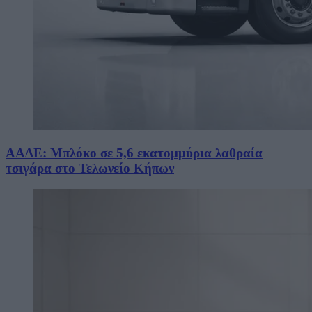
ΑΑΔΕ: Μπλόκο σε 5,6 εκατομμύρια λαθραία
τσιγάρα στο Τελωνείο Κήπων