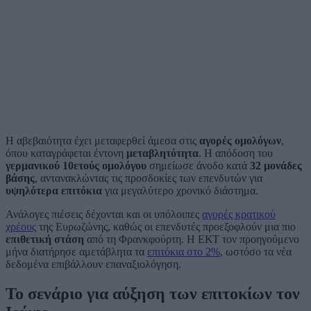
Η αβεβαιότητα έχει μεταφερθεί άμεσα στις
αγορές ομολόγων
,
όπου καταγράφεται έντονη
μεταβλητότητα
. Η απόδοση του
γερμανικού 10ετούς ομολόγου
σημείωσε άνοδο κατά
32 μονάδες
βάσης
, αντανακλώντας τις προσδοκίες των επενδυτών για
υψηλότερα επιτόκια
για μεγαλύτερο χρονικό διάστημα.
Ανάλογες πιέσεις δέχονται και οι υπόλοιπες
αγορές κρατικού
χρέους
της Ευρωζώνης, καθώς οι επενδυτές προεξοφλούν μια πιο
επιθετική στάση
από τη Φρανκφούρτη. Η ΕΚΤ τον προηγούμενο
μήνα διατήρησε αμετάβλητα τα
επιτόκια στο 2%
, ωστόσο τα νέα
δεδομένα επιβάλλουν επαναξιολόγηση.
Το σενάριο για αύξηση των επιτοκίων τον