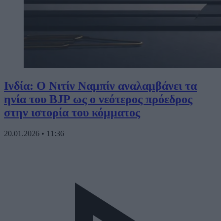
Ινδία: Ο Νιτίν Ναμπίν αναλαμβάνει τα
ηνία του BJP ως ο νεότερος πρόεδρος
στην ιστορία του κόμματος
20.01.2026
•
11:36