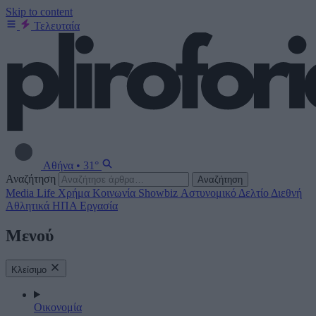
Skip to content
Τελευταία
Αθήνα
•
31°
Αναζήτηση
Αναζήτηση
Media
Life
Χρήμα
Κοινωνία
Showbiz
Αστυνομικό Δελτίο
Διεθνή
Αθλητικά
ΗΠΑ
Εργασία
Μενού
Κλείσιμο
Οικονομία