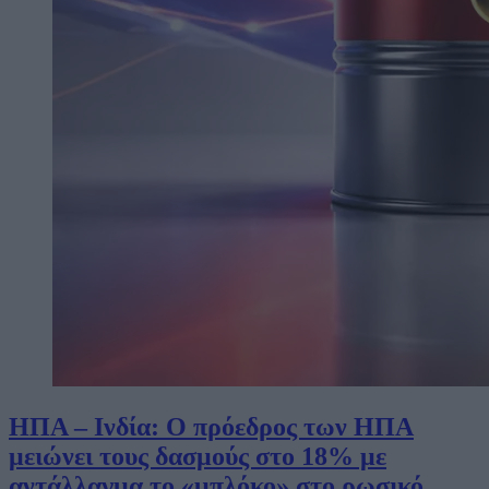
ΗΠΑ – Ινδία: Ο πρόεδρος των ΗΠΑ
μειώνει τους δασμούς στο 18% με
αντάλλαγμα το «μπλόκο» στο ρωσικό