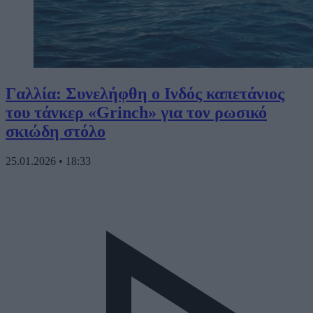
Γαλλία: Συνελήφθη ο Ινδός καπετάνιος
του τάνκερ «Grinch» για τον ρωσικό
σκιώδη στόλο
25.01.2026
•
18:33