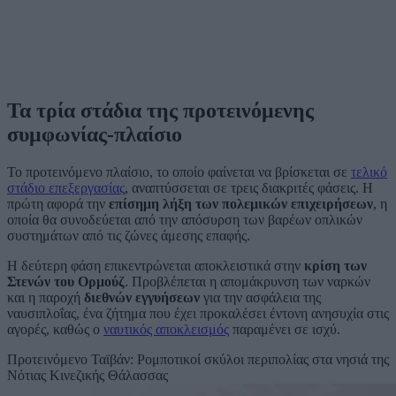
Τα τρία στάδια της προτεινόμενης
συμφωνίας-πλαίσιο
Το προτεινόμενο πλαίσιο, το οποίο φαίνεται να βρίσκεται σε
τελικό
στάδιο επεξεργασίας
, αναπτύσσεται σε τρεις διακριτές φάσεις. Η
πρώτη αφορά την
επίσημη λήξη των πολεμικών επιχειρήσεων
, η
οποία θα συνοδεύεται από την απόσυρση των βαρέων οπλικών
συστημάτων από τις ζώνες άμεσης επαφής.
Η δεύτερη φάση επικεντρώνεται αποκλειστικά στην
κρίση των
Στενών του Ορμούζ
. Προβλέπεται η απομάκρυνση των ναρκών
και η παροχή
διεθνών εγγυήσεων
για την ασφάλεια της
ναυσιπλοΐας, ένα ζήτημα που έχει προκαλέσει έντονη ανησυχία στις
αγορές, καθώς ο
ναυτικός αποκλεισμός
παραμένει σε ισχύ.
Προτεινόμενο
Ταϊβάν: Ρομποτικοί σκύλοι περιπολίας στα νησιά της
Νότιας Κινεζικής Θάλασσας