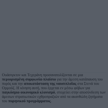
Ουάσιγκτον και Τεχεράνη προσανατολίζονται σε μια
περιορισμένη συμφωνία-πλαίσιο
για την άμεση κατάπαυση του
πυρός και την
αποκατάσταση της ναυσιπλοΐας
στα Στενά του
Ορμούζ. Η κίνηση αυτή, που έρχεται εν μέσω φόβων για
παγκόσμιο οικονομικό κλονισμό
, στοχεύει στην αποσύνδεση των
άμεσων στρατιωτικών εχθροπραξιών από τα ακανθώδη ζητήματα
του
πυρηνικού προγράμματος
.