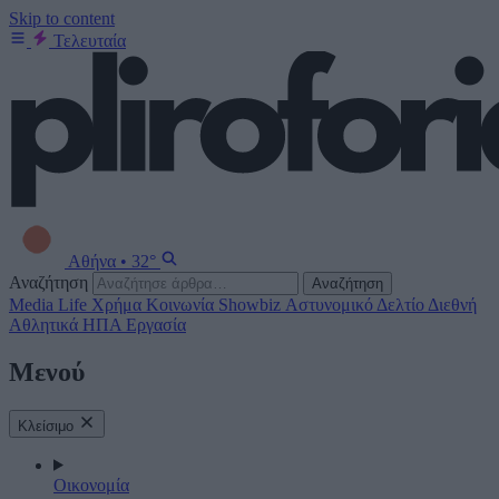
Skip to content
Τελευταία
Αθήνα
•
32°
Αναζήτηση
Αναζήτηση
Media
Life
Χρήμα
Κοινωνία
Showbiz
Αστυνομικό Δελτίο
Διεθνή
Αθλητικά
ΗΠΑ
Εργασία
Μενού
Κλείσιμο
Οικονομία