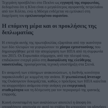
Τεχεράνη προσβλέπει στο Πεκίνο ως
εγγυητή της συμφωνίας
,
δεδομένου ότι η Κίνα είναι ο μεγαλύτερος αγοραστής πετρελαίου
από τον Κόλπο, ενώ η Μόσχα ενδέχεται να εμπλακεί στη
διαχείριση του
εμπλουτισμένου ουρανίου
.
Η επόμενη μέρα και οι προκλήσεις της
διπλωματίας
Η επιτυχία αυτής της πρωτοβουλίας εξαρτάται από την ικανότητα
των δύο πλευρών να γεφυρώσουν το
χάσμα εμπιστοσύνης
που
δημιουργήθηκε μετά την αποχώρηση των ΗΠΑ από τη συμφωνία
του 2015. Οι Ευρωπαίοι σύμμαχοι, από την πλευρά τους,
επιδιώκουν ενεργό ρόλο στη
διασφάλιση της ελεύθερης
ναυσιπλοΐας
, προσφέροντας τεχνική υποστήριξη στα Στενά.
Εν αναμονή των επίσημων ανακοινώσεων, η διεθνής κοινότητα
παρακολουθεί με κομμένη την ανάσα. Η
γεωπολιτική leverage
της Ουάσιγκτον δοκιμάζεται, καθώς ο πρόεδρος των ΗΠΑ καλείται
να ισορροπήσει ανάμεσα στην ανάγκη για
ενεργειακή
σταθερότητα
και τη δέσμευση για τον περιορισμό της ιρανικής
επιρροής.
Κοινή συνισταμένη των αναλύσεων αποτελεί η άποψη ότι
οποιαδήποτε αποτυχία σε αυτό το στάδιο θα μπορούσε να οδηγήσει