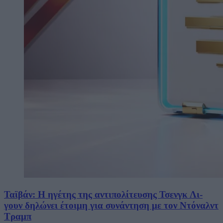
Ταϊβάν: Η ηγέτης της αντιπολίτευσης Τσενγκ Λι-
γουν δηλώνει έτοιμη για συνάντηση με τον Ντόναλντ
Τραμπ