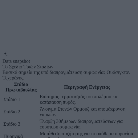
Data snapshot
Το Σχέδιο Τριών Σταδίων
Βασικά σημεία της υπό διαπραγμάτευση συμφωνίας Ουάσιγκτον –
Τεχεράνης.
Στάδιο
Περιγραφή Ενέργειας
Πρωτοβουλίας
Επίσημος τερματισμός του πολέμου και
Στάδιο 1
κατάπαυση πυρός.
Άνοιγμα Στενών Ορμούζ και απομάκρυνση
Στάδιο 2
ναρκών.
Έναρξη 30ήμερων διαπραγματεύσεων για
Στάδιο 3
ευρύτερη συμφωνία.
Μετάθεση συζήτησης για το απόθεμα ουρανίου
Πυρηνικά