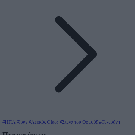
#ΗΠΑ
#Ιράν
#Λευκός Οίκος
#Στενά του Ορμούζ
#Τεχεράνη
Προτεινόμενα