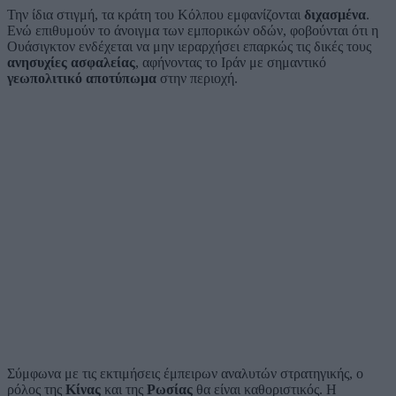
Την ίδια στιγμή, τα κράτη του Κόλπου εμφανίζονται
διχασμένα
.
Ενώ επιθυμούν το άνοιγμα των εμπορικών οδών, φοβούνται ότι η
Ουάσιγκτον ενδέχεται να μην ιεραρχήσει επαρκώς τις δικές τους
ανησυχίες ασφαλείας
, αφήνοντας το Ιράν με σημαντικό
γεωπολιτικό αποτύπωμα
στην περιοχή.
Σύμφωνα με τις εκτιμήσεις έμπειρων αναλυτών στρατηγικής, ο
ρόλος της
Κίνας
και της
Ρωσίας
θα είναι καθοριστικός. Η