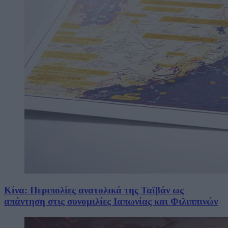
Κίνα: Περιπολίες ανατολικά της Ταϊβάν ως
απάντηση στις συνομιλίες Ιαπωνίας και Φιλιππινών