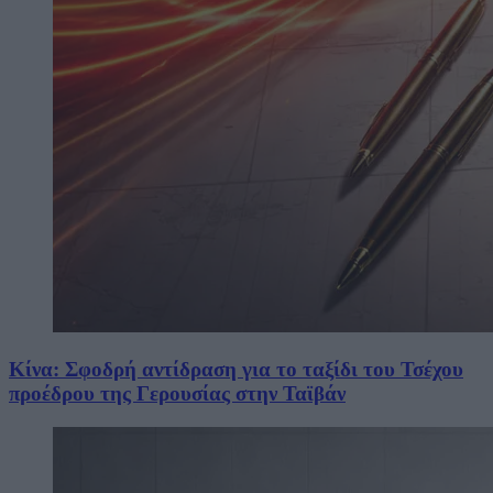
Κίνα: Σφοδρή αντίδραση για το ταξίδι του Τσέχου
προέδρου της Γερουσίας στην Ταϊβάν