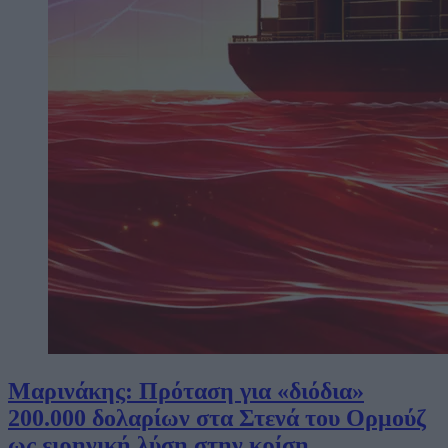
Μαρινάκης: Πρόταση για «διόδια»
200.000 δολαρίων στα Στενά του Ορμούζ
ως ειρηνική λύση στην κρίση