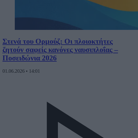
Στενά του Ορμούζ: Οι πλοιοκτήτες
ζητούν σαφείς κανόνες ναυσιπλοΐας –
Ποσειδώνια 2026
01.06.2026
•
14:01