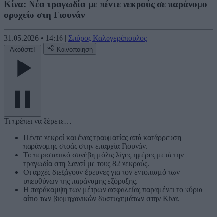
Κίνα: Νέα τραγωδία με πέντε νεκρούς σε παράνομο
ορυχείο στη Γιουνάν
31.05.2026
•
14:16
|
Σπύρος Καλογερόπουλος
Ακούστε!
Κοινοποίηση
Τι πρέπει να ξέρετε…
Πέντε νεκροί και ένας τραυματίας από κατάρρευση
παράνομης στοάς στην επαρχία Γιουνάν.
Το περιστατικό συνέβη μόλις λίγες ημέρες μετά την
τραγωδία στη Σανσί με τους 82 νεκρούς.
Οι αρχές διεξάγουν έρευνες για τον εντοπισμό των
υπευθύνων της παράνομης εξόρυξης.
Η παράκαμψη των μέτρων ασφαλείας παραμένει το κύριο
αίτιο των βιομηχανικών δυστυχημάτων στην Κίνα.