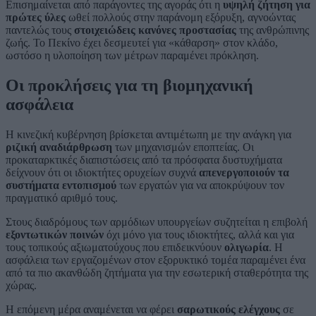
Επισημαίνεται από παράγοντες της αγοράς ότι η
υψηλή ζήτηση για
πρώτες ύλες
ωθεί πολλούς στην παράνομη εξόρυξη, αγνοώντας
παντελώς τους
στοιχειώδεις κανόνες προστασίας
της ανθρώπινης
ζωής. Το Πεκίνο έχει δεσμευτεί για «κάθαρση» στον κλάδο,
ωστόσο η υλοποίηση των μέτρων παραμένει πρόκληση.
Οι προκλήσεις για τη βιομηχανική
ασφάλεια
Η κινεζική κυβέρνηση βρίσκεται αντιμέτωπη με την ανάγκη για
ριζική αναδιάρθρωση
των μηχανισμών εποπτείας. Οι
προκαταρκτικές διαπιστώσεις από τα πρόσφατα δυστυχήματα
δείχνουν ότι οι ιδιοκτήτες ορυχείων συχνά
απενεργοποιούν τα
συστήματα εντοπισμού
των εργατών για να αποκρύψουν τον
πραγματικό αριθμό τους.
Στους διαδρόμους των αρμόδιων υπουργείων συζητείται η επιβολή
εξοντωτικών ποινών
όχι μόνο για τους ιδιοκτήτες, αλλά και για
τους τοπικούς αξιωματούχους που επιδεικνύουν
ολιγωρία
. Η
ασφάλεια των εργαζομένων στον εξορυκτικό τομέα παραμένει ένα
από τα πιο ακανθώδη ζητήματα για την εσωτερική σταθερότητα της
χώρας.
Η επόμενη μέρα αναμένεται να φέρει
σαρωτικούς ελέγχους
σε