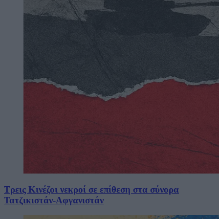
Τρεις Κινέζοι νεκροί σε επίθεση στα σύνορα
Τατζικιστάν-Αφγανιστάν