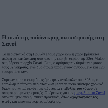
Η σκιά της πολύνεκρης καταστροφής στη
Σανσί
Το περιστατικό στη Γιουνάν έλαβε χώρα ενώ η χώρα βρίσκεται
ακόμη σε
κατάσταση σοκ
από την έκρηξη αερίου της 22ας Μαΐου
στη βόρεια επαρχία
Σανσί
. Εκεί, ο αριθμός των θυμάτων έφτασε
τους
82 νεκρούς
, ενώ δύο άτομα παραμένουν αγνοούμενα και 128
τραυματίστηκαν.
Σύμφωνα με τις εκτιμήσεις έμπειρων αναλυτών του κλάδου, η
επανάληψη τέτοιων περιστατικών μέσα σε τόσο σύντομο χρονικό
διάστημα καταδεικνύει την
αδυναμία επιβολής του νόμου
σε
απομακρυσμένες περιοχές. Οι έρευνες για την
τραγωδία στη Σανσί
αποκάλυψαν εγκληματικές πρακτικές, όπως
αχαρτογράφητες
στοές
και ψεύτικες πόρτες ασφαλείας.