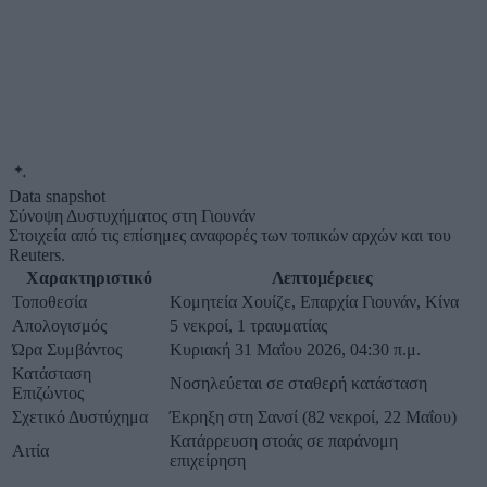
Data snapshot
Σύνοψη Δυστυχήματος στη Γιουνάν
Στοιχεία από τις επίσημες αναφορές των τοπικών αρχών και του
Reuters.
Χαρακτηριστικό
Λεπτομέρειες
Τοποθεσία
Κομητεία Χουίζε, Επαρχία Γιουνάν, Κίνα
Απολογισμός
5 νεκροί, 1 τραυματίας
Ώρα Συμβάντος
Κυριακή 31 Μαΐου 2026, 04:30 π.μ.
Κατάσταση
Νοσηλεύεται σε σταθερή κατάσταση
Επιζώντος
Σχετικό Δυστύχημα
Έκρηξη στη Σανσί (82 νεκροί, 22 Μαΐου)
Κατάρρευση στοάς σε παράνομη
Αιτία
επιχείρηση