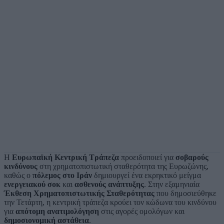
Η
Ευρωπαϊκή Κεντρική Τράπεζα
προειδοποιεί για
σοβαρούς
κινδύνους
στη χρηματοπιστωτική σταθερότητα της Ευρωζώνης,
καθώς ο
πόλεμος στο Ιράν
δημιουργεί ένα εκρηκτικό μείγμα
ενεργειακού σοκ
και
ασθενούς ανάπτυξης
. Στην εξαμηνιαία
Έκθεση Χρηματοπιστωτικής Σταθερότητας
που δημοσιεύθηκε
την Τετάρτη, η κεντρική τράπεζα κρούει τον κώδωνα του κινδύνου
για
απότομη ανατιμολόγηση
στις αγορές ομολόγων και
δημοσιονομική αστάθεια
.