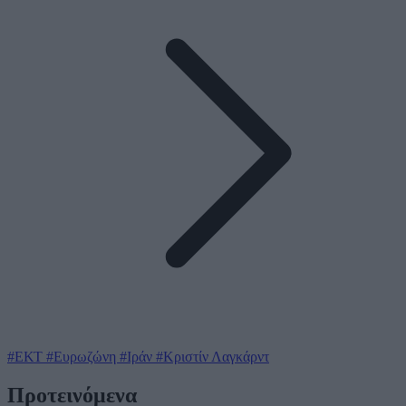
#ΕΚΤ
#Ευρωζώνη
#Ιράν
#Κριστίν Λαγκάρντ
Προτεινόμενα