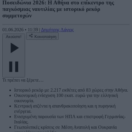
Ποσειδώνια 2026: Η Αθήνα στο επίκεντρο της
παγκόσμιας ναυτιλίας με ιστορικό ρεκόρ
συμμετοχών
01.06.2026
•
11:39
|
Δημήτρης Λάγιος
Ακούστε!
Κοινοποίηση
Τι πρέπει να ξέρετε…
Ιστορικό ρεκόρ με 2.217 εκθέτες από 83 χώρες στην Αθήνα.
Οικονομική ενίσχυση 100 εκατ. ευρώ για την ελληνική
οικονομία.
Κεντρική ατζέντα η απανθρακοποίηση και η πυρηνική
ενέργεια.
Ενισχυμένη παρουσία των ΗΠΑ και επιστροφή Γερμανίας-
Ιταλίας.
Γεωπολιτικές κρίσεις σε Μέση Ανατολή και Ουκρανία