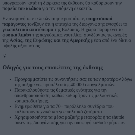
υπογραφούν κατά τη διάρκεια της έκθεσης θα καθορίσουν την
πορεία του κλάδου
για την επόμενη δεκαετία.
Εν αναμονή των τελικών συμπερασμάτων,
υπηρεσιακοί
παράγοντες
τονίζουν ότι η επιτυχία της διοργάνωσης ενισχύει το
γεωπολιτικό αποτύπωμα
της Ελλάδας. Η χώρα παραμένει το
φυσικό λιμάνι
της παγκόσμιας ναυτιλίας, συνδέοντας τις αγορές
της
Ασίας, της Ευρώπης και της Αμερικής
μέσα από ένα δίκτυο
υψηλής αξιοπιστίας.
💡
Οδηγός για τους επισκέπτες της έκθεσης
Προγραμματίστε τις συναντήσεις σας εκ των προτέρων λόγω
της αυξημένης προσέλευσης 40.000 επαγγελματιών.
Παρακολουθήστε τις θεματικές ενότητες για την
απανθρακοποίηση, καθώς καθορίζουν τις μελλοντικές
χρηματοδοτήσεις.
Ενημερωθείτε για τα 70+ παράλληλα συνέδρια που
καλύπτουν τεχνικά και γεωπολιτικά ζητήματα.
Χρησιμοποιήστε τα μέσα μαζικής μεταφοράς ή τα shuttle
buses της διοργάνωσης για την αποφυγή καθυστερήσεων.