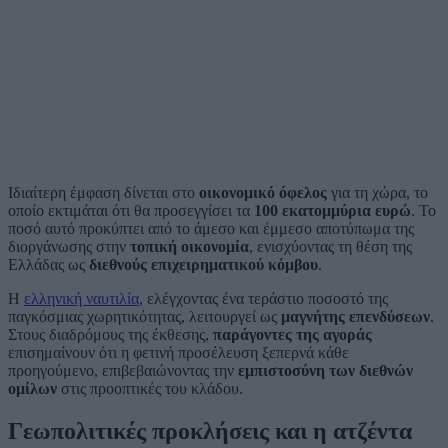
Ιδιαίτερη έμφαση δίνεται στο
οικονομικό όφελος
για τη χώρα, το
οποίο εκτιμάται ότι θα προσεγγίσει τα
100 εκατομμύρια ευρώ
. Το
ποσό αυτό προκύπτει από το άμεσο και έμμεσο αποτύπωμα της
διοργάνωσης στην
τοπική οικονομία
, ενισχύοντας τη θέση της
Ελλάδας ως
διεθνούς επιχειρηματικού κόμβου
.
Η
ελληνική ναυτιλία
, ελέγχοντας ένα τεράστιο ποσοστό της
παγκόσμιας χωρητικότητας, λειτουργεί ως
μαγνήτης επενδύσεων
.
Στους διαδρόμους της έκθεσης,
παράγοντες της αγοράς
επισημαίνουν ότι η φετινή προσέλευση ξεπερνά κάθε
προηγούμενο, επιβεβαιώνοντας την
εμπιστοσύνη των διεθνών
ομίλων
στις προοπτικές του κλάδου.
Γεωπολιτικές προκλήσεις και η ατζέντα