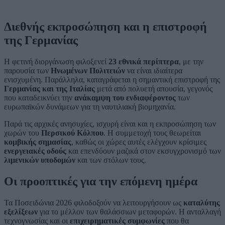
Διεθνής εκπροσώπηση και η επιστροφή
της Γερμανίας
Η φετινή διοργάνωση φιλοξενεί
23 εθνικά περίπτερα
, με την
παρουσία των
Ηνωμένων Πολιτειών
να είναι ιδιαίτερα
ενισχυμένη. Παράλληλα, καταγράφεται η σημαντική επιστροφή της
Γερμανίας και της Ιταλίας
μετά από πολυετή απουσία, γεγονός
που καταδεικνύει την
ανάκαμψη του ενδιαφέροντος
των
ευρωπαϊκών δυνάμεων για τη ναυτιλιακή βιομηχανία.
Παρά τις αρχικές ανησυχίες, ισχυρή είναι και η εκπροσώπηση των
χωρών του
Περσικού Κόλπου
. Η συμμετοχή τους θεωρείται
κομβικής σημασίας
, καθώς οι χώρες αυτές ελέγχουν κρίσιμες
ενεργειακές οδούς
και επενδύουν μαζικά στον εκσυγχρονισμό των
λιμενικών υποδομών
και των στόλων τους.
Οι προοπτικές για την επόμενη ημέρα
Τα Ποσειδώνια 2026 φιλοδοξούν να λειτουργήσουν ως
καταλύτης
εξελίξεων
για το μέλλον των θαλάσσιων μεταφορών. Η ανταλλαγή
τεχνογνωσίας και οι
επιχειρηματικές συμφωνίες
που θα