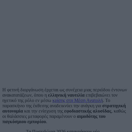
Η φετινή διοργάνωση έρχεται ως συνέχεια μιας περιόδου έντονων
ανακατατάξεων, όπου η
ελληνική ναυτιλία
επιβεβαιώνει τον
ηγετικό της ρόλο εν μέσω
κρίσης στη Μέση Ανατολή
. Το
παρασκήνιο της έκθεσης αναδεικνύει την ανάγκη για
στρατηγική
αυτονομία
και την ενίσχυση της
εφοδιαστικής αλυσίδας
, καθώς
οι θαλάσσιες μεταφορές παραμένουν ο
αιμοδότης του
παγκόσμιου εμπορίου
.
Τα Ποσειδώνια 2026 καταγράφουν νέο