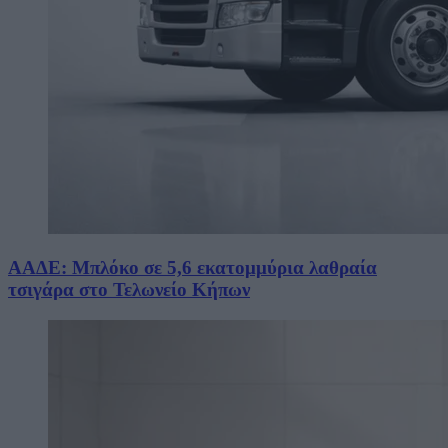
ΑΑΔΕ: Μπλόκο σε 5,6 εκατομμύρια λαθραία
τσιγάρα στο Τελωνείο Κήπων