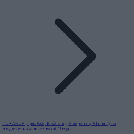
#ΑΑΔΕ
#Εφορία
#Συμβούλιο της Επικρατείας
#Τραπεζικοί
Λογαριασμοί
#Φορολογικοί έλεγχοι