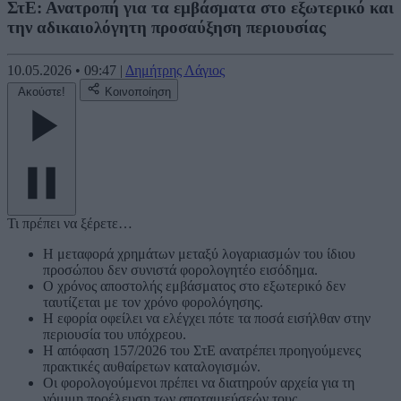
ΣτΕ: Ανατροπή για τα εμβάσματα στο εξωτερικό και
την αδικαιολόγητη προσαύξηση περιουσίας
10.05.2026
•
09:47
|
Δημήτρης Λάγιος
Ακούστε!
Κοινοποίηση
Τι πρέπει να ξέρετε…
Η μεταφορά χρημάτων μεταξύ λογαριασμών του ίδιου
προσώπου δεν συνιστά φορολογητέο εισόδημα.
Ο χρόνος αποστολής εμβάσματος στο εξωτερικό δεν
ταυτίζεται με τον χρόνο φορολόγησης.
Η εφορία οφείλει να ελέγχει πότε τα ποσά εισήλθαν στην
περιουσία του υπόχρεου.
Η απόφαση 157/2026 του ΣτΕ ανατρέπει προηγούμενες
πρακτικές αυθαίρετων καταλογισμών.
Οι φορολογούμενοι πρέπει να διατηρούν αρχεία για τη
νόμιμη προέλευση των αποταμιεύσεών τους.