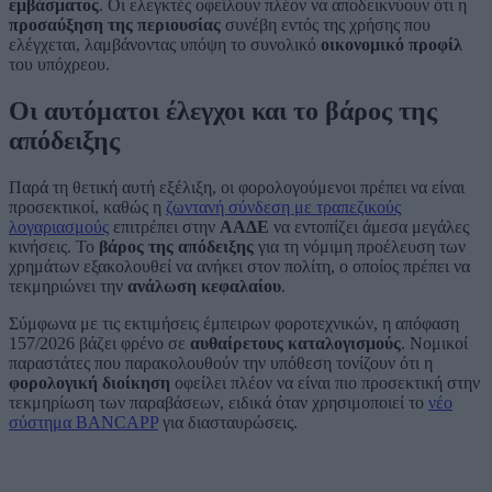
εμβάσματος
. Οι ελεγκτές οφείλουν πλέον να αποδεικνύουν ότι η
προσαύξηση της περιουσίας
συνέβη εντός της χρήσης που
ελέγχεται, λαμβάνοντας υπόψη το συνολικό
οικονομικό προφίλ
του υπόχρεου.
Οι αυτόματοι έλεγχοι και το βάρος της
απόδειξης
Παρά τη θετική αυτή εξέλιξη, οι φορολογούμενοι πρέπει να είναι
προσεκτικοί, καθώς η
ζωντανή σύνδεση με τραπεζικούς
λογαριασμούς
επιτρέπει στην
ΑΑΔΕ
να εντοπίζει άμεσα μεγάλες
κινήσεις. Το
βάρος της απόδειξης
για τη νόμιμη προέλευση των
χρημάτων εξακολουθεί να ανήκει στον πολίτη, ο οποίος πρέπει να
τεκμηριώνει την
ανάλωση κεφαλαίου
.
Σύμφωνα με τις εκτιμήσεις έμπειρων φοροτεχνικών, η απόφαση
157/2026 βάζει φρένο σε
αυθαίρετους καταλογισμούς
. Νομικοί
παραστάτες που παρακολουθούν την υπόθεση τονίζουν ότι η
φορολογική διοίκηση
οφείλει πλέον να είναι πιο προσεκτική στην
τεκμηρίωση των παραβάσεων, ειδικά όταν χρησιμοποιεί το
νέο
σύστημα BANCAPP
για διασταυρώσεις.