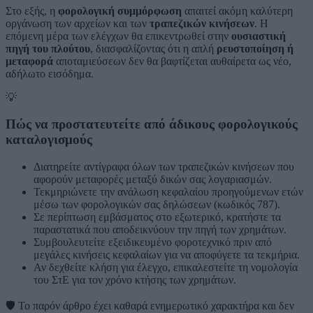
Στο εξής, η
φορολογική συμμόρφωση
απαιτεί ακόμη καλύτερη
οργάνωση των αρχείων και των
τραπεζικών κινήσεων
. Η
επόμενη μέρα των ελέγχων θα επικεντρωθεί στην
ουσιαστική
πηγή του πλούτου
, διασφαλίζοντας ότι η απλή
ρευστοποίηση ή
μεταφορά
αποταμιεύσεων δεν θα βαφτίζεται αυθαίρετα ως νέο,
αδήλωτο εισόδημα.
💡
Πώς να προστατευτείτε από άδικους φορολογικούς
καταλογισμούς
Διατηρείτε αντίγραφα όλων των τραπεζικών κινήσεων που
αφορούν μεταφορές μεταξύ δικών σας λογαριασμών.
Τεκμηριώνετε την ανάλωση κεφαλαίου προηγούμενων ετών
μέσω των φορολογικών σας δηλώσεων (κωδικός 787).
Σε περίπτωση εμβάσματος στο εξωτερικό, κρατήστε τα
παραστατικά που αποδεικνύουν την πηγή των χρημάτων.
Συμβουλευτείτε εξειδικευμένο φοροτεχνικό πριν από
μεγάλες κινήσεις κεφαλαίων για να αποφύγετε τα τεκμήρια.
Αν δεχθείτε κλήση για έλεγχο, επικαλεστείτε τη νομολογία
του ΣτΕ για τον χρόνο κτήσης των χρημάτων.
🛡️
Το παρόν άρθρο έχει καθαρά ενημερωτικό χαρακτήρα και δεν