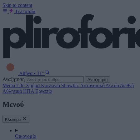
Skip to content
Τελευταία
Αθήνα
•
31°
Αναζήτηση
Αναζήτηση
Media
Life
Χρήμα
Κοινωνία
Showbiz
Αστυνομικό Δελτίο
Διεθνή
Αθλητικά
ΗΠΑ
Εργασία
Μενού
Κλείσιμο
Οικονομία