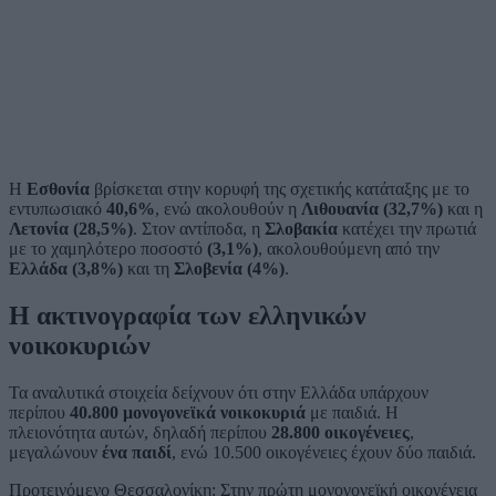
Η
Εσθονία
βρίσκεται στην κορυφή της σχετικής κατάταξης με το
εντυπωσιακό
40,6%
, ενώ ακολουθούν η
Λιθουανία (32,7%)
και η
Λετονία (28,5%)
. Στον αντίποδα, η
Σλοβακία
κατέχει την πρωτιά
με το χαμηλότερο ποσοστό
(3,1%)
, ακολουθούμενη από την
Ελλάδα (3,8%)
και τη
Σλοβενία (4%)
.
Η ακτινογραφία των ελληνικών
νοικοκυριών
Τα αναλυτικά στοιχεία δείχνουν ότι στην Ελλάδα υπάρχουν
περίπου
40.800 μονογονεϊκά νοικοκυριά
με παιδιά. Η
πλειονότητα αυτών, δηλαδή περίπου
28.800 οικογένειες
,
μεγαλώνουν
ένα παιδί
, ενώ 10.500 οικογένειες έχουν δύο παιδιά.
Προτεινόμενο
Θεσσαλονίκη: Στην πρώτη μονογονεϊκή οικογένεια