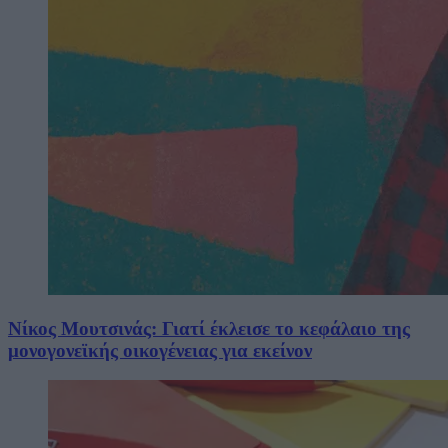
Νίκος Μουτσινάς: Γιατί έκλεισε το κεφάλαιο της
μονογονεϊκής οικογένειας για εκείνον