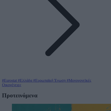
#Eurostat
#Ελλάδα
#Ευρωπαϊκή Ένωση
#Μονογονεϊκές
Οικογένειες
Προτεινόμενα