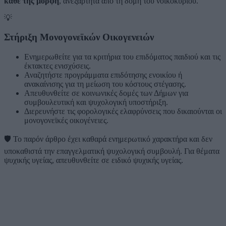
κάθε της μορφή
, ανεξάρτητα από τη δομή του νοικοκυριού.
💡
Στήριξη Μονογονεϊκών Οικογενειών
Ενημερωθείτε για τα κριτήρια του επιδόματος παιδιού και τις
έκτακτες ενισχύσεις.
Αναζητήστε προγράμματα επιδότησης ενοικίου ή
ανακαίνισης για τη μείωση του κόστους στέγασης.
Απευθυνθείτε σε κοινωνικές δομές των Δήμων για
συμβουλευτική και ψυχολογική υποστήριξη.
Διερευνήστε τις φορολογικές ελαφρύνσεις που δικαιούνται οι
μονογονεϊκές οικογένειες.
🛡️
Το παρόν άρθρο έχει καθαρά ενημερωτικό χαρακτήρα και δεν
υποκαθιστά την επαγγελματική ψυχολογική συμβουλή. Για θέματα
ψυχικής υγείας, απευθυνθείτε σε ειδικό ψυχικής υγείας.