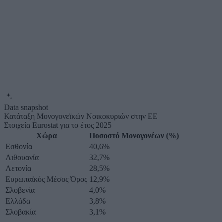
Data snapshot
Κατάταξη Μονογονεϊκών Νοικοκυριών στην ΕΕ
Στοιχεία Eurostat για το έτος 2025
Χώρα
Ποσοστό Μονογονέων (%)
Εσθονία
40,6%
Λιθουανία
32,7%
Λετονία
28,5%
Ευρωπαϊκός Μέσος Όρος
12,9%
Σλοβενία
4,0%
Ελλάδα
3,8%
Σλοβακία
3,1%