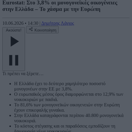
Eurostat: Στο 3,8% οι μονογονεϊκές οικογένειες
στην Ελλάδα – Το χάσμα με την Ευρώπη
10.06.2026
•
14:30
|
Δημήτρης Λάγιος
Ακούστε!
Κοινοποίηση
Τι πρέπει να ξέρετε…
Η Ελλάδα έχει το δεύτερο χαμηλότερο ποσοστό
μονογονέων στην ΕΕ με 3,8%.
Ο ευρωπαϊκός μέσος όρος διαμορφώνεται στο 12,9% των
νοικοκυριών με παιδιά.
Το 81,6% των μονογονεϊκών οικογενειών στην Ευρώπη
έχουν επικεφαλής γυναίκα.
Στην Ελλάδα καταγράφονται περίπου 40.800 μονογονεϊκά
νοικοκυριά.
Το κόστος στέγασης και οι παραδόσεις εμποδίζουν τη
δημιουργία νέων νοικοκυριών.