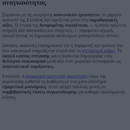
αναγκαιότητας
Σύμφωνα με τις εκτιμήσεις
κοινωνικών ερευνητών
, το χαμηλό
ποσοστό της Ελλάδας δεν οφείλεται μόνο στις
παραδοσιακές
αξίες
. Η έννοια της
διευρυμένης οικογένειας
— η οποία ορίζει τη
στήριξη από παππούδες και συγγενείς — παραμένει ισχυρή,
αποτρέποντας τη δημιουργία αυτόνομων μονογονεϊκών εστιών.
Ωστόσο, αναλυτές επισημαίνουν ότι η παραμονή των γονέων στο
ίδιο νοικοκυριό επηρεάζεται συχνά από τη
στεγαστική κρίση
. Το
υψηλό κόστος στέγασης
και η δυσκολία δημιουργίας ενός
δεύτερου νοικοκυριού
μετά από έναν χωρισμό λειτουργούν ως
ανασταλτικοί παράγοντες
.
Επιπλέον, η
ασφυκτική πίεση στις οικογένειες
λόγω της
φορολογίας καθιστά τη διαβίωση με ένα μόνο εισόδημα
εξαιρετικά ρισκάρικη
. Αυτό οδηγεί πολλούς γονείς σε
συμβιβαστικές λύσεις συγκατοίκησης
για καθαρά οικονομικούς
λόγους.