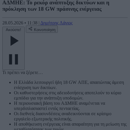
ΑΔΜΗΕ: Το ρεκόρ ανάπτυξης δικτύων και η
πρόκληση των 18 GW πράσινης ενέργειας
28.05.2026
•
11:38
|
Δημήτρης Λάγιος
Ακούστε!
Κοινοποίηση
Τι πρέπει να ξέρετε…
Η Ελλάδα λειτουργεί ήδη 18 GW ΑΠΕ, απαιτώντας άμεση
ενίσχυση των δικτύων.
Οι καθυστερήσεις στις αδειοδοτήσεις αποτελούν το κύριο
εμπόδιο για την ανάπτυξη υποδομών.
Η περιουσιακή βάση του ΑΔΜΗΕ αναμένεται να
υπερδιπλασιαστεί εντός πενταετίας.
Οι διεθνείς διασυνδέσεις αναδεικνύονται σε κρίσιμο
εργαλείο εξωτερικής πολιτικής.
Η αποθήκευση ενέργειας είναι απαραίτητη για τη μείωση της
μεταβλητότητας των τιμών.