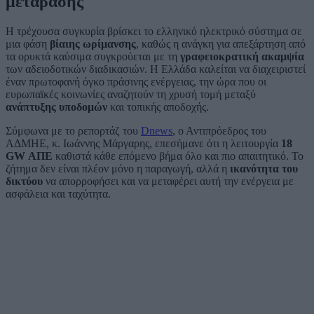
μετάβασης
Η τρέχουσα συγκυρία βρίσκει το ελληνικό ηλεκτρικό σύστημα σε
μια φάση
βίαιης ωρίμανσης
, καθώς η ανάγκη για απεξάρτηση από
τα ορυκτά καύσιμα συγκρούεται με τη
γραφειοκρατική ακαμψία
των αδειοδοτικών διαδικασιών. Η Ελλάδα καλείται να διαχειριστεί
έναν πρωτοφανή όγκο πράσινης ενέργειας, την ώρα που οι
ευρωπαϊκές κοινωνίες αναζητούν τη χρυσή τομή μεταξύ
ανάπτυξης υποδομών
και τοπικής αποδοχής.
Σύμφωνα με το ρεπορτάζ του
Dnews
, ο Αντιπρόεδρος του
ΑΔΜΗΕ, κ. Ιωάννης Μάργαρης, επεσήμανε ότι η λειτουργία
18
GW ΑΠΕ
καθιστά κάθε επόμενο βήμα όλο και πιο απαιτητικό. Το
ζήτημα δεν είναι πλέον μόνο η παραγωγή, αλλά η
ικανότητα του
δικτύου
να απορροφήσει και να μεταφέρει αυτή την ενέργεια με
ασφάλεια και ταχύτητα.