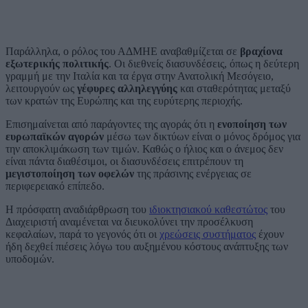
Παράλληλα, ο ρόλος του ΑΔΜΗΕ αναβαθμίζεται σε
βραχίονα
εξωτερικής πολιτικής
. Οι διεθνείς διασυνδέσεις, όπως η δεύτερη
γραμμή με την Ιταλία και τα έργα στην Ανατολική Μεσόγειο,
λειτουργούν ως
γέφυρες αλληλεγγύης
και σταθερότητας μεταξύ
των κρατών της Ευρώπης και της ευρύτερης περιοχής.
Επισημαίνεται από παράγοντες της αγοράς ότι η
ενοποίηση των
ευρωπαϊκών αγορών
μέσω των δικτύων είναι ο μόνος δρόμος για
την αποκλιμάκωση των τιμών. Καθώς ο ήλιος και ο άνεμος δεν
είναι πάντα διαθέσιμοι, οι διασυνδέσεις επιτρέπουν τη
μεγιστοποίηση των οφελών
της πράσινης ενέργειας σε
περιφερειακό επίπεδο.
Η πρόσφατη αναδιάρθρωση του
ιδιοκτησιακού καθεστώτος
του
Διαχειριστή αναμένεται να διευκολύνει την προσέλκυση
κεφαλαίων, παρά το γεγονός ότι οι
χρεώσεις συστήματος
έχουν
ήδη δεχθεί πιέσεις λόγω του αυξημένου κόστους ανάπτυξης των
υποδομών.