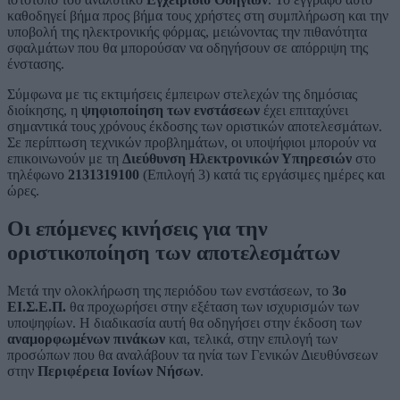
καθοδηγεί βήμα προς βήμα τους χρήστες στη συμπλήρωση και την
υποβολή της ηλεκτρονικής φόρμας, μειώνοντας την πιθανότητα
σφαλμάτων που θα μπορούσαν να οδηγήσουν σε απόρριψη της
ένστασης.
Σύμφωνα με τις εκτιμήσεις έμπειρων στελεχών της δημόσιας
διοίκησης, η
ψηφιοποίηση των ενστάσεων
έχει επιταχύνει
σημαντικά τους χρόνους έκδοσης των οριστικών αποτελεσμάτων.
Σε περίπτωση τεχνικών προβλημάτων, οι υποψήφιοι μπορούν να
επικοινωνούν με τη
Διεύθυνση Ηλεκτρονικών Υπηρεσιών
στο
τηλέφωνο
2131319100
(Επιλογή 3) κατά τις εργάσιμες ημέρες και
ώρες.
Οι επόμενες κινήσεις για την
οριστικοποίηση των αποτελεσμάτων
Μετά την ολοκλήρωση της περιόδου των ενστάσεων, το
3ο
ΕΙ.Σ.Ε.Π.
θα προχωρήσει στην εξέταση των ισχυρισμών των
υποψηφίων. Η διαδικασία αυτή θα οδηγήσει στην έκδοση των
αναμορφωμένων πινάκων
και, τελικά, στην επιλογή των
προσώπων που θα αναλάβουν τα ηνία των Γενικών Διευθύνσεων
στην
Περιφέρεια Ιονίων Νήσων
.