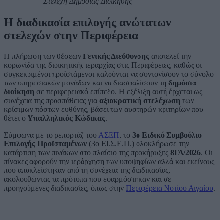
Στελέχη Δημόσιας Διοίκησης
Η διαδικασία επιλογής ανώτατων
στελεχών στην Περιφέρεια
Η πλήρωση των θέσεων
Γενικής Διεύθυνσης
αποτελεί την
κορωνίδα της διοικητικής ιεραρχίας στις Περιφέρειες, καθώς οι
συγκεκριμένοι προϊστάμενοι καλούνται να συντονίσουν το σύνολο
των υπηρεσιακών μονάδων και να διασφαλίσουν τη
δημόσια
διοίκηση
σε περιφερειακό επίπεδο. Η εξέλιξη αυτή έρχεται ως
συνέχεια της προσπάθειας για
αξιοκρατική στελέχωση
των
κρίσιμων πόστων ευθύνης, βάσει των αυστηρών κριτηρίων που
θέτει ο
Υπαλληλικός Κώδικας
.
Σύμφωνα με το ρεπορτάζ του
ΑΣΕΠ
, το
3ο Ειδικό Συμβούλιο
Επιλογής Προϊσταμένων
(3ο ΕΙ.Σ.Ε.Π.) ολοκλήρωσε την
κατάρτιση των πινάκων στο πλαίσιο της προκήρυξης
8ΓΔ/2026
. Οι
πίνακες αφορούν την ιεράρχηση των υποψηφίων αλλά και εκείνους
που αποκλείστηκαν από τη συνέχεια της διαδικασίας,
ακολουθώντας τα πρότυπα που εφαρμόστηκαν και σε
προηγούμενες διαδικασίες, όπως στην
Περιφέρεια Νοτίου Αιγαίου
.