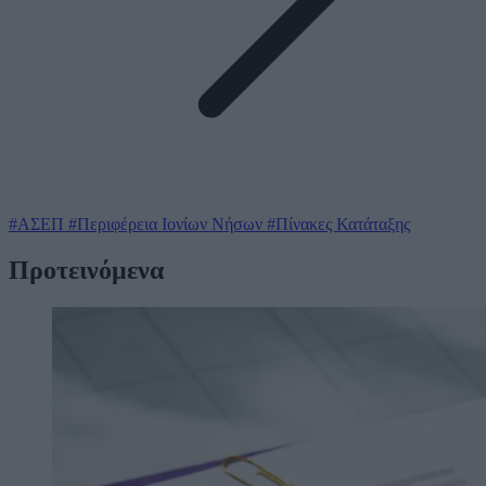
#ΑΣΕΠ
#Περιφέρεια Ιονίων Νήσων
#Πίνακες Κατάταξης
Προτεινόμενα