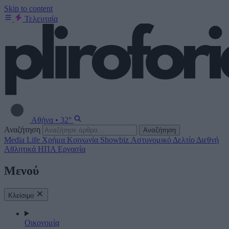
Skip to content
Τελευταία
Αθήνα
•
32°
Αναζήτηση
Αναζήτηση
Media
Life
Χρήμα
Κοινωνία
Showbiz
Αστυνομικό Δελτίο
Διεθνή
Αθλητικά
ΗΠΑ
Εργασία
Μενού
Κλείσιμο
Οικονομία