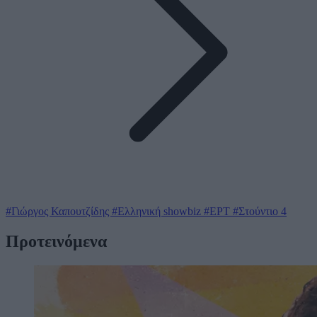
#Γιώργος Καπουτζίδης
#Ελληνική showbiz
#ΕΡΤ
#Στούντιο 4
Προτεινόμενα