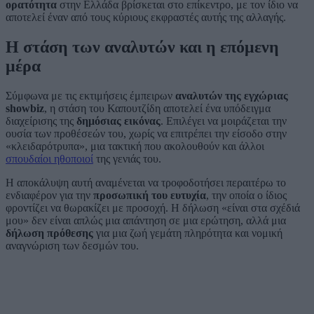
ορατότητα
στην Ελλάδα βρίσκεται στο επίκεντρο, με τον ίδιο να
αποτελεί έναν από τους κύριους εκφραστές αυτής της αλλαγής.
Η στάση των αναλυτών και η επόμενη
μέρα
Σύμφωνα με τις εκτιμήσεις έμπειρων
αναλυτών της εγχώριας
showbiz
, η στάση του Καπουτζίδη αποτελεί ένα υπόδειγμα
διαχείρισης της
δημόσιας εικόνας
. Επιλέγει να μοιράζεται την
ουσία των προθέσεών του, χωρίς να επιτρέπει την είσοδο στην
«κλειδαρότρυπα», μια τακτική που ακολουθούν και άλλοι
σπουδαίοι ηθοποιοί
της γενιάς του.
Η αποκάλυψη αυτή αναμένεται να τροφοδοτήσει περαιτέρω το
ενδιαφέρον για την
προσωπική του ευτυχία
, την οποία ο ίδιος
φροντίζει να θωρακίζει με προσοχή. Η δήλωση «είναι στα σχέδιά
μου» δεν είναι απλώς μια απάντηση σε μια ερώτηση, αλλά μια
δήλωση πρόθεσης
για μια ζωή γεμάτη πληρότητα και νομική
αναγνώριση των δεσμών του.