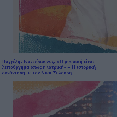
Βαγγέλης Κονιτόπουλος: «Η μουσική είναι
λειτούργημα όπως η ιατρική» – Η ιστορική
συνάντηση με τον Νίκο Ξυλούρη