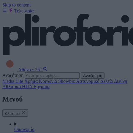
Skip to content
Τελευταία
Αθήνα
•
26°
Αναζήτηση
Αναζήτηση
Media
Life
Χρήμα
Κοινωνία
Showbiz
Αστυνομικό Δελτίο
Διεθνή
Αθλητικά
ΗΠΑ
Εργασία
Μενού
Κλείσιμο
Οικονομία