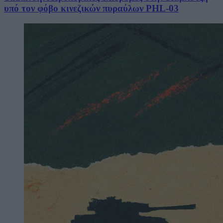
υπό τον φόβο κινεζικών πυραύλων PHL-03