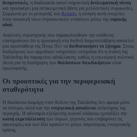
δεσμευτικές
, η διαδικασία ασκεί σημαντική
διπλωματική πίεση
και προσφέρει μια αντικειμενική βάση για μελλοντικές συμφωνίες.
Σύμφωνα με το ρεπορτάζ του
Reuters
, η κίνηση αυτή στοχεύει
στην αποφυγή νέων στρατιωτικών εντάσεων μέσω της
νομικής
οδού
.
Αναλυτές στρατηγικής που παρακολουθούν την υπόθεση
επισημαίνουν ότι η προσφυγή στη διεθνή διαμεσολάβηση αποτελεί
μια προσπάθεια της Πνομ Πεν να
διεθνοποιήσει το ζήτημα
. Στους
διαδρόμους των αρμόδιων υπηρεσιών εκτιμάται ότι η στάση της
Ταϊλάνδης θα παραμείνει αδιάλλακτη, καθώς η εσωτερική πολιτική
πίεση για τη διατήρηση των
θαλάσσιων διεκδικήσεων
είναι
πρωτοφανής.
Οι προοπτικές για την περιφερειακή
σταθερότητα
Η θαλάσσια διαμάχη στον Κόλπο της Ταϊλάνδης δεν αφορά μόνο
τα σύνορα, αλλά και την
ενεργειακή ασφάλεια
ολόκληρης της
περιοχής. Η αδυναμία εξεύρεσης κοινού εδάφους εμποδίζει την
κοινή εκμετάλλευση
των πόρων, γεγονός που επιβαρύνει τις
οικονομίες και των δύο κρατών εν μέσω παγκόσμιας ενεργειακής
κρίσης.