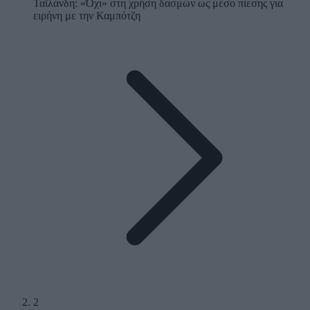
Ταϊλάνδη: «Όχι» στη χρήση δασμών ως μέσο πίεσης για
ειρήνη με την Καμπότζη
2