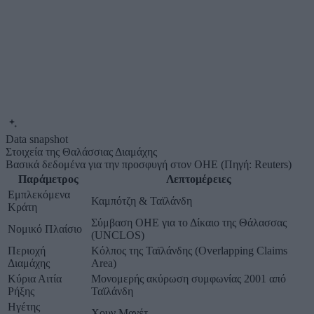
Data snapshot
Στοιχεία της Θαλάσσιας Διαμάχης
Βασικά δεδομένα για την προσφυγή στον ΟΗΕ (Πηγή: Reuters)
Παράμετρος
Λεπτομέρειες
Εμπλεκόμενα
Καμπότζη & Ταϊλάνδη
Κράτη
Σύμβαση ΟΗΕ για το Δίκαιο της Θάλασσας
Νομικό Πλαίσιο
(UNCLOS)
Περιοχή
Κόλπος της Ταϊλάνδης (Overlapping Claims
Διαμάχης
Area)
Κύρια Αιτία
Μονομερής ακύρωση συμφωνίας 2001 από
Ρήξης
Ταϊλάνδη
Ηγέτης
Χουν Μανέτ