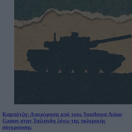
Καμπότζη: Αποχώρηση από τους Southeast Asian
Games στην Ταϊλάνδη λόγω της πολεμικής
σύγκρουσης