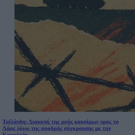
Ταϊλάνδη: Διακοπή της ροής καυσίμων προς το
Λάος λόγω της σφοδρής σύγκρουσης με την
Καμπότζη