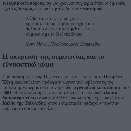
ενεργειακούς πόρους
, σε μια χρονική συγκυρία όπου οι διμερείς
σχέσεις δοκιμάζονται από την άνοδο του
εθνικισμού
.
Λάβαμε αυτό το μέτρο για να
προστατεύσουμε την κυριαρχία και τα
θαλάσσια δικαιώματα της Καμπότζης
σύμφωνα με το διεθνές δίκαιο.
Χουν Μανέτ, Πρωθυπουργός Καμπότζης
Η ακύρωση της συμφωνίας και το
εθνικιστικό κύμα
Η απόφαση της Πνομ Πεν να ενημερώσει επίσημα τα
Ηνωμένα
Έθνη
ακολουθεί την πρόσφατη κίνηση της κυβέρνησης της
Ταϊλάνδης να τερματίσει μονομερώς το
μνημόνιο κατανόησης του
2001
. Η εν λόγω συμφωνία αποτελούσε το μοναδικό
πλαίσιο
διαπραγματεύσεων
για την αλληλεπικαλυπτόμενη περιοχή στον
Κόλπο της Ταϊλάνδης
, όπου εκτιμάται ότι υπάρχουν τεράστια
αποθέματα φυσικού αερίου.