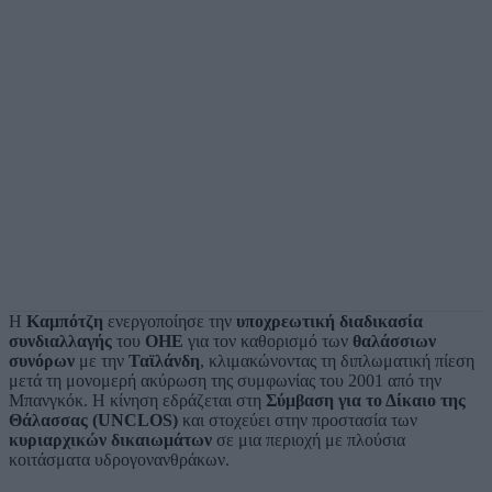
Η
Καμπότζη
ενεργοποίησε την
υποχρεωτική διαδικασία
συνδιαλλαγής
του
ΟΗΕ
για τον καθορισμό των
θαλάσσιων
συνόρων
με την
Ταϊλάνδη
, κλιμακώνοντας τη διπλωματική πίεση
μετά τη μονομερή ακύρωση της συμφωνίας του 2001 από την
Μπανγκόκ. Η κίνηση εδράζεται στη
Σύμβαση για το Δίκαιο της
Θάλασσας (UNCLOS)
και στοχεύει στην προστασία των
κυριαρχικών δικαιωμάτων
σε μια περιοχή με πλούσια
κοιτάσματα υδρογονανθράκων.