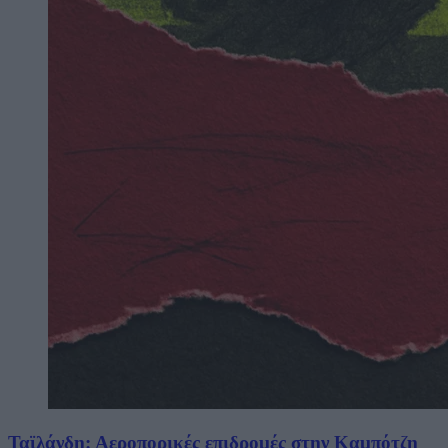
Ταϊλάνδη: Αεροπορικές επιδρομές στην Καμπότζη