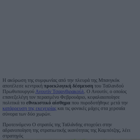
Η ακύρωση της συμφωνίας από την πλευρά της Μπανγκόκ
αποτέλεσε κεντρική
προεκλογική δέσμευση
του Ταϊλανδού
Πρωθυπουργού
Ανουτίν Τσαρνβιρακούλ
. Ο Ανουτίν, ο οποίος
επανεξελέγη τον περασμένο Φεβρουάριο, κεφαλαιοποίησε
πολιτικά το
εθνικιστικό αίσθημα
που πυροδοτήθηκε μετά την
κατάρρευση της εκεχειρίας
και τις φονικές μάχες στα χερσαία
σύνορα των δύο χωρών.
Προτεινόμενο
Ο στρατός της Ταϊλάνδης στοχεύει στην
αδρανοποίηση της στρατιωτικής ικανότητας της Καμπότζης, λέει
στρατηγός