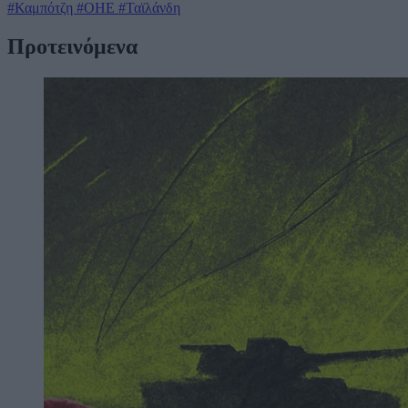
#Καμπότζη
#ΟΗΕ
#Ταϊλάνδη
Προτεινόμενα