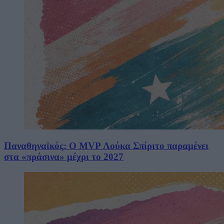
Παναθηναϊκός: Ο MVP Λούκα Σπίριτο παραμένει
στα «πράσινα» μέχρι το 2027