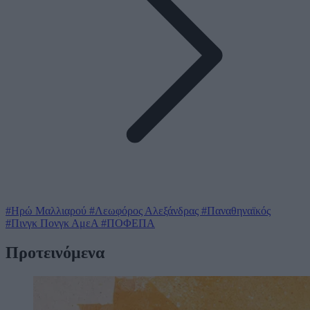
#Ηρώ Μαλλιαρού
#Λεωφόρος Αλεξάνδρας
#Παναθηναϊκός
#Πινγκ Πονγκ ΑμεΑ
#ΠΟΦΕΠΑ
Προτεινόμενα