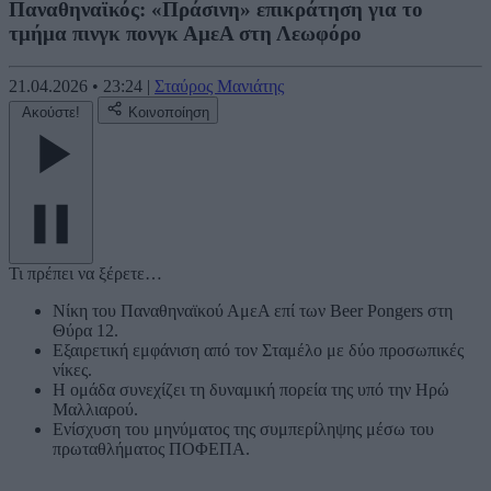
Παναθηναϊκός: «Πράσινη» επικράτηση για το
τμήμα πινγκ πονγκ ΑμεΑ στη Λεωφόρο
21.04.2026
•
23:24
|
Σταύρος Μανιάτης
Ακούστε!
Κοινοποίηση
Τι πρέπει να ξέρετε…
Νίκη του Παναθηναϊκού ΑμεΑ επί των Beer Pongers στη
Θύρα 12.
Εξαιρετική εμφάνιση από τον Σταμέλο με δύο προσωπικές
νίκες.
Η ομάδα συνεχίζει τη δυναμική πορεία της υπό την Ηρώ
Μαλλιαρού.
Ενίσχυση του μηνύματος της συμπερίληψης μέσω του
πρωταθλήματος ΠΟΦΕΠΑ.