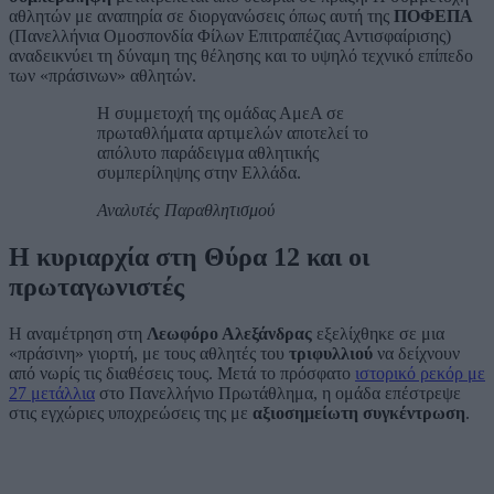
αθλητών με αναπηρία σε διοργανώσεις όπως αυτή της
ΠΟΦΕΠΑ
(Πανελλήνια Ομοσπονδία Φίλων Επιτραπέζιας Αντισφαίρισης)
αναδεικνύει τη δύναμη της θέλησης και το υψηλό τεχνικό επίπεδο
των «πράσινων» αθλητών.
Η συμμετοχή της ομάδας ΑμεΑ σε
πρωταθλήματα αρτιμελών αποτελεί το
απόλυτο παράδειγμα αθλητικής
συμπερίληψης στην Ελλάδα.
Αναλυτές Παραθλητισμού
Η κυριαρχία στη Θύρα 12 και οι
πρωταγωνιστές
Η αναμέτρηση στη
Λεωφόρο Αλεξάνδρας
εξελίχθηκε σε μια
«πράσινη» γιορτή, με τους αθλητές του
τριφυλλιού
να δείχνουν
από νωρίς τις διαθέσεις τους. Μετά το πρόσφατο
ιστορικό ρεκόρ με
27 μετάλλια
στο Πανελλήνιο Πρωτάθλημα, η ομάδα επέστρεψε
στις εγχώριες υποχρεώσεις της με
αξιοσημείωτη συγκέντρωση
.