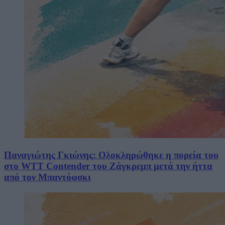
Παναγιώτης Γκιώνης: Ολοκληρώθηκε η πορεία του
στο WTT Contender του Ζάγκρεμπ μετά την ήττα
από τον Μπαντόφσκι