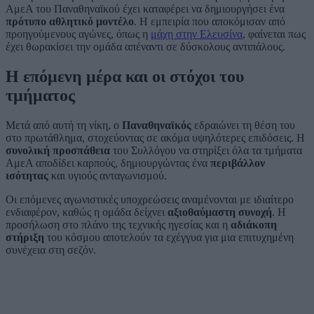
ΑμεΑ του Παναθηναϊκού έχει καταφέρει να δημιουργήσει ένα
πρότυπο αθλητικό μοντέλο
. Η εμπειρία που αποκόμισαν από
προηγούμενους αγώνες, όπως η
μάχη στην Ελευσίνα
, φαίνεται πως
έχει θωρακίσει την ομάδα απέναντι σε δύσκολους αντιπάλους.
Η επόμενη μέρα και οι στόχοι του
τμήματος
Μετά από αυτή τη νίκη, ο
Παναθηναϊκός
εδραιώνει τη θέση του
στο πρωτάθλημα, στοχεύοντας σε ακόμα υψηλότερες επιδόσεις. Η
συνολική προσπάθεια
του Συλλόγου να στηρίξει όλα τα τμήματα
ΑμεΑ αποδίδει καρπούς, δημιουργώντας ένα
περιβάλλον
ισότητας
και υγιούς ανταγωνισμού.
Οι επόμενες αγωνιστικές υποχρεώσεις αναμένονται με ιδιαίτερο
ενδιαφέρον, καθώς η ομάδα δείχνει
αξιοθαύμαστη συνοχή
. Η
προσήλωση στο πλάνο της τεχνικής ηγεσίας και η
αδιάκοπη
στήριξη
του κόσμου αποτελούν τα εχέγγυα για μια επιτυχημένη
συνέχεια στη σεζόν.