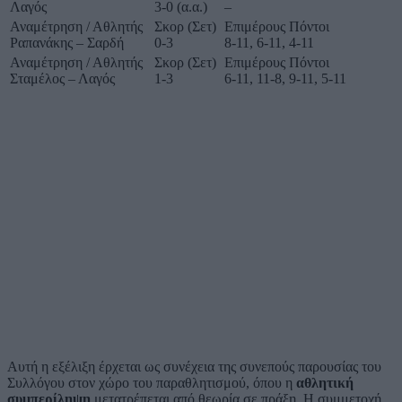
Λαγός
3-0 (α.α.)
–
Αναμέτρηση / Αθλητής
Σκορ (Σετ)
Επιμέρους Πόντοι
Ραπανάκης – Σαρδή
0-3
8-11, 6-11, 4-11
Αναμέτρηση / Αθλητής
Σκορ (Σετ)
Επιμέρους Πόντοι
Σταμέλος – Λαγός
1-3
6-11, 11-8, 9-11, 5-11
Αυτή η εξέλιξη έρχεται ως συνέχεια της συνεπούς παρουσίας του
Συλλόγου στον χώρο του παραθλητισμού, όπου η
αθλητική
συμπερίληψη
μετατρέπεται από θεωρία σε πράξη. Η συμμετοχή