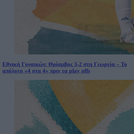
Εθνική Γυναικών: Θρίαμβος 3-2 στη Γεωργία – Το
απόλυτο «4 στα 4» πριν τα play offs