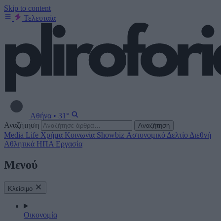
Skip to content
Τελευταία
Αθήνα
•
31°
Αναζήτηση
Αναζήτηση
Media
Life
Χρήμα
Κοινωνία
Showbiz
Αστυνομικό Δελτίο
Διεθνή
Αθλητικά
ΗΠΑ
Εργασία
Μενού
Κλείσιμο
Οικονομία