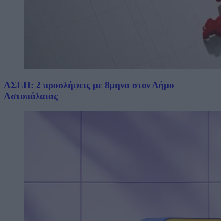
ΑΣΕΠ: 2 προσλήψεις με 8μηνα στον Δήμο
Αστυπάλαιας