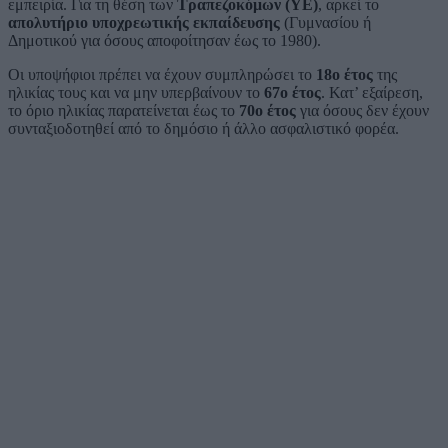
εμπειρία. Για τη θέση των
Τραπεζοκόμων (ΥΕ)
, αρκεί το
απολυτήριο υποχρεωτικής εκπαίδευσης
(Γυμνασίου ή
Δημοτικού για όσους αποφοίτησαν έως το 1980).
Οι υποψήφιοι πρέπει να έχουν συμπληρώσει το
18ο έτος
της
ηλικίας τους και να μην υπερβαίνουν το
67ο έτος
. Κατ’ εξαίρεση,
το όριο ηλικίας παρατείνεται έως το
70ο έτος
για όσους δεν έχουν
συνταξιοδοτηθεί από το δημόσιο ή άλλο ασφαλιστικό φορέα.