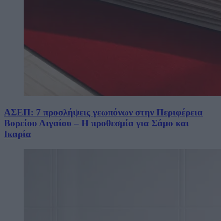
ΑΣΕΠ: 7 προσλήψεις γεωπόνων στην Περιφέρεια
Βορείου Αιγαίου – Η προθεσμία για Σάμο και
Ικαρία