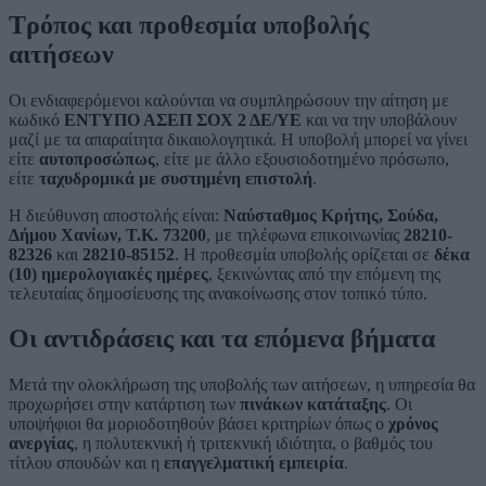
Τρόπος και προθεσμία υποβολής
αιτήσεων
Οι ενδιαφερόμενοι καλούνται να συμπληρώσουν την αίτηση με
κωδικό
ΕΝΤΥΠΟ ΑΣΕΠ ΣΟΧ 2 ΔΕ/ΥΕ
και να την υποβάλουν
μαζί με τα απαραίτητα δικαιολογητικά. Η υποβολή μπορεί να γίνει
είτε
αυτοπροσώπως
, είτε με άλλο εξουσιοδοτημένο πρόσωπο,
είτε
ταχυδρομικά με συστημένη επιστολή
.
Η διεύθυνση αποστολής είναι:
Ναύσταθμος Κρήτης, Σούδα,
Δήμου Χανίων, Τ.Κ. 73200
, με τηλέφωνα επικοινωνίας
28210-
82326
και
28210-85152
. Η προθεσμία υποβολής ορίζεται σε
δέκα
(10) ημερολογιακές ημέρες
, ξεκινώντας από την επόμενη της
τελευταίας δημοσίευσης της ανακοίνωσης στον τοπικό τύπο.
Οι αντιδράσεις και τα επόμενα βήματα
Μετά την ολοκλήρωση της υποβολής των αιτήσεων, η υπηρεσία θα
προχωρήσει στην κατάρτιση των
πινάκων κατάταξης
. Οι
υποψήφιοι θα μοριοδοτηθούν βάσει κριτηρίων όπως ο
χρόνος
ανεργίας
, η πολυτεκνική ή τριτεκνική ιδιότητα, ο βαθμός του
τίτλου σπουδών και η
επαγγελματική εμπειρία
.