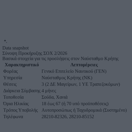
Data snapshot
Σύνοψη Προκήρυξης ΣΟΧ 2/2026
Βασικά στοιχεία για τις προσλήψεις στον Ναύσταθμο Κρήτης
Χαρακτηριστικό
Λεπτομέρειες
Φορέας
Γενικό Επιτελείο Ναυτικού (ΓΕΝ)
Υπηρεσία
Ναύσταθμος Κρήτης (ΝΚ)
Θέσεις
3 (2 ΔΕ Μαγείρων, 1 ΥΕ Τραπεζοκόμων)
Διάρκεια Σύμβασης
4 μήνες
Τοποθεσία
Σούδα, Χανιά
Όρια Ηλικίας
18 έως 67 (ή 70 υπό προϋποθέσεις)
Τρόπος Υποβολής
Αυτοπροσώπως ή Ταχυδρομικά (Συστημένο)
Τηλέφωνα
28210-82326, 28210-85152