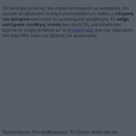
Τα πολύτιμα μέταλλα, που συχνά λειτουργούν ως καταφύγια, δεν
έμειναν αλώβητα από το κύμα ρευστοποιήσεων, καθώς η
ενίσχυση
του δολαρίου
κατέστησε τα εμπορεύματα ακριβότερα. Το
ασήμι
κατέγραψε ελεύθερη πτώση
άνω του 6,5%, μια κίνηση που
έρχεται σε πλήρη αντίθεση με το
ιστορικό ράλι
που είχε σημειώσει
στο παρελθόν λόγω της ζήτησης για ημιαγωγούς.
Προτεινόμενο
Αντι-πληθωρισμός: Το έξυπνο πλάνο για την