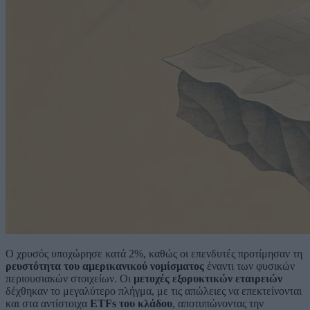
Ο χρυσός υποχώρησε κατά 2%, καθώς οι επενδυτές προτίμησαν τη
ρευστότητα του αμερικανικού νομίσματος
έναντι των φυσικών
περιουσιακών στοιχείων. Οι
μετοχές εξορυκτικών εταιρειών
δέχθηκαν το μεγαλύτερο πλήγμα, με τις απώλειες να επεκτείνονται
και στα αντίστοιχα
ETFs του κλάδου
, αποτυπώνοντας την