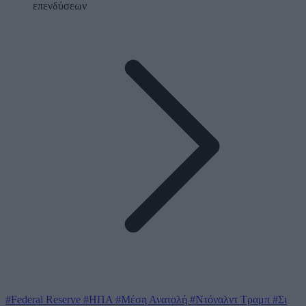
επενδύσεων
#Federal Reserve
#ΗΠΑ
#Μέση Ανατολή
#Ντόναλντ Τραμπ
#Σι