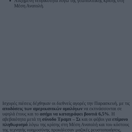
Αυξημένη νευρικότητα λόγω της γεωπολιτικής κρίσης στη
Μέση Ανατολή.
Ισχυρές πιέσεις δέχθηκαν οι διεθνείς αγορές την Παρασκευή, με τις
αποδόσεις των αμερικανικών ομολόγων
να εκτινάσσονται σε
υψηλά έτους και το
ασήμι να καταγράφει βουτιά 6,5%
. Η
αβεβαιότητα μετά τη
σύνοδο Τραμπ – Σι
και οι φόβοι για
επίμονο
πληθωρισμό
λόγω της κρίσης στη Μέση Ανατολή και του κόστους
της τεχνητής νοημοσύνης προκάλεσαν μαζικές ρευστοποιήσεις.