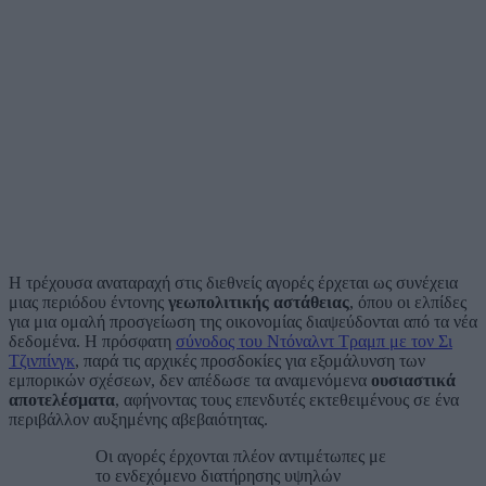
Η τρέχουσα αναταραχή στις διεθνείς αγορές έρχεται ως συνέχεια
μιας περιόδου έντονης
γεωπολιτικής αστάθειας
, όπου οι ελπίδες
για μια ομαλή προσγείωση της οικονομίας διαψεύδονται από τα νέα
δεδομένα. Η πρόσφατη
σύνοδος του Ντόναλντ Τραμπ με τον Σι
Τζινπίνγκ
, παρά τις αρχικές προσδοκίες για εξομάλυνση των
εμπορικών σχέσεων, δεν απέδωσε τα αναμενόμενα
ουσιαστικά
αποτελέσματα
, αφήνοντας τους επενδυτές εκτεθειμένους σε ένα
περιβάλλον αυξημένης αβεβαιότητας.
Οι αγορές έρχονται πλέον αντιμέτωπες με
το ενδεχόμενο διατήρησης υψηλών