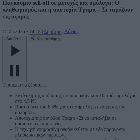
Παγκόσμιο sell-off σε μετοχές και ομόλογα: Ο
πληθωρισμός και η αποτυχία Τραμπ – Σι ταράζουν
τις αγορές
15.05.2026
•
14:18
|
Δημήτρης Λάγιος
Ακούστε!
Κοινοποίηση
Τι πρέπει να ξέρετε…
Εκτίναξη της απόδοσης του αμερικανικού 10ετούς ομολόγου
στο 4,54%.
Βουτιά άνω του 6,5% για το ασήμι λόγω ενίσχυσης του
δολαρίου.
Αποτυχία της συνόδου Τραμπ - Σι να καταλήξει σε
ουσιαστικές συμφωνίες.
Η τεχνητή νοημοσύνη αναδεικνύεται σε νέο παράγοντα
πληθωριστικών πιέσεων.