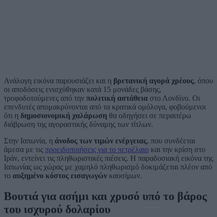
Ανάλογη εικόνα παρουσιάζει και η
βρετανική αγορά χρέους
, όπου
οι αποδόσεις ενισχύθηκαν κατά 15 μονάδες βάσης,
τροφοδοτούμενες από την
πολιτική αστάθεια
στο Λονδίνο. Οι
επενδυτές απομακρύνονται από τα κρατικά ομόλογα, φοβούμενοι
ότι η
δημοσιονομική χαλάρωση
θα οδηγήσει σε περαιτέρω
διάβρωση της αγοραστικής δύναμης των τίτλων.
Στην Ιαπωνία, η
άνοδος των τιμών ενέργειας
, που συνδέεται
άμεσα με τις
προειδοποιήσεις για το πετρέλαιο
και την κρίση στο
Ιράν, εντείνει τις πληθωριστικές πιέσεις. Η παραδοσιακή εικόνα της
Ιαπωνίας ως χώρας με χαμηλό πληθωρισμό δοκιμάζεται πλέον από
το
αυξημένο κόστος εισαγωγών
καυσίμων.
Βουτιά για ασήμι και χρυσό υπό το βάρος
του ισχυρού δολαρίου