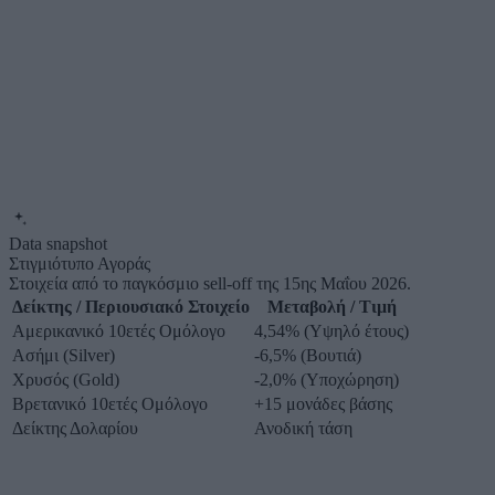
Data snapshot
Στιγμιότυπο Αγοράς
Στοιχεία από το παγκόσμιο sell-off της 15ης Μαΐου 2026.
Δείκτης / Περιουσιακό Στοιχείο
Μεταβολή / Τιμή
Αμερικανικό 10ετές Ομόλογο
4,54% (Υψηλό έτους)
Ασήμι (Silver)
-6,5% (Βουτιά)
Χρυσός (Gold)
-2,0% (Υποχώρηση)
Βρετανικό 10ετές Ομόλογο
+15 μονάδες βάσης
Δείκτης Δολαρίου
Ανοδική τάση