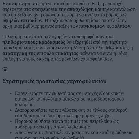
Εν αναμονή των επόμενων κινήσεων από τη Fed, η προσοχή
στρέφεται στα
στοιχεία για την απασχόληση
και την κατανάλωση,
που θα δείξουν αν η οικονομία μπορεί να αντέξει το βάρος των
υψηλών επιτοκίων
. Η τρέχουσα διόρθωση ίσως αποτελεί την
αρχή μιας βαθύτερης αναδιάταξης των
παγκόσμιων κεφαλαίων
.
Τελικά, η ικανότητα των αγορών να απορροφήσουν τους
πληθωριστικούς κραδασμούς
θα εξαρτηθεί από την ταχύτητα
αποκλιμάκωσης των εντάσεων στη Μέση Ανατολή. Μέχρι τότε, η
στρατηγική της επιφυλακτικότητας
φαίνεται να είναι η μόνη
επιλογή για τους διαχειριστές μεγάλων χαρτοφυλακίων.
💡
Στρατηγικές προστασίας χαρτοφυλακίου
Επανεξετάστε την έκθεσή σας σε μετοχές εξορυκτικών
εταιρειών και πολύτιμα μέταλλα σε περιόδους ισχυρού
δολαρίου.
Διαφοροποιήστε τις επενδύσεις σας σε τίτλους σταθερού
εισοδήματος με διαφορετικές ημερομηνίες λήξης.
Παρακολουθήστε στενά τις τιμές του πετρελαίου ως
πρόδρομο δείκτη για τον πληθωρισμό.
Αποφύγετε τις βιαστικές κινήσεις πανικού κατά τη διάρκεια
έντονων ρευστοποιήσεων (sell-off).