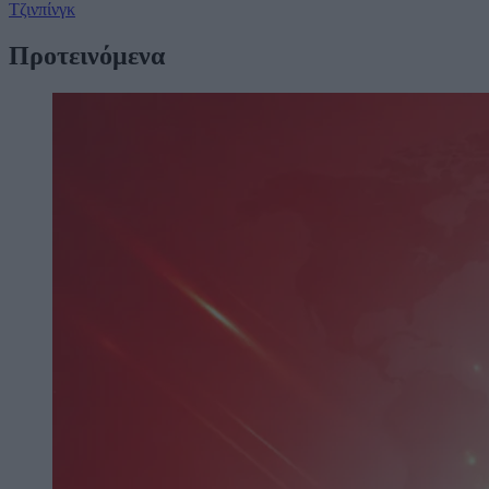
Τζινπίνγκ
Προτεινόμενα