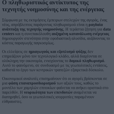
Ο πληθωριστικός αντίκτυπος της
τεχνητής νοημοσύνης και της ενέργειας
Σύμφωνα με τις εκτιμήσεις έμπειρων στελεχών της αγοράς, ένας
νέος, απρόβλεπτος παράγοντας πληθωρισμού είναι η
ραγδαία
ανάπτυξη της τεχνητής νοημοσύνης
. Η τεράστια ζήτηση για
data
centers
και η συνεπακόλουθη
αυξημένη κατανάλωση ενέργειας
δημιουργούν στενότητα στην εφοδιαστική αλυσίδα, αυξάνοντας το
κόστος παραγωγής παγκοσμίως.
Οι ελλείψεις σε
ημιαγωγούς και εξοπλισμό ψύξης
δεν
επηρεάζουν μόνο τον τεχνολογικό κλάδο, αλλά διαχέονται σε
ολόκληρη την οικονομία, ενισχύοντας το
δομικό πληθωρισμό
.
Αυτό το φαινόμενο, σε συνδυασμό με τις γεωπολιτικές εντάσεις,
καθιστά το έργο των κεντρικών τραπεζών εξαιρετικά δύσκολο.
Οικονομικοί αναλυτές επισημαίνουν ότι οι αγορές βρίσκονται σε
μια
φάση επαναπροσδιορισμού
των αξιών τους, καθώς το
μοντέλο των χαμηλών επιτοκίων φαίνεται να ανήκει οριστικά στο
παρελθόν. Η
νευρικότητα των επενδυτών
αναμένεται να
διατηρηθεί, όσο οι γεωπολιτικές ισορροπίες παραμένουν
εύθραυστες.