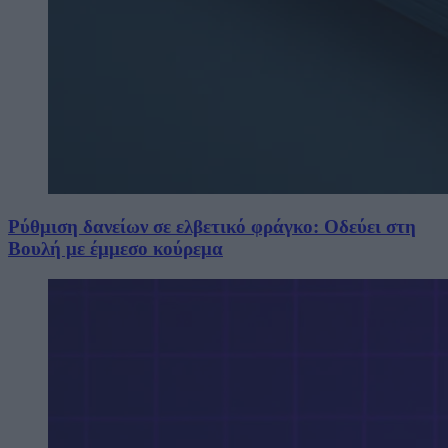
Ρύθμιση δανείων σε ελβετικό φράγκο: Οδεύει στη
Βουλή με έμμεσο κούρεμα