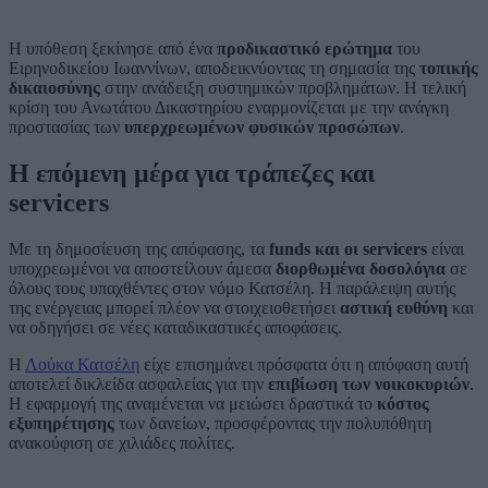
Η υπόθεση ξεκίνησε από ένα
προδικαστικό ερώτημα
του
Ειρηνοδικείου Ιωαννίνων, αποδεικνύοντας τη σημασία της
τοπικής
δικαιοσύνης
στην ανάδειξη συστημικών προβλημάτων. Η τελική
κρίση του Ανωτάτου Δικαστηρίου εναρμονίζεται με την ανάγκη
προστασίας των
υπερχρεωμένων φυσικών προσώπων
.
Η επόμενη μέρα για τράπεζες και
servicers
Με τη δημοσίευση της απόφασης, τα
funds και οι servicers
είναι
υποχρεωμένοι να αποστείλουν άμεσα
διορθωμένα δοσολόγια
σε
όλους τους υπαχθέντες στον νόμο Κατσέλη. Η παράλειψη αυτής
της ενέργειας μπορεί πλέον να στοιχειοθετήσει
αστική ευθύνη
και
να οδηγήσει σε νέες καταδικαστικές αποφάσεις.
Η
Λούκα Κατσέλη
είχε επισημάνει πρόσφατα ότι η απόφαση αυτή
αποτελεί δικλείδα ασφαλείας για την
επιβίωση των νοικοκυριών
.
Η εφαρμογή της αναμένεται να μειώσει δραστικά το
κόστος
εξυπηρέτησης
των δανείων, προσφέροντας την πολυπόθητη
ανακούφιση σε χιλιάδες πολίτες.