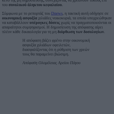
κενό της μη δημοσίευσης, συνεχίζοντας να χρεώνουν τόκους επί
του
συνολικού άληκτου κεφαλαίου
.
Σύμφωνα με το ρεπορτάζ του
Dnews
, η τακτική αυτή οδήγησε σε
οικονομική ασφυξία
χιλιάδες νοικοκυριά, τα οποία υποχρεώθηκαν
να καταβάλλουν
υπέρογκες δόσεις
χωρίς να πραγματοποιούνται οι
απαραίτητοι συμψηφισμοί. Η δημοσίευση της απόφασης αίρει
πλέον κάθε δικαιολογία για τη μη
διόρθωση των δοσολογίων
.
Η απόφαση βάζει φρένο στην οικονομική
ασφυξία χιλιάδων οφειλετών,
διασφαλίζοντας ότι η ρύθμιση των χρεών
τους θα παραμείνει βιώσιμη.
Απόφαση Ολομέλειας Αρείου Πάγου