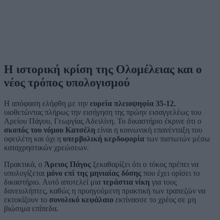
Η ιστορική κρίση της Ολομέλειας και ο
νέος τρόπος υπολογισμού
Η απόφαση ελήφθη με την
ευρεία πλειοψηφία 35-12
,
υιοθετώντας πλήρως την εισήγηση της πρώην εισαγγελέως του
Αρείου Πάγου, Γεωργίας Αδειλίνη. Το δικαστήριο έκρινε ότι ο
σκοπός του νόμου Κατσέλη
είναι η κοινωνική επανένταξη του
οφειλέτη και όχι η
υπερβολική κερδοφορία
των πιστωτών μέσω
καταχρηστικών χρεώσεων.
Πρακτικά, ο
Άρειος Πάγος
ξεκαθαρίζει ότι ο τόκος πρέπει να
υπολογίζεται
μόνο επί της μηνιαίας δόσης
που έχει ορίσει το
δικαστήριο. Αυτό αποτελεί μια
τεράστια νίκη
για τους
δανειολήπτες, καθώς η προηγούμενη πρακτική των τραπεζών να
εκτοκίζουν το
συνολικό κεφάλαιο
εκτίνασσε το χρέος σε μη
βιώσιμα επίπεδα.