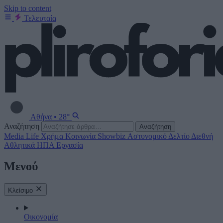
Skip to content
Τελευταία
Αθήνα
•
28°
Αναζήτηση
Αναζήτηση
Media
Life
Χρήμα
Κοινωνία
Showbiz
Αστυνομικό Δελτίο
Διεθνή
Αθλητικά
ΗΠΑ
Εργασία
Μενού
Κλείσιμο
Οικονομία