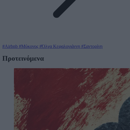
#Airbnb
#Μύκονος
#Όλγα Κεφαλογιάννη
#Σαντορίνη
Προτεινόμενα