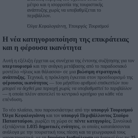
μέτρο και η ισορροπία της τουριστικής
ανάπτυξης χωρίς να υποβαθμίζεται το
περιβάλλον.
Όλγα Κεφαλογιάννη, Υπουργός Τουρισμού
Η νέα κατηγοριοποίηση της επικράτειας
και η φέρουσα ικανότητα
Αυτή η εξέλιξη έρχεται ως συνέχεια της έντονης συζήτησης για τον
υπερτουρισμό
και την ανάγκη μετάβασης από το παραδοσιακό
μοντέλο «ήλιος και θάλασσα» σε μια
βιώσιμη στρατηγική
ανάπτυξης
. Τεχνικά, η πρόκληση έγκειται στον προσδιορισμό της
φέρουσας ικανότητας
—
του μέγιστου αριθμού επισκεπτών που
μπορεί να δεχθεί μια περιοχή χωρίς να υποβαθμιστεί το περιβάλλον
— η οποία πλέον αποτελεί το κεντρικό κριτήριο για κάθε νέα
επένδυση.
Το νέο πλαίσιο, που παρουσιάστηκε από την
υπουργό Τουρισμού
Όλγα Κεφαλογιάννη
και τον
υπουργό Περιβάλλοντος Σταύρο
Παπασταύρου
, χωρίζει τη χώρα σε
πέντε κατηγορίες
. Συνολικά
εξετάζονται
1.035 δημοτικές ενότητες
, οι οποίες κατατάσσονται
ανάλογα με την τουριστική τους πίεση και τα γεωγραφικά τους
χαρακτηριστικά, με τη
δημόσια διαβούλευση
να διαρκεί έως τις
25