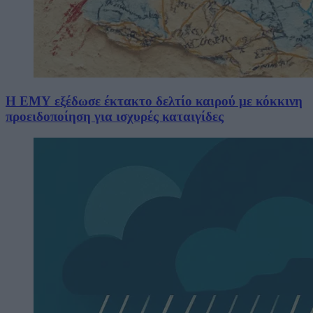
Η ΕΜΥ εξέδωσε έκτακτο δελτίο καιρού με κόκκινη
προειδοποίηση για ισχυρές καταιγίδες