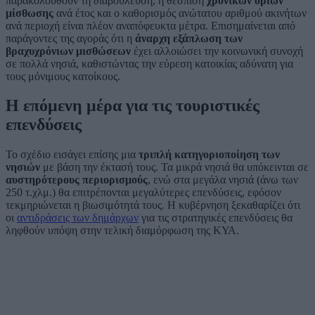
παρακολουθούν τη διαβούλευση, η θέσπιση
χρονικών ορίων
μίσθωσης
ανά έτος και ο καθορισμός ανώτατου αριθμού ακινήτων
ανά περιοχή είναι πλέον αναπόφευκτα μέτρα. Επισημαίνεται από
παράγοντες της αγοράς ότι η
άναρχη εξάπλωση των
βραχυχρόνιων μισθώσεων
έχει αλλοιώσει την κοινωνική συνοχή
σε πολλά νησιά, καθιστώντας την εύρεση κατοικίας αδύνατη για
τους μόνιμους κατοίκους.
Η επόμενη μέρα για τις τουριστικές
επενδύσεις
Το σχέδιο εισάγει επίσης μια
τριπλή κατηγοριοποίηση των
νησιών
με βάση την έκτασή τους. Τα μικρά νησιά θα υπόκεινται σε
αυστηρότερους περιορισμούς
, ενώ στα μεγάλα νησιά (άνω των
250 τ.χλμ.) θα επιτρέπονται μεγαλύτερες επενδύσεις, εφόσον
τεκμηριώνεται η βιωσιμότητά τους. Η κυβέρνηση ξεκαθαρίζει ότι
οι
αντιδράσεις των δημάρχων
για τις στρατηγικές επενδύσεις θα
ληφθούν υπόψη στην τελική διαμόρφωση της ΚΥΑ.