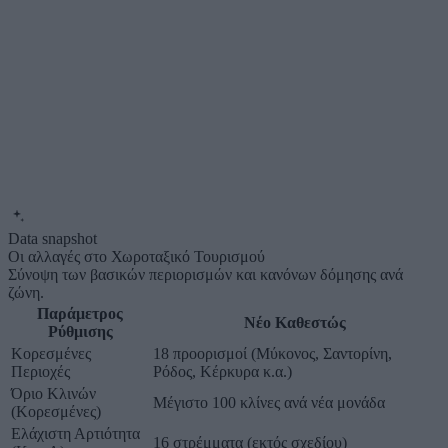
Data snapshot
Οι αλλαγές στο Χωροταξικό Τουρισμού
Σύνοψη των βασικών περιορισμών και κανόνων δόμησης ανά
ζώνη.
Παράμετρος
Νέο Καθεστώς
Ρύθμισης
Κορεσμένες
18 προορισμοί (Μύκονος, Σαντορίνη,
Περιοχές
Ρόδος, Κέρκυρα κ.α.)
Όριο Κλινών
Μέγιστο 100 κλίνες ανά νέα μονάδα
(Κορεσμένες)
Ελάχιστη Αρτιότητα
16 στρέμματα (εκτός σχεδίου)