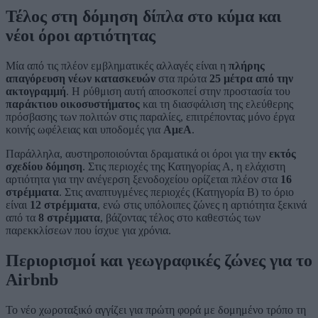
Τέλος στη δόμηση δίπλα στο κύμα και
νέοι όροι αρτιότητας
Μία από τις πλέον εμβληματικές αλλαγές είναι η
πλήρης
απαγόρευση νέων κατασκευών
στα πρώτα
25 μέτρα από την
ακτογραμμή
. Η ρύθμιση αυτή αποσκοπεί στην προστασία του
παράκτιου οικοσυστήματος
και τη διασφάλιση της ελεύθερης
πρόσβασης των πολιτών στις παραλίες, επιτρέποντας μόνο έργα
κοινής ωφέλειας και υποδομές για
ΑμεΑ
.
Παράλληλα, αυστηροποιούνται δραματικά οι όροι για την
εκτός
σχεδίου δόμηση
. Στις περιοχές της Κατηγορίας Α, η ελάχιστη
αρτιότητα για την ανέγερση ξενοδοχείου ορίζεται πλέον στα
16
στρέμματα
. Στις αναπτυγμένες περιοχές (Κατηγορία Β) το όριο
είναι
12 στρέμματα
, ενώ στις υπόλοιπες ζώνες η αρτιότητα ξεκινά
από τα
8 στρέμματα
, βάζοντας τέλος στο καθεστώς των
παρεκκλίσεων που ίσχυε για χρόνια.
Περιορισμοί και γεωγραφικές ζώνες για το
Airbnb
Το νέο χωροταξικό αγγίζει για πρώτη φορά με δομημένο τρόπο τη