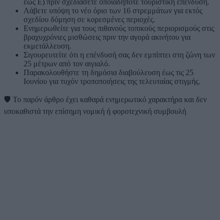
έως Ε) πριν σχεδιάσετε οποιαδήποτε τουριστική επένδυση.
Λάβετε υπόψη το νέο όριο των 16 στρεμμάτων για εκτός
σχεδίου δόμηση σε κορεσμένες περιοχές.
Ενημερωθείτε για τους πιθανούς τοπικούς περιορισμούς στις
βραχυχρόνιες μισθώσεις πριν την αγορά ακινήτου για
εκμετάλλευση.
Σιγουρευτείτε ότι η επένδυσή σας δεν εμπίπτει στη ζώνη των
25 μέτρων από τον αιγιαλό.
Παρακολουθήστε τη δημόσια διαβούλευση έως τις 25
Ιουνίου για τυχόν τροποποιήσεις της τελευταίας στιγμής.
🛡️
Το παρόν άρθρο έχει καθαρά ενημερωτικό χαρακτήρα και δεν
υποκαθιστά την επίσημη νομική ή φοροτεχνική συμβουλή