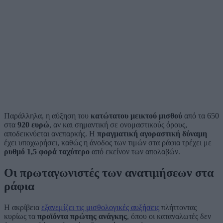
Παράλληλα, η αύξηση του
κατώτατου μεικτού μισθού
από τα 650
στα
920 ευρώ
, αν και σημαντική σε ονομαστικούς όρους,
αποδεικνύεται ανεπαρκής. Η
πραγματική αγοραστική δύναμη
έχει υποχωρήσει, καθώς η άνοδος των τιμών στα ράφια τρέχει με
ρυθμό 1,5 φορά ταχύτερο
από εκείνον των απολαβών.
Οι πρωταγωνιστές των ανατιμήσεων στα
ράφια
Η ακρίβεια
εξανεμίζει τις μισθολογικές αυξήσεις
πλήττοντας
κυρίως τα
προϊόντα πρώτης ανάγκης
, όπου οι καταναλωτές δεν