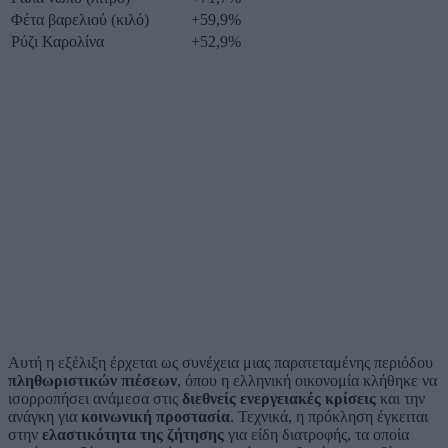
Φέτα βαρελιού (κιλό)
+59,9%
Ρύζι Καρολίνα
+52,9%
Αυτή η εξέλιξη έρχεται ως συνέχεια μιας παρατεταμένης περιόδου
πληθωριστικών πιέσεων
, όπου η ελληνική οικονομία κλήθηκε να
ισορροπήσει ανάμεσα στις
διεθνείς ενεργειακές κρίσεις
και την
ανάγκη για
κοινωνική προστασία
. Τεχνικά, η πρόκληση έγκειται
στην
ελαστικότητα της ζήτησης
για είδη διατροφής, τα οποία