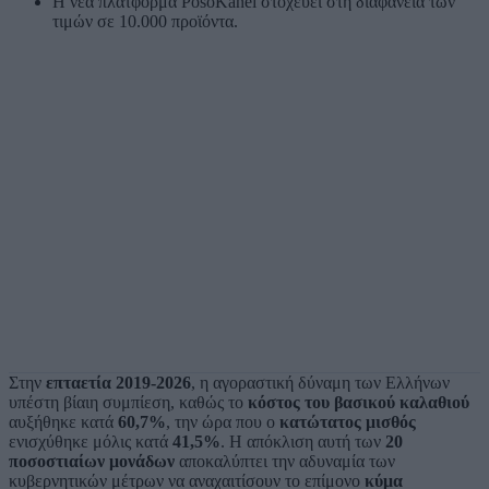
Η νέα πλατφόρμα PosoKanei στοχεύει στη διαφάνεια των
τιμών σε 10.000 προϊόντα.
Στην
επταετία 2019-2026
, η αγοραστική δύναμη των Ελλήνων
υπέστη βίαιη συμπίεση, καθώς το
κόστος του βασικού καλαθιού
αυξήθηκε κατά
60,7%
, την ώρα που ο
κατώτατος μισθός
ενισχύθηκε μόλις κατά
41,5%
. Η απόκλιση αυτή των
20
ποσοστιαίων μονάδων
αποκαλύπτει την αδυναμία των
κυβερνητικών μέτρων να αναχαιτίσουν το επίμονο
κύμα