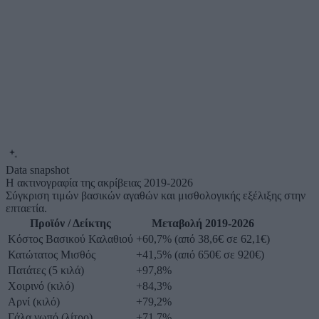
Data snapshot
Η ακτινογραφία της ακρίβειας 2019-2026
Σύγκριση τιμών βασικών αγαθών και μισθολογικής εξέλιξης στην
επταετία.
Προϊόν / Δείκτης
Μεταβολή 2019-2026
Κόστος Βασικού Καλαθιού
+60,7% (από 38,6€ σε 62,1€)
Κατώτατος Μισθός
+41,5% (από 650€ σε 920€)
Πατάτες (5 κιλά)
+97,8%
Χοιρινό (κιλό)
+84,3%
Αρνί (κιλό)
+79,2%
Γάλα νωπό (λίτρο)
+71,7%