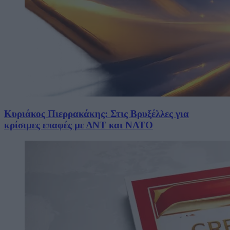
Κυριάκος Πιερρακάκης: Στις Βρυξέλλες για
κρίσιμες επαφές με ΔΝΤ και ΝΑΤΟ