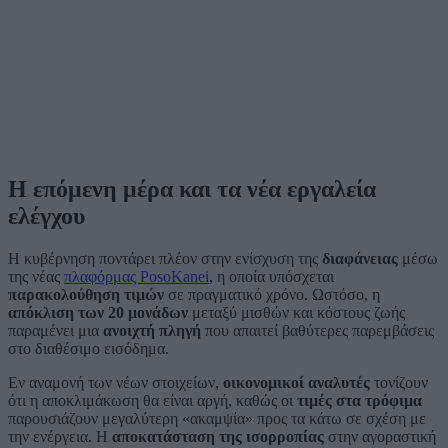
Η επόμενη μέρα και τα νέα εργαλεία
ελέγχου
Η κυβέρνηση ποντάρει πλέον στην ενίσχυση της
διαφάνειας
μέσω
της νέας
πλαφόρμας PosoKanei
, η οποία υπόσχεται
παρακολούθηση τιμών
σε πραγματικό χρόνο. Ωστόσο, η
απόκλιση των 20 μονάδων
μεταξύ μισθών και κόστους ζωής
παραμένει μια
ανοιχτή πληγή
που απαιτεί βαθύτερες παρεμβάσεις
στο διαθέσιμο εισόδημα.
Εν αναμονή των νέων στοιχείων,
οικονομικοί αναλυτές
τονίζουν
ότι η αποκλιμάκωση θα είναι αργή, καθώς οι
τιμές στα τρόφιμα
παρουσιάζουν μεγαλύτερη «ακαμψία» προς τα κάτω σε σχέση με
την ενέργεια. Η
αποκατάσταση της ισορροπίας
στην αγοραστική