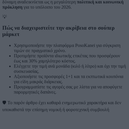
δύναμη αναδεικνύεται ως η μεγαλύτερη
πολιτική και κοινωνική
πρόκληση
για το υπόλοιπο του 2026.
💡
Πώς να διαχειριστείτε την ακρίβεια στο σούπερ
μάρκετ
Χρησιμοποιήστε την πλατφόρμα PosoKanei για σύγκριση
τιμών σε πραγματικό χρόνο.
Προτιμήστε προϊόντα ιδιωτικής ετικέτας που προσφέρουν
έως και 30% χαμηλότερο κόστος.
Ελέγχετε την τιμή ανά μονάδα (κιλό ή λίτρο) και όχι την τιμή
συσκευασίας.
Αξιοποιήστε τις προσφορές 1+1 και τα εκπτωτικά κουπόνια
για είδη μακράς διάρκειας.
Προγραμματίστε τις αγορές σας με λίστα για να αποφύγετε
παρορμητικές δαπάνες.
🛡️
Το παρόν άρθρο έχει καθαρά ενημερωτικό χαρακτήρα και δεν
υποκαθιστά την επίσημη νομική ή φοροτεχνική συμβουλή