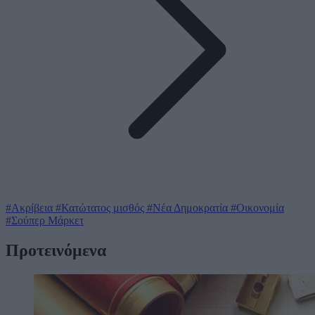
#Ακρίβεια
#Κατώτατος μισθός
#Νέα Δημοκρατία
#Οικονομία
#Σούπερ Μάρκετ
Προτεινόμενα