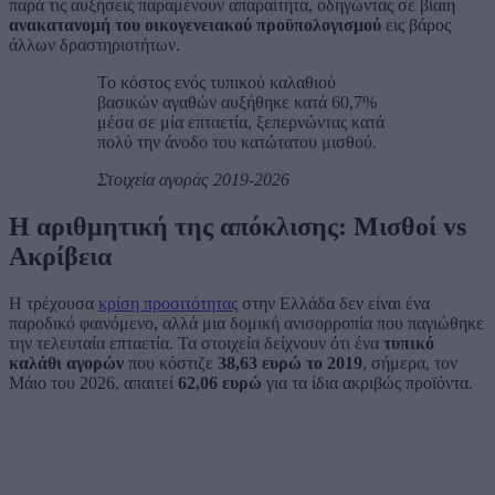
παρά τις αυξήσεις παραμένουν απαραίτητα, οδηγώντας σε βίαιη
ανακατανομή του οικογενειακού προϋπολογισμού
εις βάρος
άλλων δραστηριοτήτων.
Το κόστος ενός τυπικού καλαθιού
βασικών αγαθών αυξήθηκε κατά 60,7%
μέσα σε μία επταετία, ξεπερνώντας κατά
πολύ την άνοδο του κατώτατου μισθού.
Στοιχεία αγοράς 2019-2026
Η αριθμητική της απόκλισης: Μισθοί vs
Ακρίβεια
Η τρέχουσα
κρίση προσιτότητας
στην Ελλάδα δεν είναι ένα
παροδικό φαινόμενο, αλλά μια δομική ανισορροπία που παγιώθηκε
την τελευταία επταετία. Τα στοιχεία δείχνουν ότι ένα
τυπικό
καλάθι αγορών
που κόστιζε
38,63 ευρώ το 2019
, σήμερα, τον
Μάιο του 2026, απαιτεί
62,06 ευρώ
για τα ίδια ακριβώς προϊόντα.