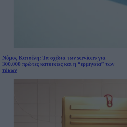
Νόμος Κατσέλη: Τα σχέδια των servicers για
300.000 πρώτες κατοικίες και η “ερμηνεία” των
τόκων