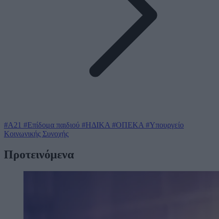
#Α21
#Επίδομα παιδιού
#ΗΔΙΚΑ
#ΟΠΕΚΑ
#Υπουργείο
Κοινωνικής Συνοχής
Προτεινόμενα