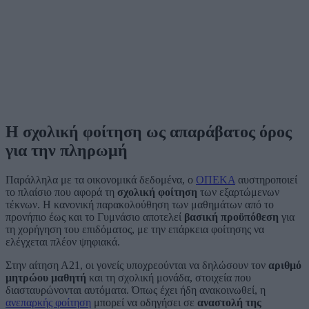
Η σχολική φοίτηση ως απαράβατος όρος
για την πληρωμή
Παράλληλα με τα οικονομικά δεδομένα, ο
ΟΠΕΚΑ
αυστηροποιεί
το πλαίσιο που αφορά τη
σχολική φοίτηση
των εξαρτώμενων
τέκνων. Η κανονική παρακολούθηση των μαθημάτων από το
προνήπιο έως και το Γυμνάσιο αποτελεί
βασική προϋπόθεση
για
τη χορήγηση του επιδόματος, με την επάρκεια φοίτησης να
ελέγχεται πλέον ψηφιακά.
Στην αίτηση Α21, οι γονείς υποχρεούνται να δηλώσουν τον
αριθμό
μητρώου μαθητή
και τη σχολική μονάδα, στοιχεία που
διασταυρώνονται αυτόματα. Όπως έχει ήδη ανακοινωθεί, η
ανεπαρκής φοίτηση
μπορεί να οδηγήσει σε
αναστολή της