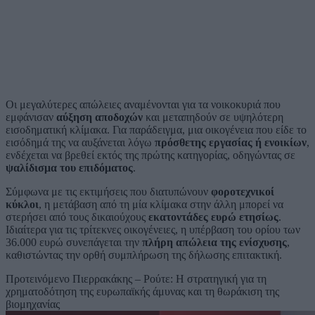
Οι μεγαλύτερες απώλειες αναμένονται για τα νοικοκυριά που
εμφάνισαν
αύξηση αποδοχών
και μεταπηδούν σε υψηλότερη
εισοδηματική κλίμακα. Για παράδειγμα, μια οικογένεια που είδε το
εισόδημά της να αυξάνεται λόγω
πρόσθετης εργασίας ή ενοικίων
,
ενδέχεται να βρεθεί εκτός της πρώτης κατηγορίας, οδηγώντας σε
ψαλίδισμα του επιδόματος
.
Σύμφωνα με τις εκτιμήσεις που διατυπώνουν
φοροτεχνικοί
κύκλοι
, η μετάβαση από τη μία κλίμακα στην άλλη μπορεί να
στερήσει από τους δικαιούχους
εκατοντάδες ευρώ ετησίως
.
Ιδιαίτερα για τις τρίτεκνες οικογένειες, η υπέρβαση του ορίου των
36.000 ευρώ συνεπάγεται την
πλήρη απώλεια της ενίσχυσης
,
καθιστώντας την ορθή συμπλήρωση της δήλωσης επιτακτική.
Προτεινόμενο
Πιερρακάκης – Ρούτε: Η στρατηγική για τη
χρηματοδότηση της ευρωπαϊκής άμυνας και τη θωράκιση της
βιομηχανίας