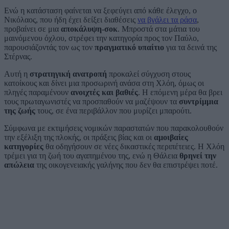
Ενώ η κατάσταση φαίνεται να ξεφεύγει από κάθε έλεγχο, ο
Νικόλαος, που ήδη έχει δείξει διαθέσεις
να βγάλει τα ράσα
,
προβαίνει σε μια
αποκάλυψη-σοκ
. Μπροστά στα μάτια του
μαινόμενου όχλου, στρέφει την κατηγορία προς τον Παύλο,
παρουσιάζοντάς τον ως τον
πραγματικό υπαίτιο
για τα δεινά της
Στέρνας.
Αυτή η
στρατηγική ανατροπή
προκαλεί σύγχυση στους
κατοίκους και δίνει μια προσωρινή ανάσα στη Χλόη, όμως οι
πληγές παραμένουν
ανοιχτές και βαθιές
. Η επόμενη μέρα θα βρει
τους πρωταγωνιστές να προσπαθούν να μαζέψουν τα
συντρίμμια
της ζωής
τους, σε ένα περιβάλλον που μυρίζει μπαρούτι.
Σύμφωνα με εκτιμήσεις νομικών παραστατών που παρακολουθούν
την εξέλιξη της πλοκής, οι πράξεις βίας και οι
αμοιβαίες
κατηγορίες
θα οδηγήσουν σε νέες δικαστικές περιπέτειες. Η Χλόη
τρέμει για τη ζωή του αγαπημένου της, ενώ η Θάλεια
θρηνεί την
απώλεια
της οικογενειακής γαλήνης που δεν θα επιστρέψει ποτέ.