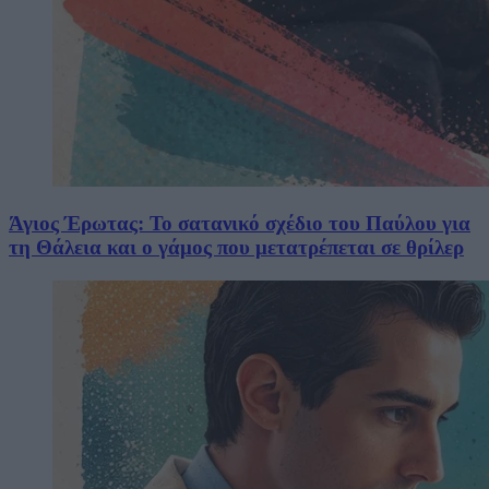
Άγιος Έρωτας: Το σατανικό σχέδιο του Παύλου για
τη Θάλεια και ο γάμος που μετατρέπεται σε θρίλερ