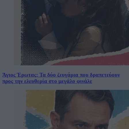
Άγιος Έρωτας: Τα δύο ζευγάρια που δραπετεύουν
προς την ελευθερία στο μεγάλο φινάλε