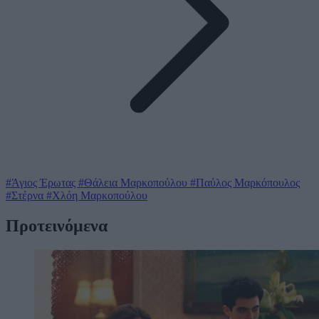
#Άγιος Έρωτας
#Θάλεια Μαρκοπούλου
#Παύλος Μαρκόπουλος
#Στέρνα
#Χλόη Μαρκοπούλου
Προτεινόμενα