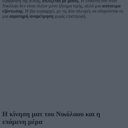
εξαφάνιση της Κικής,
οπλίζεται με μίσος
. Η επίθεσή του στον
Νικόλαο δεν είναι πλέον μόνο ζήτημα τιμής, αλλά μια
απόπειρα
εξόντωσης
. Η βία κυριαρχεί, με τις δύο πλευρές να οδηγούνται σε
μια
αιματηρή αναμέτρηση
χωρίς επιστροφή.
Η κίνηση ματ του Νικόλαου και η
επόμενη μέρα