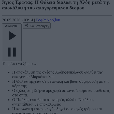
Άγιος Έρωτας: Η Θάλεια διαλύει τη Χλόη μετά την
αποκάλυψη του απαγορευμένου δεσμού
26.05.2026
•
03:14
|
Σοφία Αλεξίου
Ακούστε!
Κοινοποίηση
Τι πρέπει να ξέρετε…
Η αποκάλυψη της σχέσης Χλόης-Νικόλαου διαλύει την
οικογένεια Μαρκόπουλου.
Η Θάλεια έρχεται σε μετωπική και βίαιη σύγκρουση με την
κόρη της.
Ο όχλος στη Στέρνα προχωρά σε λιντσάρισμα και επιθέσεις
στο σπίτι.
Ο Παύλος επιτίθεται στον ιερέα, αλλά ο Νικόλαος
αντεπιτίθεται με αποκαλύψεις.
Η κοινωνική κατακραυγή οδηγεί σε σκηνές τρόμου και
ανυπολόγιστες καταστροφές.