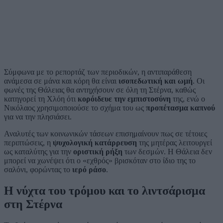
Σύμφωνα με το ρεπορτάζ των περιοδικών, η αντιπαράθεση
ανάμεσα σε μάνα και κόρη θα είναι
ισοπεδωτική και ωμή
. Οι
φωνές της Θάλειας θα αντηχήσουν σε όλη τη Στέρνα, καθώς
κατηγορεί τη Χλόη ότι
κορόιδευε την εμπιστοσύνη
της, ενώ ο
Νικόλαος χρησιμοποιούσε το σχήμα του ως
προπέτασμα καπνού
για να την πλησιάσει.
Αναλυτές των κοινωνικών τάσεων επισημαίνουν πως σε τέτοιες
περιπτώσεις, η
ψυχολογική κατάρρευση
της μητέρας λειτουργεί
ως καταλύτης για την
οριστική ρήξη
των δεσμών. Η Θάλεια δεν
μπορεί να χωνέψει ότι ο «εχθρός» βρισκόταν στο ίδιο της το
σαλόνι, φορώντας το
ιερό ράσο
.
Η νύχτα του τρόμου και το λιντσάρισμα
στη Στέρνα