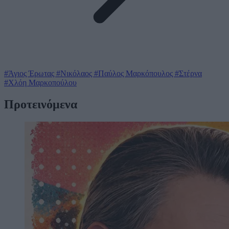
#Άγιος Έρωτας
#Νικόλαος
#Παύλος Μαρκόπουλος
#Στέρνα
#Χλόη Μαρκοπούλου
Προτεινόμενα