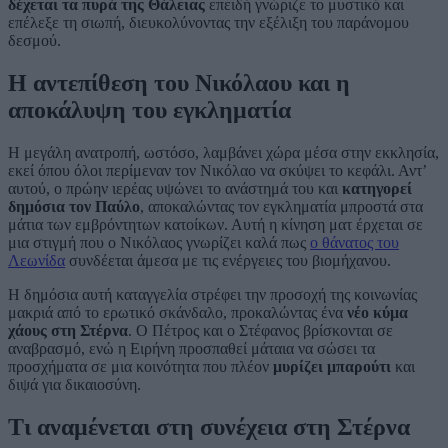
δέχεται τα πυρά της Θάλειας
επειδή γνώριζε το μυστικό και
επέλεξε τη σιωπή, διευκολύνοντας την εξέλιξη του παράνομου
δεσμού.
Η αντεπίθεση του Νικόλαου και η
αποκάλυψη του εγκληματία
Η μεγάλη ανατροπή, ωστόσο, λαμβάνει χώρα μέσα στην εκκλησία,
εκεί όπου όλοι περίμεναν τον Νικόλαο να σκύψει το κεφάλι. Αντ’
αυτού, ο πρώην ιερέας υψώνει το ανάστημά του και
κατηγορεί
δημόσια τον Παύλο
, αποκαλώντας τον εγκληματία μπροστά στα
μάτια των εμβρόντητων κατοίκων. Αυτή η κίνηση ματ έρχεται σε
μια στιγμή που ο Νικόλαος γνωρίζει καλά πως
ο θάνατος του
Λεωνίδα
συνδέεται άμεσα με τις ενέργειες του βιομήχανου.
Η δημόσια αυτή καταγγελία στρέφει την προσοχή της κοινωνίας
μακριά από το ερωτικό σκάνδαλο, προκαλώντας ένα
νέο κύμα
χάους στη Στέρνα
. Ο Πέτρος και ο Στέφανος βρίσκονται σε
αναβρασμό, ενώ η Ειρήνη προσπαθεί μάταια να σώσει τα
προσχήματα σε μια κοινότητα που πλέον
μυρίζει μπαρούτι
και
διψά για δικαιοσύνη.
Τι αναμένεται στη συνέχεια στη Στέρνα