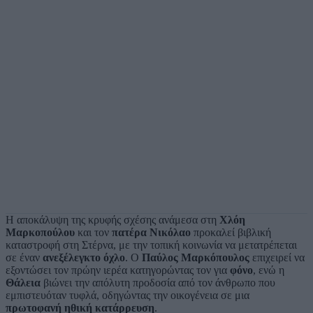
Η αποκάλυψη της κρυφής σχέσης ανάμεσα στη
Χλόη
Μαρκοπούλου
και τον
πατέρα Νικόλαο
προκαλεί βιβλική
καταστροφή στη Στέρνα, με την τοπική κοινωνία να μετατρέπεται
σε έναν
ανεξέλεγκτο όχλο
. Ο
Παύλος Μαρκόπουλος
επιχειρεί να
εξοντώσει τον πρώην ιερέα κατηγορώντας τον για
φόνο
, ενώ η
Θάλεια
βιώνει την απόλυτη προδοσία από τον άνθρωπο που
εμπιστευόταν τυφλά, οδηγώντας την οικογένεια σε μια
πρωτοφανή ηθική κατάρρευση
.