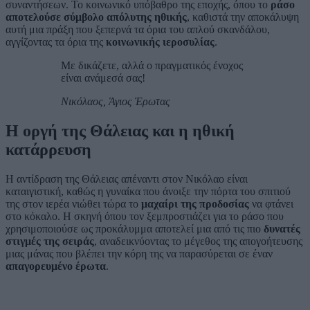
συναντήσεων. Το κοινωνικό υπόβαθρο της εποχής, όπου το
ράσο
αποτελούσε σύμβολο απόλυτης ηθικής
, καθιστά την αποκάλυψη
αυτή μια πράξη που ξεπερνά τα όρια του απλού σκανδάλου,
αγγίζοντας τα όρια της
κοινωνικής ιεροσυλίας
.
Με δικάζετε, αλλά ο πραγματικός ένοχος
είναι ανάμεσά σας!
Νικόλαος, Άγιος Έρωτας
Η οργή της Θάλειας και η ηθική
κατάρρευση
Η αντίδραση της Θάλειας απέναντι στον Νικόλαο είναι
καταιγιστική, καθώς η γυναίκα που άνοιξε την πόρτα του σπιτιού
της στον ιερέα νιώθει τώρα το
μαχαίρι της προδοσίας
να φτάνει
στο κόκαλο. Η σκηνή όπου τον ξεμπροστιάζει για το ράσο που
χρησιμοποιούσε ως προκάλυμμα αποτελεί μια από τις πιο
δυνατές
στιγμές της σειράς
, αναδεικνύοντας το μέγεθος της απογοήτευσης
μιας μάνας που βλέπει την κόρη της να παρασύρεται σε έναν
απαγορευμένο έρωτα
.