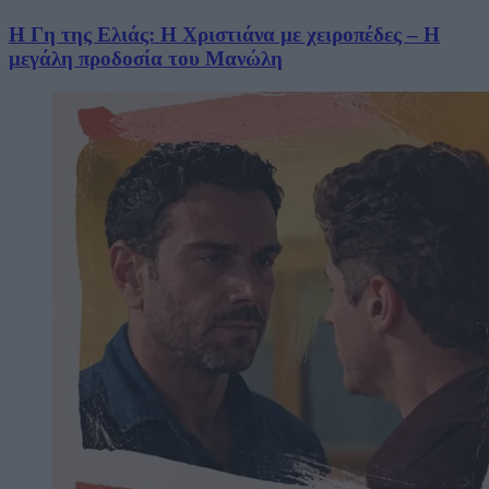
Η Γη της Ελιάς: Η Χριστιάνα με χειροπέδες – Η
μεγάλη προδοσία του Μανώλη