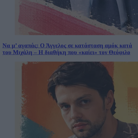
Να μ’ αγαπάς: Ο Άγγελος σε κατάσταση αμόκ κατά
του Μιχάλη – Η διαθήκη που «καίει» τον Θεόφιλο