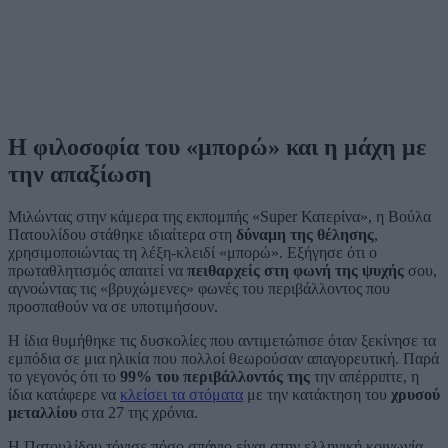
Η φιλοσοφία του «μπορώ» και η μάχη με
την απαξίωση
Μιλώντας στην κάμερα της εκπομπής «Super Κατερίνα», η Βούλα
Πατουλίδου στάθηκε ιδιαίτερα στη
δύναμη της θέλησης
,
χρησιμοποιώντας τη λέξη-κλειδί «μπορώ». Εξήγησε ότι ο
πρωταθλητισμός απαιτεί να
πειθαρχείς στη φωνή της ψυχής
σου,
αγνοώντας τις «βρυχώμενες» φωνές του περιβάλλοντος που
προσπαθούν να σε υποτιμήσουν.
Η ίδια θυμήθηκε τις δυσκολίες που αντιμετώπισε όταν ξεκίνησε τα
εμπόδια σε μια ηλικία που πολλοί θεωρούσαν απαγορευτική. Παρά
το γεγονός ότι το
99% του περιβάλλοντός της
την απέρριπτε, η
ίδια κατάφερε να
κλείσει τα στόματα
με την κατάκτηση του
χρυσού
μεταλλίου
στα 27 της χρόνια.
Η Πατουλίδου τόνισε πόσο σπάνιο είναι στην ελληνική κοινωνία