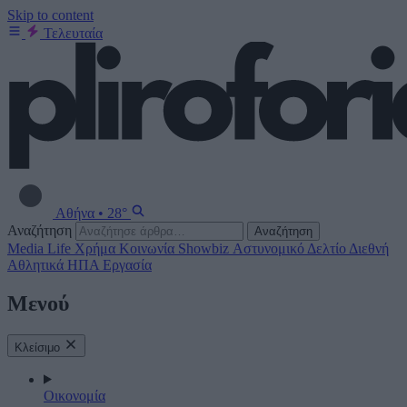
Skip to content
Τελευταία
Αθήνα
•
28°
Αναζήτηση
Αναζήτηση
Media
Life
Χρήμα
Κοινωνία
Showbiz
Αστυνομικό Δελτίο
Διεθνή
Αθλητικά
ΗΠΑ
Εργασία
Μενού
Κλείσιμο
Οικονομία