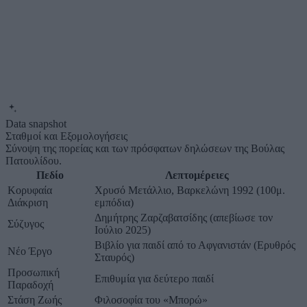
Data snapshot
Σταθμοί και Εξομολογήσεις
Σύνοψη της πορείας και των πρόσφατων δηλώσεων της Βούλας
Πατουλίδου.
Πεδίο
Λεπτομέρειες
Κορυφαία
Χρυσό Μετάλλιο, Βαρκελώνη 1992 (100μ.
Διάκριση
εμπόδια)
Δημήτρης Ζαρζαβατσίδης (απεβίωσε τον
Σύζυγος
Ιούλιο 2025)
Βιβλίο για παιδί από το Αφγανιστάν (Ερυθρός
Νέο Έργο
Σταυρός)
Προσωπική
Επιθυμία για δεύτερο παιδί
Παραδοχή
Στάση Ζωής
Φιλοσοφία του «Μπορώ»