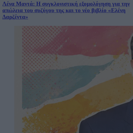
Λένα Μαντά: Η συγκλονιστική εξομολόγηση για την
απώλεια του συζύγου της και το νέο βιβλίο «Ελένη
Δαρζέντα»