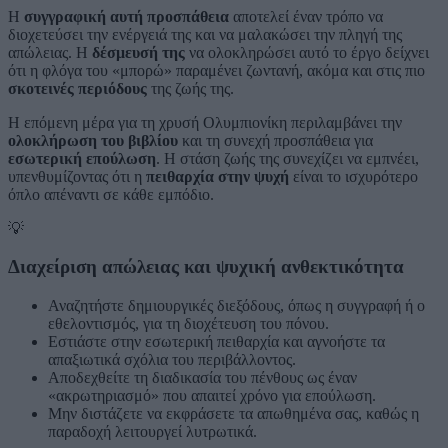
Η
συγγραφική αυτή προσπάθεια
αποτελεί έναν τρόπο να
διοχετεύσει την ενέργειά της και να μαλακώσει την πληγή της
απώλειας. Η
δέσμευσή της
να ολοκληρώσει αυτό το έργο δείχνει
ότι η φλόγα του «μπορώ» παραμένει ζωντανή, ακόμα και στις πιο
σκοτεινές περιόδους
της ζωής της.
Η επόμενη μέρα για τη χρυσή Ολυμπιονίκη περιλαμβάνει την
ολοκλήρωση του βιβλίου
και τη συνεχή προσπάθεια για
εσωτερική επούλωση
. Η στάση ζωής της συνεχίζει να εμπνέει,
υπενθυμίζοντας ότι η
πειθαρχία στην ψυχή
είναι το ισχυρότερο
όπλο απέναντι σε κάθε εμπόδιο.
💡
Διαχείριση απώλειας και ψυχική ανθεκτικότητα
Αναζητήστε δημιουργικές διεξόδους, όπως η συγγραφή ή ο
εθελοντισμός, για τη διοχέτευση του πόνου.
Εστιάστε στην εσωτερική πειθαρχία και αγνοήστε τα
απαξιωτικά σχόλια του περιβάλλοντος.
Αποδεχθείτε τη διαδικασία του πένθους ως έναν
«ακρωτηριασμό» που απαιτεί χρόνο για επούλωση.
Μην διστάζετε να εκφράσετε τα απωθημένα σας, καθώς η
παραδοχή λειτουργεί λυτρωτικά.