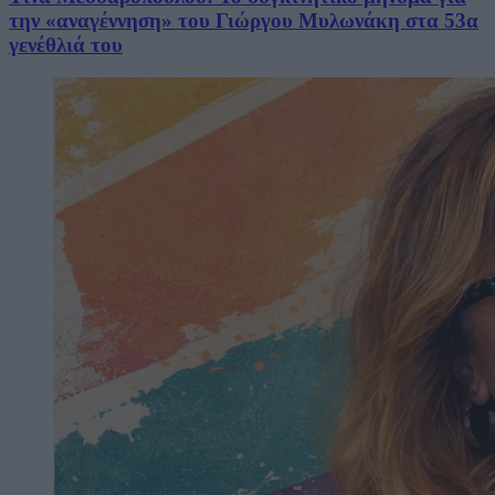
την «αναγέννηση» του Γιώργου Μυλωνάκη στα 53α
γενέθλιά του