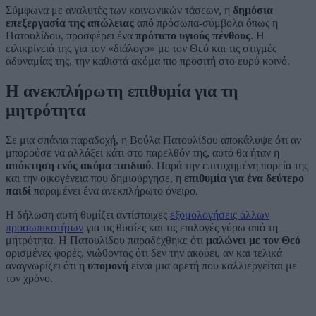
Σύμφωνα με αναλυτές των κοινωνικών τάσεων, η
δημόσια
επεξεργασία της απώλειας
από πρόσωπα-σύμβολα όπως η
Πατουλίδου, προσφέρει ένα
πρότυπο υγιούς πένθους
. Η
ειλικρίνειά της για τον «διάλογο» με τον Θεό και τις στιγμές
αδυναμίας της, την καθιστά ακόμα πιο προσιτή στο ευρύ κοινό.
Η ανεκπλήρωτη επιθυμία για τη
μητρότητα
Σε μια σπάνια παραδοχή, η Βούλα Πατουλίδου αποκάλυψε ότι αν
μπορούσε να αλλάξει κάτι στο παρελθόν της, αυτό θα ήταν η
απόκτηση ενός ακόμα παιδιού
. Παρά την επιτυχημένη πορεία της
και την οικογένεια που δημιούργησε, η
επιθυμία για ένα δεύτερο
παιδί
παραμένει ένα ανεκπλήρωτο όνειρο.
Η δήλωση αυτή θυμίζει αντίστοιχες
εξομολογήσεις άλλων
προσωπικοτήτων
για τις θυσίες και τις επιλογές γύρω από τη
μητρότητα. Η Πατουλίδου παραδέχθηκε ότι
μαλώνει με τον Θεό
ορισμένες φορές, νιώθοντας ότι δεν την ακούει, αν και τελικά
αναγνωρίζει ότι η
υπομονή
είναι μια αρετή που καλλιεργείται με
τον χρόνο.