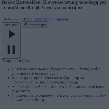
Βούλα Πατουλίδου: Η συγκλονιστική παραδοχή για
το παιδί που θα ήθελε να έχει αποκτήσει
10.06.2026
•
02:16
|
Χριστίνα Δημητριάδη
Ακούστε!
Κοινοποίηση
Τι πρέπει να ξέρετε…
Η Βούλα Πατουλίδου εξέφρασε την επιθυμία της να είχε
αποκτήσει ένα δεύτερο παιδί.
Χαρακτήρισε την απώλεια του συζύγου της ως
«ακρωτηριασμό» της ίδιας της της ύπαρξης.
Αποκάλυψε ότι ολοκληρώνει ένα βιβλίο για ένα παιδί από το
Αφγανιστάν.
Υπογράμμισε τη σημασία της λέξης «μπορώ» απέναντι στην
κοινωνική απαξίωση.