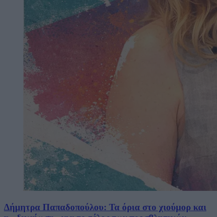
Δήμητρα Παπαδοπούλου: Τα όρια στο χιούμορ και