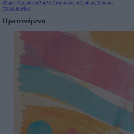
#Super Κατερίνα
#Βούλα Πατουλίδου
#Ερυθρός Σταυρός
#Ολυμπιονίκες
Προτεινόμενα