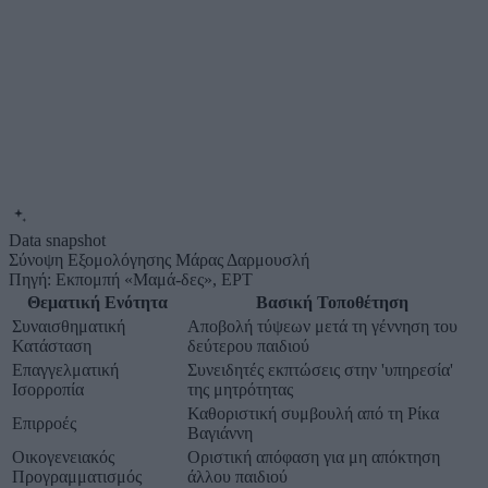
Data snapshot
Σύνοψη Εξομολόγησης Μάρας Δαρμουσλή
Πηγή: Εκπομπή «Μαμά-δες», ΕΡΤ
Θεματική Ενότητα
Βασική Τοποθέτηση
Συναισθηματική
Αποβολή τύψεων μετά τη γέννηση του
Κατάσταση
δεύτερου παιδιού
Επαγγελματική
Συνειδητές εκπτώσεις στην 'υπηρεσία'
Ισορροπία
της μητρότητας
Καθοριστική συμβουλή από τη Ρίκα
Επιρροές
Βαγιάννη
Οικογενειακός
Οριστική απόφαση για μη απόκτηση
Προγραμματισμός
άλλου παιδιού