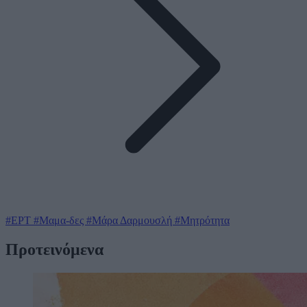
#ΕΡΤ
#Μαμα-δες
#Μάρα Δαρμουσλή
#Μητρότητα
Προτεινόμενα