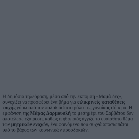
Η δημόσια τηλεόραση, μέσα από την εκπομπή «Μαμά-δες»,
συνεχίζει να προσφέρει ένα βήμα για
ειλικρινείς καταθέσεις
ψυχής
γύρω από τον πολυδιάστατο ρόλο της γυναίκας σήμερα. Η
εμφάνιση της
Μάρας Δαρμουσλή
το μεσημέρι του Σαββάτου δεν
αποτέλεσε εξαίρεση, καθώς η ηθοποιός άγγιξε το ευαίσθητο θέμα
των
μητρικών ενοχών
, ένα φαινόμενο που συχνά αποσιωπάται
υπό το βάρος των κοινωνικών προσδοκιών.