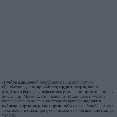
Η
Μάρα Δαρμουσλή
προχώρησε σε μια αφοπλιστική
εξομολόγηση για τις
προκλήσεις της μητρότητας
και το
ψυχολογικό βάρος των
τύψεων
που βίωσε κατά την ανατροφή των
παιδιών της. Μιλώντας στην εκπομπή «Μαμά-δες», η γνωστή
ηθοποιός αποκάλυψε πώς κατάφερε να βρει την
ισορροπία
ανάμεσα στην καριέρα και την οικογένεια
, ενώ ξεκαθάρισε πως
το κεφάλαιο της απόκτησης νέου μέλους έχει
κλείσει οριστικά
για
την ίδια.