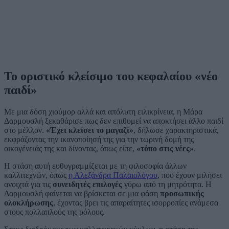
Το οριστικό κλείσιμο του κεφαλαίου «νέο
παιδί»
Με μια δόση χιούμορ αλλά και απόλυτη ειλικρίνεια, η Μάρα
Δαρμουσλή ξεκαθάρισε πως δεν επιθυμεί να αποκτήσει άλλο παιδί
στο μέλλον.
«Έχει κλείσει το μαγαζί»
, δήλωσε χαρακτηριστικά,
εκφράζοντας την ικανοποίησή της για την τωρινή δομή της
οικογένειάς της και δίνοντας, όπως είπε,
«τόπο στις νέες»
.
Η στάση αυτή ευθυγραμμίζεται με τη φιλοσοφία άλλων
καλλιτεχνών, όπως
η Αλεξάνδρα Παλαιολόγου
, που έχουν μιλήσει
ανοιχτά για τις
συνειδητές επιλογές
γύρω από τη μητρότητα. Η
Δαρμουσλή φαίνεται να βρίσκεται σε μια φάση
προσωπικής
ολοκλήρωσης
, έχοντας βρει τις απαραίτητες ισορροπίες ανάμεσα
στους πολλαπλούς της ρόλους.