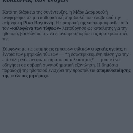
Κατά τη διάρκεια της συνέντευξης, η Μάρα Δαρμουσλή
αναφέρθηκε σε μια καθοριστική συμβουλή που έλαβε από την
αείμνηστη
Ρίκα Βαγιάννη
. Η προτροπή της να απομακρυνθεί από
τον
«κολοφώνα των τύψεων»
λειτούργησε ως καταλύτης για την
ηθοποιό, βοηθώντας την να επαναπροσδιορίσει τις προτεραιότητές
της.
Σύμφωνα με τις εκτιμήσεις έμπειρων
ειδικών ψυχικής υγείας
, η
έννοια των μητρικών τύψεων — *η εσωτερικευμένη πίεση για την
επίτευξη ενός ανέφικτου προτύπου τελειότητας* — μπορεί να
οδηγήσει σε σοβαρή συναισθηματική εξάντληση. Η δημόσια
παραδοχή της ηθοποιού ενισχύει την προσπάθεια
απομυθοποίησης
της «τέλειας μητέρας»
.