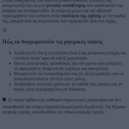
Στους διαδρόμους των καλλιτεχνικών κύκλων, η στάση της
αντιμετωπίζεται ως μια
γενναία τοποθέτηση
που αναδεικνύει την
ανάγκη για αυτοφροντίδα. Η επόμενη μέρα για την ηθοποιό
περιλαμβάνει την εστίαση στην
ποιότητα της σχέσης
με τα παιδιά
της, μακριά από τα στερεότυπα που προκαλούν άσκοπο άγχος.
💡
Πώς να διαχειριστείτε τις μητρικές τύψεις
Αποδεχτείτε ότι η τελειότητα είναι ένας ανέφικτος στόχος και
εστιάστε στην 'αρκετά καλή' μητρότητα.
Θέστε ρεαλιστικές προσδοκίες για τον χρόνο που μπορείτε
να αφιερώσετε ανάμεσα σε καριέρα και οικογένεια.
Μοιραστείτε τα συναισθήματά σας με άλλες μητέρες για να
συνειδητοποιήσετε ότι δεν είστε μόνες.
Αναζητήστε ποιοτικό χρόνο με τα παιδιά σας, ακόμα και αν
αυτός είναι περιορισμένος σε διάρκεια.
🛡️
Το παρόν άρθρο έχει καθαρά ενημερωτικό χαρακτήρα και δεν
υποκαθιστά την επαγγελματική ψυχολογική συμβουλή. Για θέματα
ψυχικής υγείας, απευθυνθείτε σε ειδικό ψυχικής υγείας.