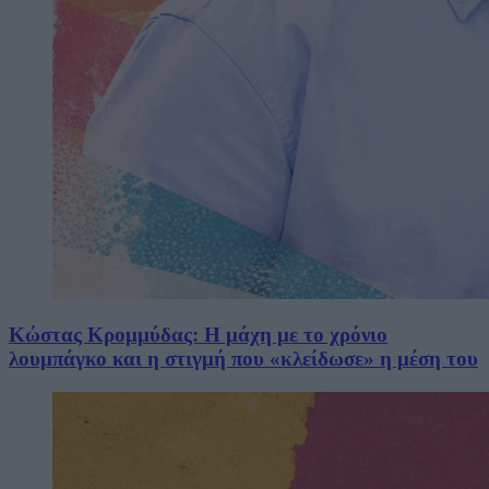
Κώστας Κρομμύδας: Η μάχη με το χρόνιο
λουμπάγκο και η στιγμή που «κλείδωσε» η μέση του