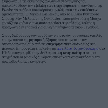
Σύμφωνα με τις εκτιμήσεις αναλυτών στρατηγικής που
παρακολουθούν την
εξέλιξη των επιχειρήσεων
, η ικανότητα της
Ρωσίας να αυξήσει κατακόρυφα την
κλίμακα των επιθέσεων
αμφισβητείται. Ο Mykola Bielieskov, από το Εθνικό Ινστιτούτο
Στρατηγικών Μελετών της Ουκρανίας, επισημαίνει ότι η Μόσχα
χρειάζεται χρόνο για να
συσσωρεύσει πυραύλους
, καθώς η
παραγωγή δεν επαρκεί για συνεχή πλήγματα τέτοιου μεγέθους.
Στους διαδρόμους των αρμόδιων υπηρεσιών, οι ρωσικές απειλές
ερμηνεύονται ως
ρητορική έξαρση
που στοχεύει στον
αποπροσανατολισμό από τις
επιχειρησιακές δυσκολίες
στο
μέτωπο. Η πρόσφατη επίσκεψη της
Σβετλάνα Τσιχανόφσκαγια
στο
Κίεβο υπογραμμίζει την
διπλωματική κινητικότητα
σε μια
στιγμή που οι ρωσικές δυνάμεις επιδιώκουν να ανακτήσουν την
πρωτοβουλία των κινήσεων.