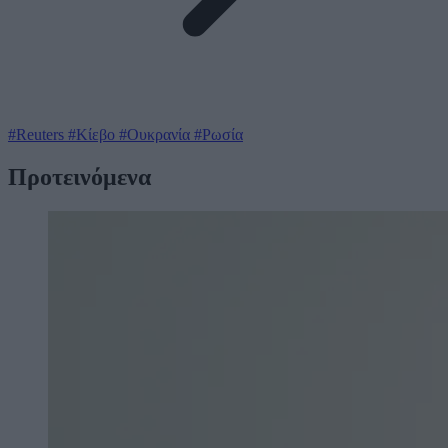
#Reuters
#Κίεβο
#Ουκρανία
#Ρωσία
Προτεινόμενα