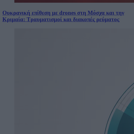
Ουκρανική επίθεση με drones στη Μόσχα και την
Κριμαία: Τραυματισμοί και διακοπές ρεύματος