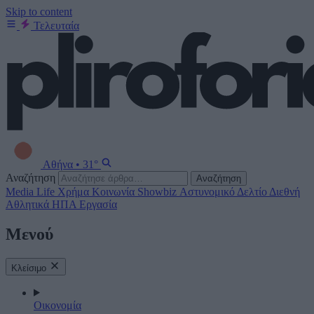
Skip to content
Τελευταία
Αθήνα
•
31°
Αναζήτηση
Αναζήτηση
Media
Life
Χρήμα
Κοινωνία
Showbiz
Αστυνομικό Δελτίο
Διεθνή
Αθλητικά
ΗΠΑ
Εργασία
Μενού
Κλείσιμο
Οικονομία