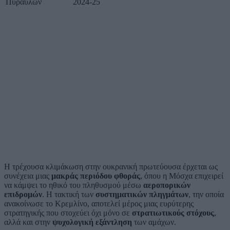
Πυραύλων
2024-25
Η τρέχουσα κλιμάκωση στην ουκρανική πρωτεύουσα έρχεται ως
συνέχεια μιας
μακράς περιόδου φθοράς
, όπου η Μόσχα επιχειρεί
να κάμψει το ηθικό του πληθυσμού μέσω
αεροπορικών
επιδρομών
. Η τακτική των
συστηματικών πληγμάτων
, την οποία
ανακοίνωσε το Κρεμλίνο, αποτελεί μέρος μιας ευρύτερης
στρατηγικής που στοχεύει όχι μόνο σε
στρατιωτικούς στόχους
,
αλλά και στην
ψυχολογική εξάντληση
των αμάχων.