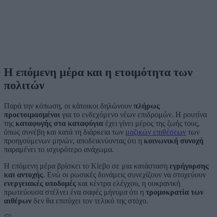
Η επόμενη μέρα και η ετοιμότητα των
πολιτών
Παρά την κόπωση, οι κάτοικοι δηλώνουν
πλήρως
προετοιμασμένοι
για το ενδεχόμενο νέων επιδρομών. Η ρουτίνα
της
καταφυγής στα καταφύγια
έχει γίνει μέρος της ζωής τους,
όπως συνέβη και κατά τη διάρκεια των
μαζικών επιθέσεων
των
προηγούμενων μηνών, αποδεικνύοντας ότι η
κοινωνική συνοχή
παραμένει το ισχυρότερο ανάχωμα.
Η επόμενη μέρα βρίσκει το Κίεβο σε μια κατάσταση
εγρήγορσης
και αντοχής
. Ενώ οι ρωσικές δυνάμεις συνεχίζουν να στοχεύουν
ενεργειακές υποδομές
και κέντρα ελέγχου, η ουκρανική
πρωτεύουσα στέλνει ένα σαφές μήνυμα ότι η
τρομοκρατία των
αιθέρων
δεν θα επιτύχει τον τελικό της στόχο.