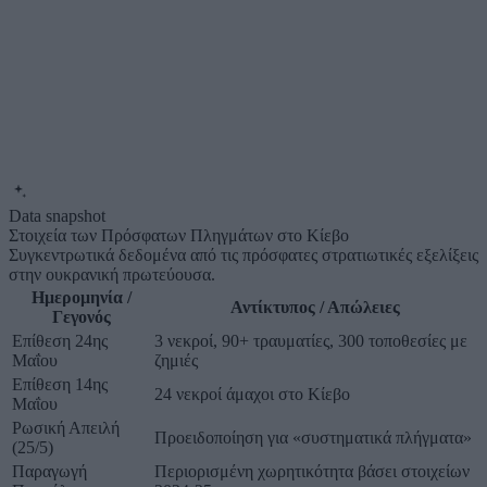
Data snapshot
Στοιχεία των Πρόσφατων Πληγμάτων στο Κίεβο
Συγκεντρωτικά δεδομένα από τις πρόσφατες στρατιωτικές εξελίξεις
στην ουκρανική πρωτεύουσα.
Ημερομηνία /
Αντίκτυπος / Απώλειες
Γεγονός
Επίθεση 24ης
3 νεκροί, 90+ τραυματίες, 300 τοποθεσίες με
Μαΐου
ζημιές
Επίθεση 14ης
24 νεκροί άμαχοι στο Κίεβο
Μαΐου
Ρωσική Απειλή
Προειδοποίηση για «συστηματικά πλήγματα»
(25/5)
Παραγωγή
Περιορισμένη χωρητικότητα βάσει στοιχείων