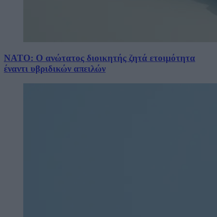
NATO: Ο ανώτατος διοικητής ζητά ετοιμότητα
έναντι υβριδικών απειλών