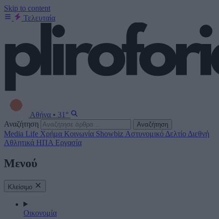
Skip to content
Τελευταία
Αθήνα
•
31°
Αναζήτηση
Αναζήτηση
Media
Life
Χρήμα
Κοινωνία
Showbiz
Αστυνομικό Δελτίο
Διεθνή
Αθλητικά
ΗΠΑ
Εργασία
Μενού
Κλείσιμο
Οικονομία