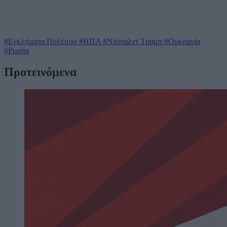
#Εγκλήματα Πολέμου
#ΗΠΑ
#Ντόναλντ Τραμπ
#Ουκρανία
#Ρωσία
Προτεινόμενα