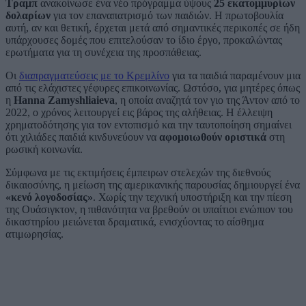
Τραμπ
ανακοίνωσε ένα νέο πρόγραμμα ύψους
25 εκατομμυρίων
δολαρίων
για τον επαναπατρισμό των παιδιών. Η πρωτοβουλία
αυτή, αν και θετική, έρχεται μετά από σημαντικές περικοπές σε ήδη
υπάρχουσες δομές που επιτελούσαν το ίδιο έργο, προκαλώντας
ερωτήματα για τη συνέχεια της προσπάθειας.
Οι
διαπραγματεύσεις με το Κρεμλίνο
για τα παιδιά παραμένουν μια
από τις ελάχιστες γέφυρες επικοινωνίας. Ωστόσο, για μητέρες όπως
η
Hanna Zamyshliaieva
, η οποία αναζητά τον γιο της Άντον από το
2022, ο χρόνος λειτουργεί εις βάρος της αλήθειας. Η έλλειψη
χρηματοδότησης για τον εντοπισμό και την ταυτοποίηση σημαίνει
ότι χιλιάδες παιδιά κινδυνεύουν να
αφομοιωθούν οριστικά
στη
ρωσική κοινωνία.
Σύμφωνα με τις εκτιμήσεις έμπειρων στελεχών της διεθνούς
δικαιοσύνης, η μείωση της αμερικανικής παρουσίας δημιουργεί ένα
«κενό λογοδοσίας»
. Χωρίς την τεχνική υποστήριξη και την πίεση
της Ουάσιγκτον, η πιθανότητα να βρεθούν οι υπαίτιοι ενώπιον του
δικαστηρίου μειώνεται δραματικά, ενισχύοντας το αίσθημα
ατιμωρησίας.