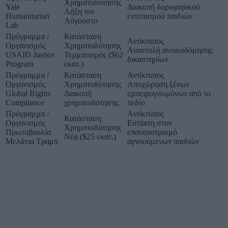
Χρηματοδότησης
Yale
Διακοπή δορυφορικού
Λήξη τον
Humanitarian
εντοπισμού παιδιών
Αύγουστο
Lab
Πρόγραμμα /
Κατάσταση
Αντίκτυπος
Οργανισμός
Χρηματοδότησης
Αναστολή ανοικοδόμησης
USAID Justice
Τερματισμός ($62
δικαστηρίων
Program
εκατ.)
Πρόγραμμα /
Κατάσταση
Αντίκτυπος
Οργανισμός
Χρηματοδότησης
Αποχώρηση ξένων
Global Rights
Διακοπή
εμπειρογνωμόνων από το
Compliance
χρηματοδότησης
πεδίο
Πρόγραμμα /
Αντίκτυπος
Κατάσταση
Οργανισμός
Εστίαση στον
Χρηματοδότησης
Πρωτοβουλία
επαναπατρισμό
Νέα ($25 εκατ.)
Μελάνια Τραμπ
αγνοούμενων παιδιών