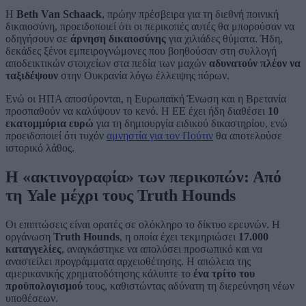
Η
Beth Van Schaack
, πρώην πρέσβειρα για τη διεθνή ποινική
δικαιοσύνη, προειδοποιεί ότι οι περικοπές αυτές θα μπορούσαν να
οδηγήσουν σε
άρνηση δικαιοσύνης
για χιλιάδες θύματα. Ήδη,
δεκάδες ξένοι εμπειρογνώμονες που βοηθούσαν στη συλλογή
αποδεικτικών στοιχείων στα πεδία των μαχών
αδυνατούν πλέον να
ταξιδέψουν
στην Ουκρανία λόγω έλλειψης πόρων.
Ενώ οι ΗΠΑ αποσύρονται, η Ευρωπαϊκή Ένωση και η Βρετανία
προσπαθούν να καλύψουν το κενό. Η ΕΕ έχει ήδη διαθέσει
10
εκατομμύρια ευρώ
για τη δημιουργία ειδικού δικαστηρίου, ενώ
προειδοποιεί ότι τυχόν
αμνηστία για τον Πούτιν
θα αποτελούσε
ιστορικό λάθος.
Η «ακτινογραφία» των περικοπών: Από
τη Yale μέχρι τους Truth Hounds
Οι επιπτώσεις είναι ορατές σε ολόκληρο το δίκτυο ερευνών. Η
οργάνωση
Truth Hounds
, η οποία έχει τεκμηριώσει
17.000
καταγγελίες
, αναγκάστηκε να απολύσει προσωπικό και να
αναστείλει προγράμματα αρχειοθέτησης. Η απώλεια της
αμερικανικής χρηματοδότησης κάλυπτε το
ένα τρίτο του
προϋπολογισμού
τους, καθιστώντας αδύνατη τη διερεύνηση νέων
υποθέσεων.