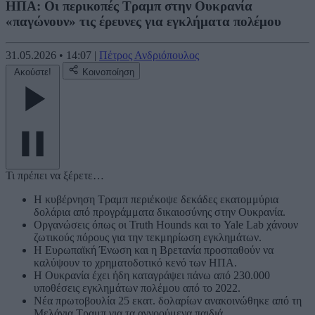
ΗΠΑ: Οι περικοπές Τραμπ στην Ουκρανία
«παγώνουν» τις έρευνες για εγκλήματα πολέμου
31.05.2026
•
14:07
|
Πέτρος Ανδριόπουλος
Ακούστε!
Κοινοποίηση
Τι πρέπει να ξέρετε…
Η κυβέρνηση Τραμπ περιέκοψε δεκάδες εκατομμύρια
δολάρια από προγράμματα δικαιοσύνης στην Ουκρανία.
Οργανώσεις όπως οι Truth Hounds και το Yale Lab χάνουν
ζωτικούς πόρους για την τεκμηρίωση εγκλημάτων.
Η Ευρωπαϊκή Ένωση και η Βρετανία προσπαθούν να
καλύψουν το χρηματοδοτικό κενό των ΗΠΑ.
Η Ουκρανία έχει ήδη καταγράψει πάνω από 230.000
υποθέσεις εγκλημάτων πολέμου από το 2022.
Νέα πρωτοβουλία 25 εκατ. δολαρίων ανακοινώθηκε από τη
Μελάνια Τραμπ για τα αγνοούμενα παιδιά.