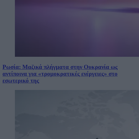
Ρωσία: Μαζικά πλήγματα στην Ουκρανία ως
αντίποινα για «τρομοκρατικές ενέργειες» στο
εσωτερικό της