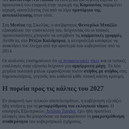
προσωπική του επιρροή στην περιοχή της
Καμπανίας
παραμένει
ισχυρή, αποτελώντας ένα από τα λίγα
προπύργια της
αντιπολίτευσης
στον νότο.
Στη
Μεσίνα
της Σικελίας, ο ανεξάρτητος
Φεντερίκο Μπαζίλε
εξασφάλισε την επανεκλογή του, δείχνοντας ότι οι τοπικές
προσωπικότητες μπορούν να υπερβούν τις
κομματικές γραμμές
.
Αντίθετα, στο
Ρέτζιο Καλάμπρια
, η κεντροδεξιά κατάφερε να
ανακτήσει τον έλεγχο από την αριστερά που κυβερνούσε από το
2014.
Οι αναλυτές επισημαίνουν ότι
οι περιφερειακές νίκες
και οι τοπικές
εναλλαγές στην εξουσία δείχνουν μια
αμφίρροπη μάχη
. Τα δύο
μεγάλα πολιτικά μπλοκ εμφανίζονται πλέον
στήθος με στήθος
στις
δημοσκοπήσεις, γεγονός που καθιστά κάθε τοπική κάλπη κρίσιμη.
Η πορεία προς τις κάλπες του 2027
Εν αναμονή των τελικών αποτελεσμάτων, η κυβέρνηση εξετάζει
ήδη κινήσεις για τη
μεταρρύθμιση του εκλογικού νόμου
. Ο
υπουργός Εξωτερικών,
Αντόνιο Ταγιάνι
, έχει ήδη προτείνει
αλλαγές που θα μπορούσαν να διασφαλίσουν τη
μακροπρόθεσμη
σταθερότητα
του κυβερνητικού σχήματος.