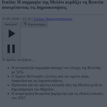
Ιταλία: Η συμμαχία της Μελόνι κερδίζει τη Βενετία
ανατρέποντας τις δημοσκοπήσεις
25.05.2026
•
22:10
|
Σπύρος Καλογερόπουλος
Ακούστε!
Κοινοποίηση
Τι πρέπει να ξέρετε…
Η κεντροδεξιά συμμαχία διατηρεί τον έλεγχο της Βενετίας
με 51%.
Ο Σιμόνε Βεντουρίνι εξελέγη από τον πρώτο γύρο,
διαψεύδοντας τις δημοσκοπήσεις.
Πρόκειται για την πρώτη εκλογική νίκη της Μελόνι μετά το
δημοψήφισμα του Μαρτίου.
Η αναμέτρηση θεωρείται βαρόμετρο για τις εθνικές εκλογές
του 2027.