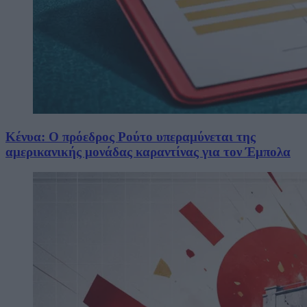
Κένυα: Ο πρόεδρος Ρούτο υπεραμύνεται της
αμερικανικής μονάδας καραντίνας για τον Έμπολα