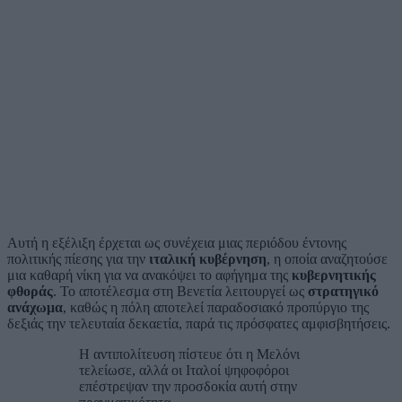
Αυτή η εξέλιξη έρχεται ως συνέχεια μιας περιόδου έντονης
πολιτικής πίεσης για την
ιταλική κυβέρνηση
, η οποία αναζητούσε
μια καθαρή νίκη για να ανακόψει το αφήγημα της
κυβερνητικής
φθοράς
. Το αποτέλεσμα στη Βενετία λειτουργεί ως
στρατηγικό
ανάχωμα
, καθώς η πόλη αποτελεί παραδοσιακό προπύργιο της
δεξιάς την τελευταία δεκαετία, παρά τις πρόσφατες αμφισβητήσεις.
Η αντιπολίτευση πίστευε ότι η Μελόνι
τελείωσε, αλλά οι Ιταλοί ψηφοφόροι
επέστρεψαν την προσδοκία αυτή στην