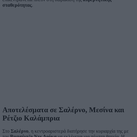
σταθερότητας
.
Αποτελέσματα σε Σαλέρνο, Μεσίνα και
Ρέτζιο Καλάμπρια
Στο
Σαλέρνο
, η κεντροαριστερά διατήρησε την κυριαρχία της με
τον
Βιντσέντζο Ντε Λούκα
να εκλέγεται για πέμπτη θητεία. Η