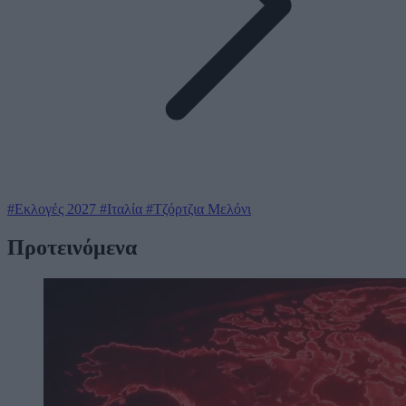
#Εκλογές 2027
#Ιταλία
#Τζόρτζια Μελόνι
Προτεινόμενα