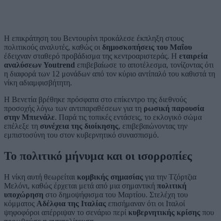
Η επικράτηση του Βεντουρίνι προκάλεσε έκπληξη στους
πολιτικούς αναλυτές, καθώς οι
δημοσκοπήσεις του Μαΐου
έδειχναν σταθερό προβάδισμα της κεντροαριστεράς. Η
εταιρεία
αναλύσεων Youtrend
επιβεβαίωσε το αποτέλεσμα, τονίζοντας ότι
η διαφορά των 12 μονάδων από τον κύριο αντίπαλό του καθιστά τη
νίκη αδιαμφισβήτητη.
Η Βενετία βρέθηκε πρόσφατα στο επίκεντρο της διεθνούς
προσοχής λόγω των αντιπαραθέσεων για τη
ρωσική παρουσία
στην Μπιενάλε
. Παρά τις τοπικές εντάσεις, το εκλογικό σώμα
επέλεξε τη
συνέχεια της διοίκησης
, επιβεβαιώνοντας την
εμπιστοσύνη του στον κυβερνητικό συνασπισμό.
Το πολιτικό μήνυμα και οι ισορροπίες
Η νίκη αυτή θεωρείται
κομβικής σημασίας
για την Τζόρτζια
Μελόνι, καθώς έρχεται μετά από μια σημαντική
πολιτική
υποχώρηση
στο δημοψήφισμα του Μαρτίου. Στελέχη του
κόμματος
Αδέλφια της Ιταλίας
επισήμαναν ότι οι Ιταλοί
ψηφοφόροι απέρριψαν το σενάριο περί
κυβερνητικής κρίσης
που