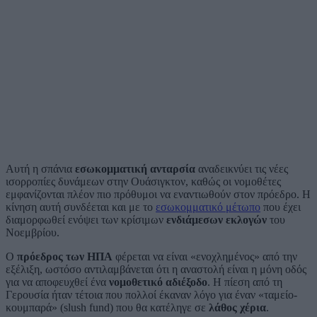
Αυτή η σπάνια
εσωκομματική ανταρσία
αναδεικνύει τις νέες
ισορροπίες δυνάμεων στην Ουάσιγκτον, καθώς οι νομοθέτες
εμφανίζονται πλέον πιο πρόθυμοι να εναντιωθούν στον πρόεδρο. Η
κίνηση αυτή συνδέεται και με το
εσωκομματικό μέτωπο
που έχει
διαμορφωθεί ενόψει των κρίσιμων
ενδιάμεσων εκλογών
του
Νοεμβρίου.
Ο
πρόεδρος των ΗΠΑ
φέρεται να είναι «ενοχλημένος» από την
εξέλιξη, ωστόσο αντιλαμβάνεται ότι η αναστολή είναι η μόνη οδός
για να αποφευχθεί ένα
νομοθετικό αδιέξοδο
. Η πίεση από τη
Γερουσία ήταν τέτοια που πολλοί έκαναν λόγο για έναν «ταμείο-
κουμπαρά» (slush fund) που θα κατέληγε σε
λάθος χέρια
.