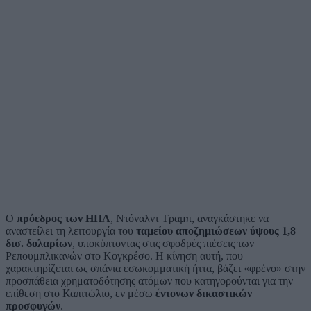
Ο
πρόεδρος των ΗΠΑ
, Ντόναλντ Τραμπ, αναγκάστηκε να
αναστείλει τη λειτουργία του
ταμείου αποζημιώσεων ύψους 1,8
δισ. δολαρίων
, υποκύπτοντας στις σφοδρές πιέσεις των
Ρεπουμπλικανών στο Κογκρέσο. Η κίνηση αυτή, που
χαρακτηρίζεται ως σπάνια εσωκομματική ήττα, βάζει «φρένο» στην
προσπάθεια χρηματοδότησης ατόμων που κατηγορούνται για την
επίθεση στο Καπιτώλιο, εν μέσω
έντονων δικαστικών
προσφυγών
.