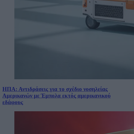
ΗΠΑ: Αντιδράσεις για το σχέδιο νοσηλείας
Αμερικανών με Έμπολα εκτός αμερικανικού
εδάφους