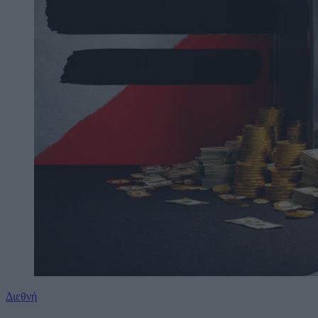
Διεθνή