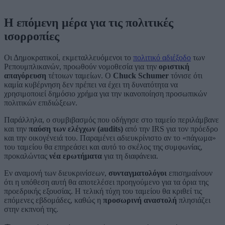
Η επόμενη μέρα για τις πολιτικές
ισορροπίες
Οι Δημοκρατικοί, εκμεταλλευόμενοι το
πολιτικό αδιέξοδο
των
Ρεπουμπλικανών, προωθούν νομοθεσία για την
οριστική
απαγόρευση
τέτοιων ταμείων. Ο
Chuck Schumer
τόνισε ότι
καμία κυβέρνηση δεν πρέπει να έχει τη δυνατότητα να
χρησιμοποιεί δημόσιο χρήμα για την ικανοποίηση προσωπικών
πολιτικών επιδιώξεων.
Παράλληλα, ο συμβιβασμός που οδήγησε στο ταμείο περιλάμβανε
και την
παύση των ελέγχων (audits)
από την IRS για τον πρόεδρο
και την οικογένειά του. Παραμένει αδιευκρίνιστο αν το «πάγωμα»
του ταμείου θα επηρεάσει και αυτό το σκέλος της συμφωνίας,
προκαλώντας
νέα ερωτήματα
για τη διαφάνεια.
Εν αναμονή των διευκρινίσεων,
συνταγματολόγοι
επισημαίνουν
ότι η υπόθεση αυτή θα αποτελέσει προηγούμενο για τα όρια της
προεδρικής εξουσίας. Η τελική τύχη του ταμείου θα κριθεί τις
επόμενες εβδομάδες, καθώς η
προσωρινή αναστολή
πλησιάζει
στην εκπνοή της.