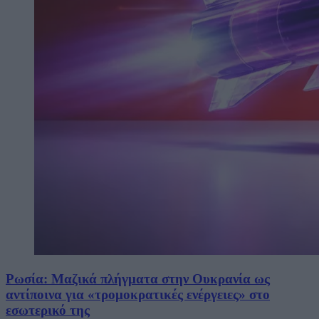
Ρωσία: Μαζικά πλήγματα στην Ουκρανία ως
αντίποινα για «τρομοκρατικές ενέργειες» στο
εσωτερικό της