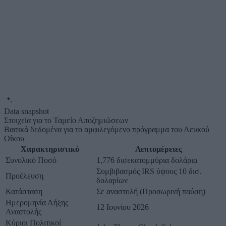
Data snapshot
Στοιχεία για το Ταμείο Αποζημιώσεων
Βασικά δεδομένα για το αμφιλεγόμενο πρόγραμμα του Λευκού
Οίκου
Χαρακτηριστικό
Λεπτομέρειες
Συνολικό Ποσό
1,776 δισεκατομμύρια δολάρια
Συμβιβασμός IRS ύψους 10 δισ.
Προέλευση
δολαρίων
Κατάσταση
Σε αναστολή (Προσωρινή παύση)
Ημερομηνία Λήξης
12 Ιουνίου 2026
Αναστολής
Κύριοι Πολιτικοί