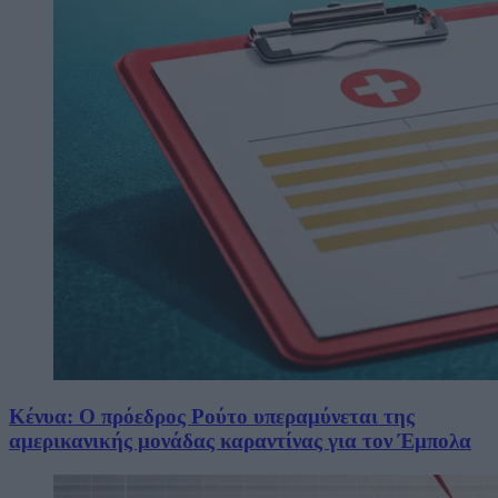
Κένυα: Ο πρόεδρος Ρούτο υπεραμύνεται της
αμερικανικής μονάδας καραντίνας για τον Έμπολα