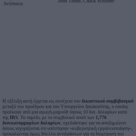
John Thune, Chuck Schumer
Αντίπαλοι
Η εξέλιξη αυτή έρχεται ως συνέχεια του
δικαστικού συμβιβασμού
μεταξύ του προέδρου και του Υπουργείου Δικαιοσύνης, ο οποίος
προέκυψε από μια αγωγή-μαμούθ ύψους 10 δισ. δολαρίων κατά
της
IRS
. Το ταμείο, με το συμβολικό ποσό των
1,776
δισεκατομμυρίων δολαρίων
, σχεδιάστηκε για να αποζημιώσει
όσους ισχυρίζονται ότι υπέστησαν «κυβερνητική εργαλειοποίηση»,
προκαλώντας όμως θύελλα αντιδράσεων για τη διαχείριση του