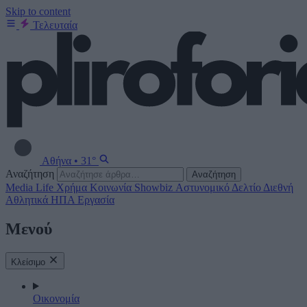
Skip to content
Τελευταία
Αθήνα
•
31°
Αναζήτηση
Αναζήτηση
Media
Life
Χρήμα
Κοινωνία
Showbiz
Αστυνομικό Δελτίο
Διεθνή
Αθλητικά
ΗΠΑ
Εργασία
Μενού
Κλείσιμο
Οικονομία