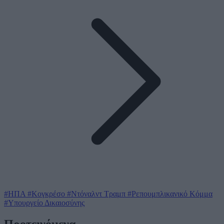
#ΗΠΑ
#Κογκρέσο
#Ντόναλντ Τραμπ
#Ρεπουμπλικανικό Κόμμα
#Υπουργείο Δικαιοσύνης