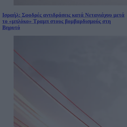
Ισραήλ: Σφοδρές αντιδράσεις κατά Νετανιάχου μετά
το «μπλόκο» Τραμπ στους βομβαρδισμούς στη
Βηρυτό