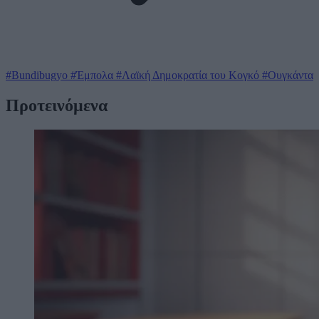
#Bundibugyo
#Έμπολα
#Λαϊκή Δημοκρατία του Κογκό
#Ουγκάντα
Προτεινόμενα