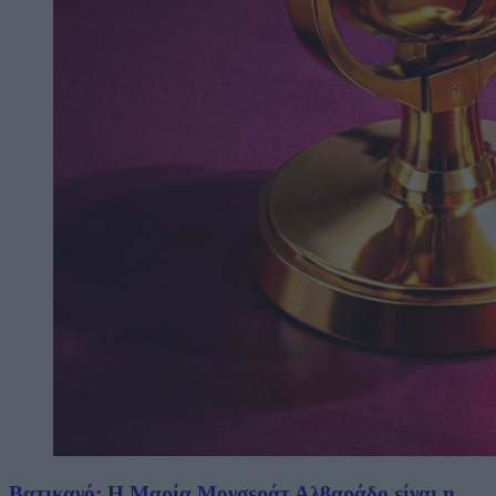
Βατικανό: Η Μαρία Μονσεράτ Αλβαράδο είναι η