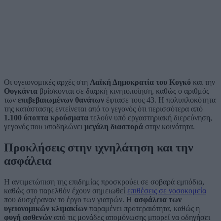
Οι υγειονομικές αρχές στη
Λαϊκή Δημοκρατία του Κογκό
και την
Ουγκάντα
βρίσκονται σε διαρκή κινητοποίηση, καθώς ο αριθμός
των
επιβεβαιωμένων θανάτων
έφτασε τους 43. Η πολυπλοκότητα
της κατάστασης εντείνεται από το γεγονός ότι περισσότερα από
1.100 ύποπτα κρούσματα
τελούν υπό εργαστηριακή διερεύνηση,
γεγονός που υποδηλώνει
μεγάλη διασπορά
στην κοινότητα.
Προκλήσεις στην ιχνηλάτηση και την
ασφάλεια
Η αντιμετώπιση της επιδημίας προσκρούει σε σοβαρά εμπόδια,
καθώς στο παρελθόν έχουν σημειωθεί
επιθέσεις σε νοσοκομεία
που δυσχέραναν το έργο των γιατρών. Η
ασφάλεια των
υγειονομικών κλιμακίων
παραμένει προτεραιότητα, καθώς η
φυγή ασθενών
από τις μονάδες απομόνωσης μπορεί να οδηγήσει