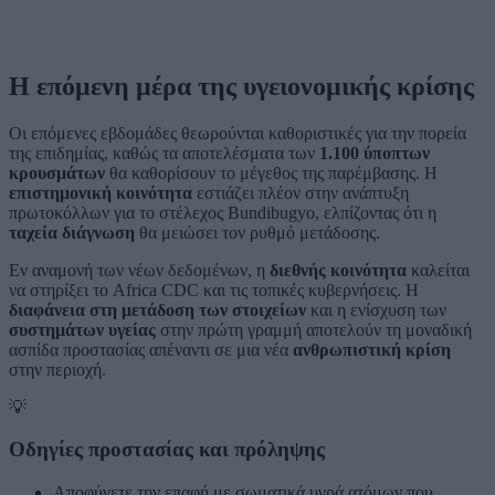
Η επόμενη μέρα της υγειονομικής κρίσης
Οι επόμενες εβδομάδες θεωρούνται καθοριστικές για την πορεία
της επιδημίας, καθώς τα αποτελέσματα των
1.100 ύποπτων
κρουσμάτων
θα καθορίσουν το μέγεθος της παρέμβασης. Η
επιστημονική κοινότητα
εστιάζει πλέον στην ανάπτυξη
πρωτοκόλλων για το στέλεχος Bundibugyo, ελπίζοντας ότι η
ταχεία διάγνωση
θα μειώσει τον ρυθμό μετάδοσης.
Εν αναμονή των νέων δεδομένων, η
διεθνής κοινότητα
καλείται
να στηρίξει το Africa CDC και τις τοπικές κυβερνήσεις. Η
διαφάνεια στη μετάδοση των στοιχείων
και η ενίσχυση των
συστημάτων υγείας
στην πρώτη γραμμή αποτελούν τη μοναδική
ασπίδα προστασίας απέναντι σε μια νέα
ανθρωπιστική κρίση
στην περιοχή.
💡
Οδηγίες προστασίας και πρόληψης
Αποφύγετε την επαφή με σωματικά υγρά ατόμων που