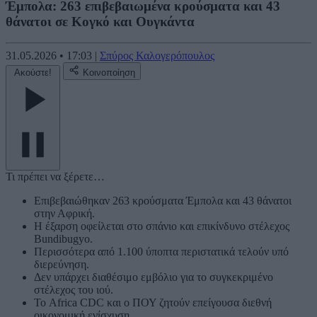
Έμπολα: 263 επιβεβαιωμένα κρούσματα και 43
θάνατοι σε Κογκό και Ουγκάντα
31.05.2026
•
17:03
|
Σπύρος Καλογερόπουλος
Ακούστε!
Κοινοποίηση
Τι πρέπει να ξέρετε…
Επιβεβαιώθηκαν 263 κρούσματα Έμπολα και 43 θάνατοι
στην Αφρική.
Η έξαρση οφείλεται στο σπάνιο και επικίνδυνο στέλεχος
Bundibugyo.
Περισσότερα από 1.100 ύποπτα περιστατικά τελούν υπό
διερεύνηση.
Δεν υπάρχει διαθέσιμο εμβόλιο για το συγκεκριμένο
στέλεχος του ιού.
Το Africa CDC και ο ΠΟΥ ζητούν επείγουσα διεθνή
οικονομική ενίσχυση.