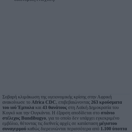
Σοβαρή κλιμάκωση της υγειονομικής κρίσης στην Αφρική
ανακοίνωσε το
Africa CDC
, επιβεβαιώνοντας
263 κρούσματα
του ιού Έμπολα
και
43 θανάτους
στη Λαϊκή Δημοκρατία του
Κογκό και την Ουγκάντα. Η έξαρση αποδίδεται στο
σπάνιο
στέλεχος Bundibugyo
, για το οποίο δεν υπάρχει εγκεκριμένο
εμβόλιο, θέτοντας τις διεθνείς αρχές σε κατάσταση
μέγιστου
συναγερμού
καθώς διερευνώνται περισσότερα από
1.100 ύποπτα