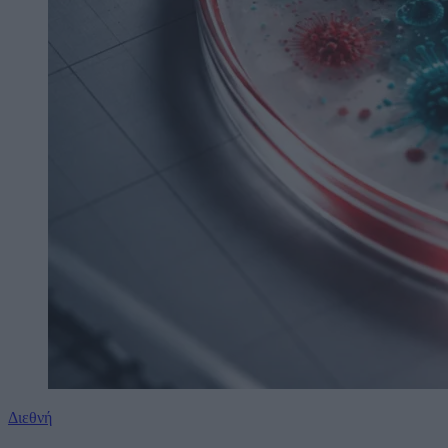
Διεθνή