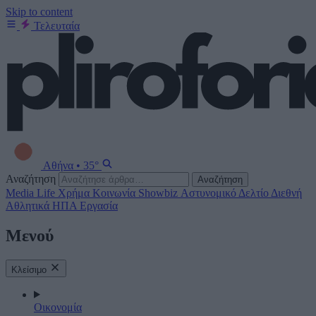
Skip to content
Τελευταία
Αθήνα
•
35°
Αναζήτηση
Αναζήτηση
Media
Life
Χρήμα
Κοινωνία
Showbiz
Αστυνομικό Δελτίο
Διεθνή
Αθλητικά
ΗΠΑ
Εργασία
Μενού
Κλείσιμο
Οικονομία