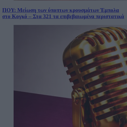
ΠΟΥ: Μείωση των ύποπτων κρουσμάτων Έμπολα
στο Κογκό – Στα 321 τα επιβεβαιωμένα περιστατικά