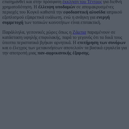
επισημανθεί και στην πρόσφατη
έκκληση του Τέντρος
για διεθνή
χρηματοδότηση. Η
έλλειψη υποδομών
σε απομακρυσμένες
περιοχές του Κογκό καθιστά την
εφοδιαστική αλυσίδα
ιατρικού
εξοπλισμού εξαιρετικά ευάλωτη, ενώ η ανάγκη για
ενεργή
συμμετοχή
των τοπικών κοινοτήτων είναι επιτακτική.
Παράλληλα, γειτονικές χώρες όπως η
Ζάμπια
παραμένουν σε
κατάσταση υψηλής επιφυλακής, παρά το γεγονός ότι τα δικά τους
ύποπτα περιστατικά βγήκαν αρνητικά. Η
επιτήρηση των συνόρων
και ο έλεγχος των μετακινήσεων αποτελούν τα βασικά εργαλεία για
την αποτροπή μιας
παν-αφρικανικής έξαρσης
.