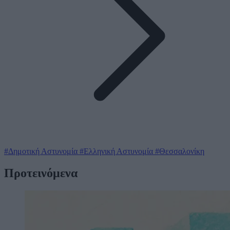
#Δημοτική Αστυνομία
#Ελληνική Αστυνομία
#Θεσσαλονίκη
Προτεινόμενα