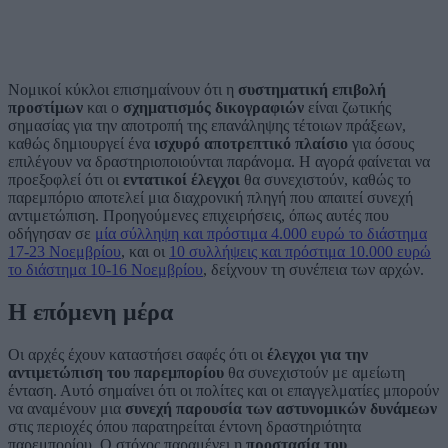
Νομικοί κύκλοι επισημαίνουν ότι η
συστηματική επιβολή
προστίμων
και ο
σχηματισμός δικογραφιών
είναι ζωτικής
σημασίας για την αποτροπή της επανάληψης τέτοιων πράξεων,
καθώς δημιουργεί ένα
ισχυρό αποτρεπτικό πλαίσιο
για όσους
επιλέγουν να δραστηριοποιούνται παράνομα. Η αγορά φαίνεται να
προεξοφλεί ότι οι
εντατικοί έλεγχοι
θα συνεχιστούν, καθώς το
παρεμπόριο αποτελεί μια διαχρονική πληγή που απαιτεί συνεχή
αντιμετώπιση. Προηγούμενες επιχειρήσεις, όπως αυτές που
οδήγησαν σε
μία σύλληψη και πρόστιμα 4.000 ευρώ το διάστημα
17-23 Νοεμβρίου
, και οι
10 συλλήψεις και πρόστιμα 10.000 ευρώ
το διάστημα 10-16 Νοεμβρίου
, δείχνουν τη συνέπεια των αρχών.
Η επόμενη μέρα
Οι αρχές έχουν καταστήσει σαφές ότι οι
έλεγχοι για την
αντιμετώπιση του παρεμπορίου
θα συνεχιστούν με αμείωτη
ένταση. Αυτό σημαίνει ότι οι πολίτες και οι επαγγελματίες μπορούν
να αναμένουν μια
συνεχή παρουσία των αστυνομικών δυνάμεων
στις περιοχές όπου παρατηρείται έντονη δραστηριότητα
παρεμπορίου. Ο στόχος παραμένει η
προστασία του