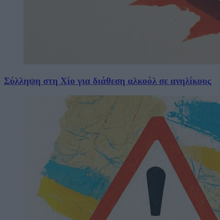
Σύλληψη στη Χίο για διάθεση αλκοόλ σε ανηλίκους