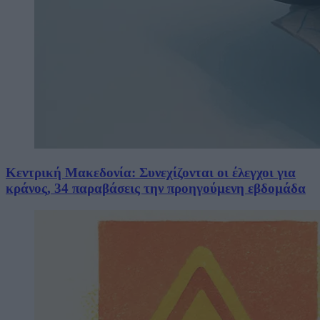
Κεντρική Μακεδονία: Συνεχίζονται οι έλεγχοι για
κράνος, 34 παραβάσεις την προηγούμενη εβδομάδα