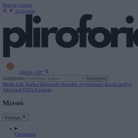
Skip to content
Τελευταία
Αθήνα
•
28°
Αναζήτηση
Αναζήτηση
Media
Life
Χρήμα
Κοινωνία
Showbiz
Αστυνομικό Δελτίο
Διεθνή
Αθλητικά
ΗΠΑ
Εργασία
Μενού
Κλείσιμο
Οικονομία