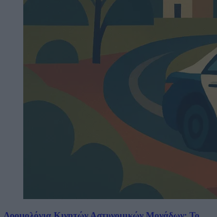
Δρομολόγια Κινητών Αστυνομικών Μονάδων: Το