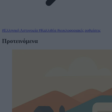
#Ελληνική Αστυνομία
#Καλλιθέα
#κυκλοφοριακές ρυθμίσεις
Προτεινόμενα