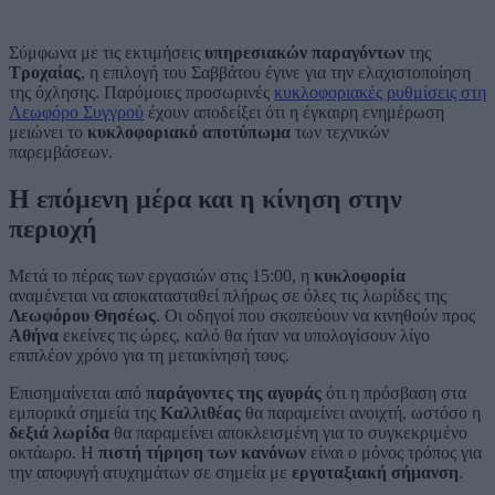
Σύμφωνα με τις εκτιμήσεις
υπηρεσιακών παραγόντων
της
Τροχαίας
, η επιλογή του Σαββάτου έγινε για την ελαχιστοποίηση
της όχλησης. Παρόμοιες προσωρινές
κυκλοφοριακές ρυθμίσεις στη
Λεωφόρο Συγγρού
έχουν αποδείξει ότι η έγκαιρη ενημέρωση
μειώνει το
κυκλοφοριακό αποτύπωμα
των τεχνικών
παρεμβάσεων.
Η επόμενη μέρα και η κίνηση στην
περιοχή
Μετά το πέρας των εργασιών στις 15:00, η
κυκλοφορία
αναμένεται να αποκατασταθεί πλήρως σε όλες τις λωρίδες της
Λεωφόρου Θησέως
. Οι οδηγοί που σκοπεύουν να κινηθούν προς
Αθήνα
εκείνες τις ώρες, καλό θα ήταν να υπολογίσουν λίγο
επιπλέον χρόνο για τη μετακίνησή τους.
Επισημαίνεται από
παράγοντες της αγοράς
ότι η πρόσβαση στα
εμπορικά σημεία της
Καλλιθέας
θα παραμείνει ανοιχτή, ωστόσο η
δεξιά λωρίδα
θα παραμείνει αποκλεισμένη για το συγκεκριμένο
οκτάωρο. Η
πιστή τήρηση των κανόνων
είναι ο μόνος τρόπος για
την αποφυγή ατυχημάτων σε σημεία με
εργοταξιακή σήμανση
.