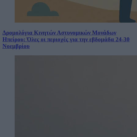
Δρομολόγια Κινητών Αστυνομικών Μονάδων
Ηπείρου: Όλες οι περιοχές για την εβδομάδα 24-30
Νοεμβρίου