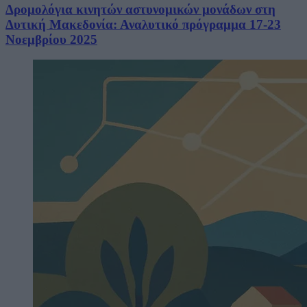
Δρομολόγια κινητών αστυνομικών μονάδων στη
Δυτική Μακεδονία: Αναλυτικό πρόγραμμα 17-23
Νοεμβρίου 2025