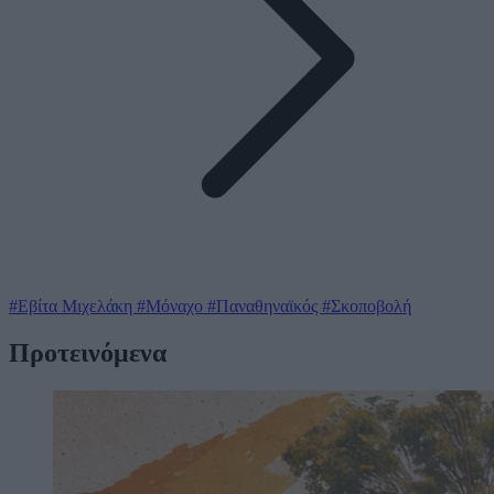
#Εβίτα Μιχελάκη
#Μόναχο
#Παναθηναϊκός
#Σκοποβολή
Προτεινόμενα