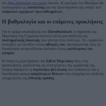
τον
Νίκο Κανιούρη στο μικτό
πιστόλι. Η εμπειρία του Μονάχου θα
λειτουργήσει ως
καταλύτης
για την προετοιμασία της ενόψει των
επόμενων εγχώριων πρωταθλημάτων
.
Η βαθμολογία και οι επόμενες προκλήσεις
Για το τμήμα σκοποβολής του
Παναθηναϊκού
, η παρουσία της
Μιχελάκη στη Γερμανία αποτελεί άλλη μια απόδειξη της
συστηματικής δουλειάς
που γίνεται στον σύλλογο. Το «τριφύλλι»
συνεχίζει να επενδύει στους
αθλητές του
, προσφέροντάς τους τη
δυνατότητα να αγωνίζονται απέναντι στους
καλύτερους του
κόσμου
.
Η επόμενη μέρα βρίσκει την
Εβίτα Μιχελάκη
πίσω στις
προπονήσεις, αναλύοντας τις λεπτομέρειες της εμφάνισής της.
Στόχος παραμένει η
περαιτέρω βελτίωση
των επιδόσεων και η
διεκδίκηση ακόμα
υψηλότερων θέσεων
στις επερχόμενες διεθνείς
υποχρεώσεις της
Εθνικής ομάδας
.