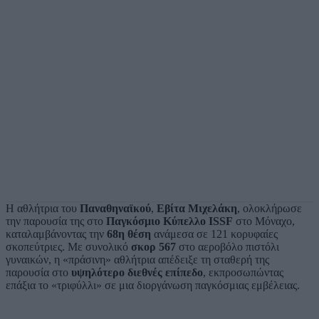
Η αθλήτρια του
Παναθηναϊκού
,
Εβίτα Μιχελάκη
, ολοκλήρωσε
την παρουσία της στο
Παγκόσμιο Κύπελλο ISSF
στο Μόναχο,
καταλαμβάνοντας την
68η θέση
ανάμεσα σε 121 κορυφαίες
σκοπεύτριες. Με συνολικό
σκορ 567
στο αεροβόλο πιστόλι
γυναικών, η «πράσινη» αθλήτρια απέδειξε τη σταθερή της
παρουσία στο
υψηλότερο διεθνές επίπεδο
, εκπροσωπώντας
επάξια το «τριφύλλι» σε μια διοργάνωση παγκόσμιας εμβέλειας.