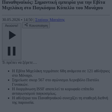
Παναθηναϊκός: Σημαντική εμπειρία για την Εβίτα
Μιχελάκη στο Παγκόσμιο Κύπελλο του Μονάχου
30.05.2026
•
14:50
|
Σταύρος Μανιάτης
Ακούστε!
Κοινοποίηση
Τι πρέπει να ξέρετε…
Η Εβίτα Μιχελάκη τερμάτισε 68η ανάμεσα σε 121 αθλήτριες
στο Μόναχο.
Σημείωσε σκορ 567 στο αγώνισμα Αεροβόλο Πιστόλι
Γυναικών.
Η διοργάνωση ISSF αποτελεί το κορυφαίο επίπεδο
ανταγωνισμού παγκοσμίως.
Η αθλήτρια του Παναθηναϊκού συνεχίζει τη σταθερή διεθνή
της παρουσία.