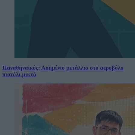
Παναθηναϊκός: Ασημένιο μετάλλιο στο αεροβόλο
πιστόλι μικτό