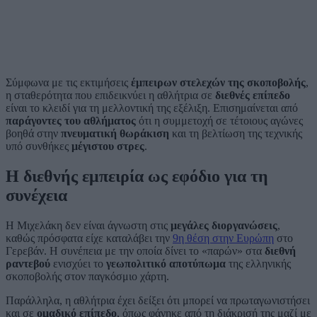
Σύμφωνα με τις εκτιμήσεις
έμπειρων στελεχών της σκοποβολής
,
η σταθερότητα που επιδεικνύει η αθλήτρια σε
διεθνές επίπεδο
είναι το κλειδί για τη μελλοντική της εξέλιξη. Επισημαίνεται από
παράγοντες του αθλήματος
ότι η συμμετοχή σε τέτοιους αγώνες
βοηθά στην
πνευματική θωράκιση
και τη βελτίωση της τεχνικής
υπό συνθήκες
μέγιστου στρες
.
Η διεθνής εμπειρία ως εφόδιο για τη
συνέχεια
Η Μιχελάκη δεν είναι άγνωστη στις
μεγάλες διοργανώσεις
,
καθώς πρόσφατα είχε καταλάβει την
9η θέση στην Ευρώπη
στο
Γερεβάν. Η συνέπεια με την οποία δίνει το «παρών» στα
διεθνή
ραντεβού
ενισχύει το
γεωπολιτικό αποτύπωμα
της ελληνικής
σκοποβολής στον παγκόσμιο χάρτη.
Παράλληλα, η αθλήτρια έχει δείξει ότι μπορεί να πρωταγωνιστήσει
και σε
ομαδικό επίπεδο
, όπως φάνηκε από τη διάκρισή της μαζί με