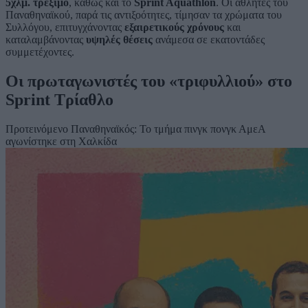
5χλμ. τρέξιμο
, καθώς και το
Sprint Aquathlon
. Οι αθλητές του
Παναθηναϊκού, παρά τις αντιξοότητες, τίμησαν τα χρώματα του
Συλλόγου, επιτυγχάνοντας
εξαιρετικούς χρόνους
και
καταλαμβάνοντας
υψηλές θέσεις
ανάμεσα σε εκατοντάδες
συμμετέχοντες.
Οι πρωταγωνιστές του «τριφυλλιού» στο
Sprint Τρίαθλο
Προτεινόμενο
Παναθηναϊκός: Το τμήμα πινγκ πονγκ ΑμεΑ
αγωνίστηκε στη Χαλκίδα