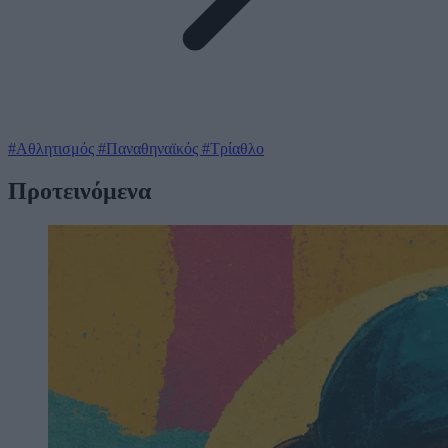
#Αθλητισμός
#Παναθηναϊκός
#Τρίαθλο
Προτεινόμενα