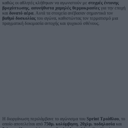
καθώς οι αθλητές κλήθηκαν να αγωνιστούν με
στιγμές έντονης
βροχόπτωσης
,
ασυνήθιστα χαμηλές θερμοκρασίες
για την εποχή
και
δυνατό αέρα
. Αυτά τα στοιχεία ανέβασαν σημαντικά τον
βαθμό δυσκολίας
του αγώνα, καθιστώντας τον τερματισμό μια
πραγματική δοκιμασία αντοχής και ψυχικού σθένους.
Η διοργάνωση περιλάμβανε το αγώνισμα του
Sprint Τριάθλου
, το
οποίο αποτελείται από
750μ. κολύμβηση
,
20χλμ. ποδηλασία
και