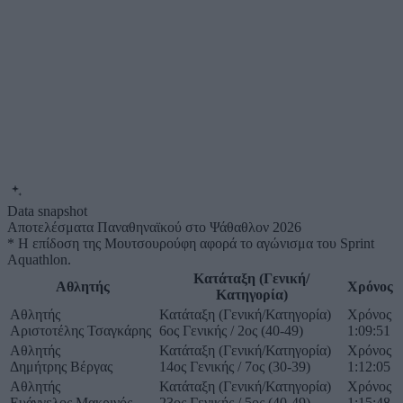
Data snapshot
Αποτελέσματα Παναθηναϊκού στο Ψάθαθλον 2026
* Η επίδοση της Μουτσουρούφη αφορά το αγώνισμα του Sprint
Aquathlon.
Κατάταξη (Γενική/
Αθλητής
Χρόνος
Κατηγορία)
Αθλητής
Κατάταξη (Γενική/Κατηγορία)
Χρόνος
Αριστοτέλης Τσαγκάρης
6ος Γενικής / 2ος (40-49)
1:09:51
Αθλητής
Κατάταξη (Γενική/Κατηγορία)
Χρόνος
Δημήτρης Βέργας
14ος Γενικής / 7ος (30-39)
1:12:05
Αθλητής
Κατάταξη (Γενική/Κατηγορία)
Χρόνος
Ευάγγελος Μακρινός
23ος Γενικής / 5ος (40-49)
1:15:48