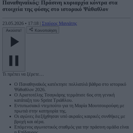
Παναθηναϊκός: Πράσινη κυριαρχία κόντρα στα
στοιχεία της φύσης στο ιστορικό Ψάθαθλον
23.05.2026
•
17:18
|
Σταύρος Μανιάτης
Ακούστε!
Κοινοποίηση
Τι πρέπει να ξέρετε…
Ο Παναθηναϊκός κατέκτησε πολλαπλά βάθρα στο ιστορικό
Ψάθαθλον 2026.
Ο Αριστοτέλης Τσαγκάρης τερμάτισε 6ος στη γενική
κατάταξη του Sprint Τριάθλου.
Εντυπωσιακό ντεμπούτο για τη Μαρία Μουτσουρούφη με
πρωτιά στην κατηγορία της.
Οι αγώνες διεξήχθησαν υπό ακραίες καιρικές συνθήκες με
βροχή και αέρα.
Επόμενος αγωνιστικός σταθμός για την πράσινη ομάδα είναι
η Επίδαυρος.