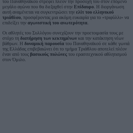
του Παναθηναϊκού στρέφει πλέον την προσοχή του στον επόμενο
μεγάλο αγώνα που θα διεξαχθεί στην
Επίδαυρο
. Η διοργάνωση
αυτή αναμένεται να συγκεντρώσει την
ελίτ του ελληνικού
τριάθλου
, προσφέροντας μια ακόμη ευκαιρία για το «τριφύλλι» να
επιδείξει την
αγωνιστική του ανωτερότητα
.
Οι αθλητές του Συλλόγου συνεχίζουν την προετοιμασία τους με
στόχο τη
διατήρηση των κεκτημένων
και την κατάκτηση νέων
βάθρων. Η
δυναμική παρουσία
του Παναθηναϊκού σε κάθε γωνιά
της Ελλάδας επιβεβαιώνει ότι το τμήμα Τριάθλου αποτελεί πλέον
έναν από τους
βασικούς πυλώνες
του ερασιτεχνικού αθλητισμού
στον Όμιλο.