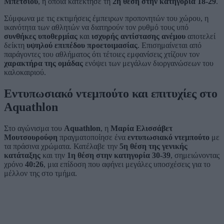
Μπετσιού
, η οποία κατέκτησε τη
2η θέση στην κατηγορία 18-29
.
Σύμφωνα με τις εκτιμήσεις έμπειρων προπονητών του χώρου, η
ικανότητα των αθλητών να διατηρούν τον ρυθμό τους υπό
συνθήκες υποθερμίας
και
ισχυρής αντίστασης ανέμου
αποτελεί
δείκτη
υψηλού επιπέδου προετοιμασίας
. Επισημαίνεται από
παράγοντες του αθλήματος ότι τέτοιες εμφανίσεις χτίζουν τον
χαρακτήρα της ομάδας
ενόψει των μεγάλων διοργανώσεων του
καλοκαιριού.
Εντυπωσιακό ντεμπούτο και επιτυχίες στο
Aquathlon
Στο αγώνισμα του
Aquathlon
, η
Μαρία Ελισσάβετ
Μουτσουρούφη
πραγματοποίησε ένα
εντυπωσιακό ντεμπούτο
με
τα πράσινα χρώματα. Κατέλαβε την
5η θέση της γενικής
κατάταξης
και την
1η θέση στην κατηγορία 30-39
, σημειώνοντας
χρόνο
40:26
, μια επίδοση που αφήνει μεγάλες υποσχέσεις για το
μέλλον της στο τμήμα.