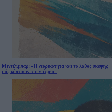
Μεντιλίμπαρ: «Η νευρικότητα και το λάθος σκέψης
μάς κόστισαν στο ντέρμπι»