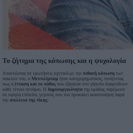
Το ζήτημα της κόπωσης και η ψυχολογία
Απαντώντας σε ερωτήσεις σχετικά με την
πιθανή κόπωση
των
παικτών του, ο
Μεντιλίμπαρ
ήταν κατηγορηματικός, τονίζοντας
πως η
ένταση και το πάθος
που έβγαλαν στο γήπεδο διαψεύδουν
κάθε τέτοιο σενάριο. Η
δημιουργικότητα
της ομάδας παρέμεινε
σε υψηλά επίπεδα, γεγονός που του προκαλεί ικανοποίηση παρά
την
απώλεια της νίκης
.