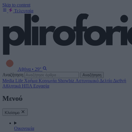
Skip to content
Τελευταία
Αθήνα
•
29°
Αναζήτηση
Αναζήτηση
Media
Life
Χρήμα
Κοινωνία
Showbiz
Αστυνομικό Δελτίο
Διεθνή
Αθλητικά
ΗΠΑ
Εργασία
Μενού
Κλείσιμο
Οικονομία