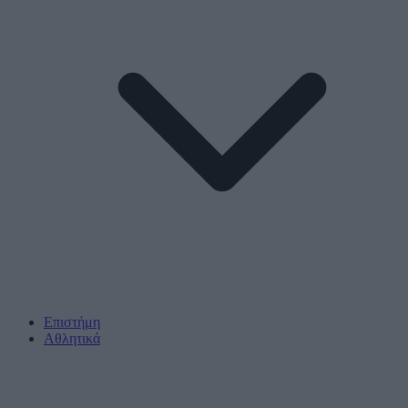
Επιστήμη
Αθλητικά