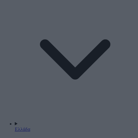
Ελλάδα