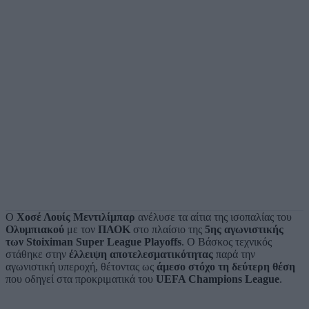
Ο
Χοσέ Λουίς Μεντιλίμπαρ
ανέλυσε τα αίτια της ισοπαλίας του
Ολυμπιακού
με τον
ΠΑΟΚ
στο πλαίσιο της
5ης αγωνιστικής
των Stoiximan Super League Playoffs
. Ο Βάσκος τεχνικός
στάθηκε στην
έλλειψη αποτελεσματικότητας
παρά την
αγωνιστική υπεροχή, θέτοντας ως
άμεσο στόχο τη δεύτερη θέση
που οδηγεί στα προκριματικά του
UEFA Champions League
.