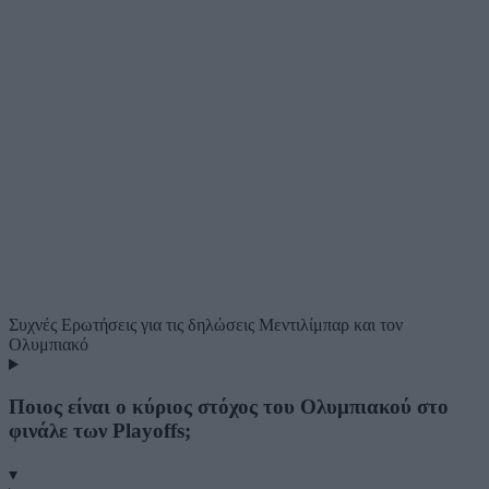
Συχνές Ερωτήσεις
για τις δηλώσεις Μεντιλίμπαρ και τον
Ολυμπιακό
Ποιος είναι ο κύριος στόχος του Ολυμπιακού στο
φινάλε των Playoffs;
▾