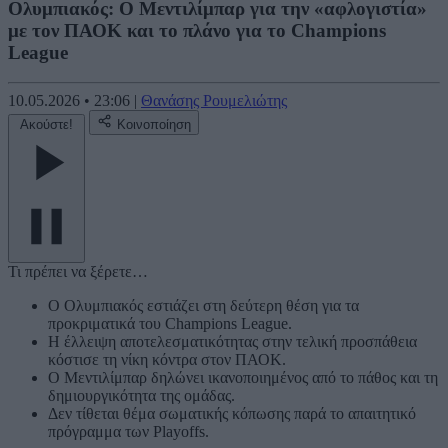
Ολυμπιακός: Ο Μεντιλίμπαρ για την «αφλογιστία»
με τον ΠΑΟΚ και το πλάνο για το Champions
League
10.05.2026
•
23:06
|
Θανάσης Ρουμελιώτης
Ακούστε!
Κοινοποίηση
Τι πρέπει να ξέρετε…
Ο Ολυμπιακός εστιάζει στη δεύτερη θέση για τα
προκριματικά του Champions League.
Η έλλειψη αποτελεσματικότητας στην τελική προσπάθεια
κόστισε τη νίκη κόντρα στον ΠΑΟΚ.
Ο Μεντιλίμπαρ δηλώνει ικανοποιημένος από το πάθος και τη
δημιουργικότητα της ομάδας.
Δεν τίθεται θέμα σωματικής κόπωσης παρά το απαιτητικό
πρόγραμμα των Playoffs.