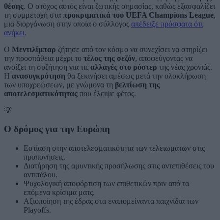
θέσης
. Ο στόχος αυτός είναι ζωτικής σημασίας, καθώς εξασφαλίζει
τη συμμετοχή στα
προκριματικά του UEFA Champions League
,
μια διοργάνωση στην οποία ο σύλλογος
απέδειξε πρόσφατα ότι
ανήκει
.
Ο
Μεντιλίμπαρ
ζήτησε από τον κόσμο να συνεχίσει να στηρίζει
την προσπάθεια μέχρι το
τέλος της σεζόν
, αποφεύγοντας να
ανοίξει τη συζήτηση για τις
αλλαγές στο ρόστερ
της νέας χρονιάς.
Η
ανασυγκρότηση
θα ξεκινήσει αμέσως μετά την ολοκλήρωση
των υποχρεώσεων, με γνώμονα τη
βελτίωση της
αποτελεσματικότητας
που έλειψε φέτος.
💡
Ο δρόμος για την Ευρώπη
Εστίαση στην αποτελεσματικότητα των τελειωμάτων στις
προπονήσεις.
Διατήρηση της αμυντικής προσήλωσης στις αντεπιθέσεις του
αντιπάλου.
Ψυχολογική αποφόρτιση των επιθετικών πριν από τα
επόμενα κρίσιμα ματς.
Αξιοποίηση της έδρας στα εναπομείναντα παιχνίδια των
Playoffs.