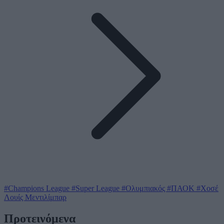
#Champions League
#Super League
#Ολυμπιακός
#ΠΑΟΚ
#Χοσέ
Λουίς Μεντιλίμπαρ
Προτεινόμενα