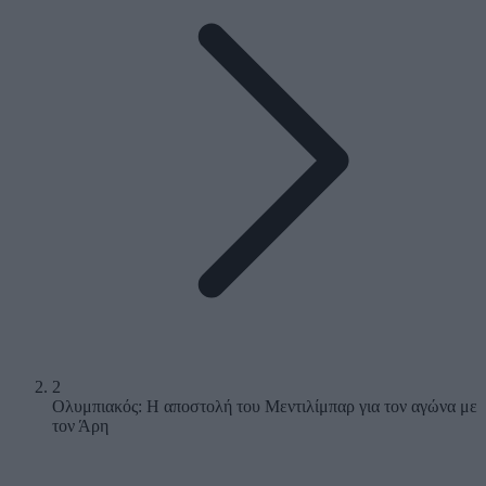
2
Ολυμπιακός: Η αποστολή του Μεντιλίμπαρ για τον αγώνα με
τον Άρη