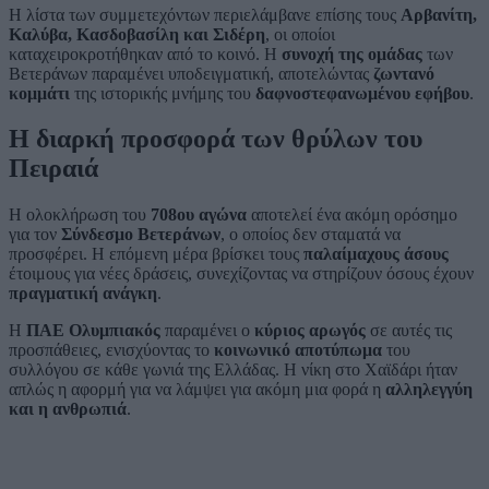
Η λίστα των συμμετεχόντων περιελάμβανε επίσης τους
Αρβανίτη,
Καλύβα, Κασδοβασίλη και Σιδέρη
, οι οποίοι
καταχειροκροτήθηκαν από το κοινό. Η
συνοχή της ομάδας
των
Βετεράνων παραμένει υποδειγματική, αποτελώντας
ζωντανό
κομμάτι
της ιστορικής μνήμης του
δαφνοστεφανωμένου εφήβου
.
Η διαρκή προσφορά των θρύλων του
Πειραιά
Η ολοκλήρωση του
708ου αγώνα
αποτελεί ένα ακόμη ορόσημο
για τον
Σύνδεσμο Βετεράνων
, ο οποίος δεν σταματά να
προσφέρει. Η επόμενη μέρα βρίσκει τους
παλαίμαχους άσους
έτοιμους για νέες δράσεις, συνεχίζοντας να στηρίζουν όσους έχουν
πραγματική ανάγκη
.
Η
ΠΑΕ Ολυμπιακός
παραμένει ο
κύριος αρωγός
σε αυτές τις
προσπάθειες, ενισχύοντας το
κοινωνικό αποτύπωμα
του
συλλόγου σε κάθε γωνιά της Ελλάδας. Η νίκη στο Χαϊδάρι ήταν
απλώς η αφορμή για να λάμψει για ακόμη μια φορά η
αλληλεγγύη
και η ανθρωπιά
.