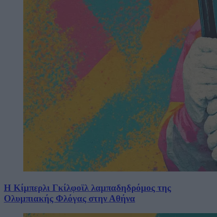
Η Κίμπερλι Γκίλφοϊλ λαμπαδηδρόμος της
Ολυμπιακής Φλόγας στην Αθήνα