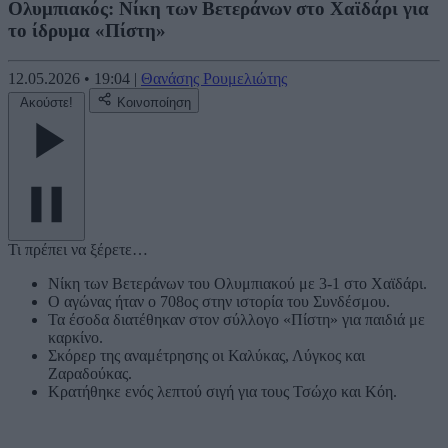
Ολυμπιακός: Νίκη των Βετεράνων στο Χαϊδάρι για
το ίδρυμα «Πίστη»
12.05.2026
•
19:04
|
Θανάσης Ρουμελιώτης
Ακούστε!
Κοινοποίηση
Τι πρέπει να ξέρετε…
Νίκη των Βετεράνων του Ολυμπιακού με 3-1 στο Χαϊδάρι.
Ο αγώνας ήταν ο 708ος στην ιστορία του Συνδέσμου.
Τα έσοδα διατέθηκαν στον σύλλογο «Πίστη» για παιδιά με
καρκίνο.
Σκόρερ της αναμέτρησης οι Καλύκας, Λύγκος και
Ζαραδούκας.
Κρατήθηκε ενός λεπτού σιγή για τους Τσώχο και Κόη.