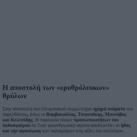
Η αποστολή των «ερυθρόλευκων»
θρύλων
Στην αποστολή του Ολυμπιακού συμμετείχαν
ηχηρά ονόματα
του
παρελθόντος, όπως οι
Βαμβακούλας, Τσιαντάκης, Μπονόβας
και Κελεσίδης
. Η παρουσία τόσων
προσωπικοτήτων του
ποδοσφαίρου
σε έναν φιλανθρωπικό αγώνα αποδεικνύει το
ήθος
και την αφοσίωση
των παλαιμάχων στις αξίες του συλλόγου.