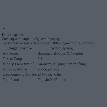
Data snapshot
Σύνοψη Φιλανθρωπικής Αναμέτρησης
Τα στατιστικά και ο σκοπός του 708ου αγώνα των Βετεράνων.
Στοιχείο Αγώνα
Λεπτομέρειες
Αντίπαλος
Βετεράνοι Δάσους Χαϊδαρίου
Τελικό Σκορ
3-1
Σκόρερ Ολυμπιακού
Καλύκας, Λύγκος, Ζαραδούκας
Αριθμός Αγώνα
708ος φιλικός
Ωφελούμενος Φορέας
Σύλλογος «Πίστη»
Τοποθεσία
Γήπεδο Χαϊδαρίου