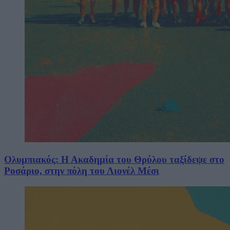
Ολυμπιακός: Η Ακαδημία του Θρύλου ταξίδεψε στο
Ροσάριο, στην πόλη του Λιονέλ Μέσι