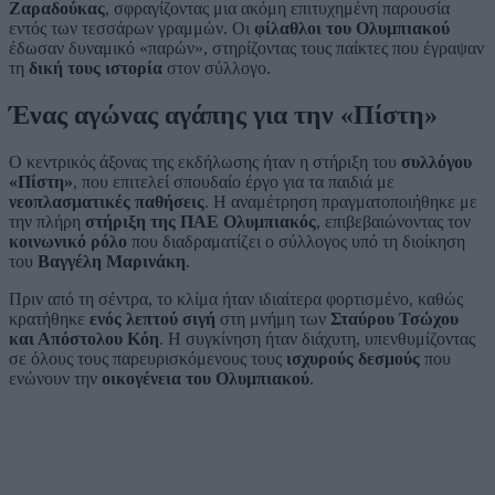
Ζαραδούκας
, σφραγίζοντας μια ακόμη επιτυχημένη παρουσία
εντός των τεσσάρων γραμμών. Οι
φίλαθλοι του Ολυμπιακού
έδωσαν δυναμικό «παρών», στηρίζοντας τους παίκτες που έγραψαν
τη
δική τους ιστορία
στον σύλλογο.
Ένας αγώνας αγάπης για την «Πίστη»
Ο κεντρικός άξονας της εκδήλωσης ήταν η στήριξη του
συλλόγου
«Πίστη»
, που επιτελεί σπουδαίο έργο για τα παιδιά με
νεοπλασματικές παθήσεις
. Η αναμέτρηση πραγματοποιήθηκε με
την πλήρη
στήριξη της ΠΑΕ Ολυμπιακός
, επιβεβαιώνοντας τον
κοινωνικό ρόλο
που διαδραματίζει ο σύλλογος υπό τη διοίκηση
του
Βαγγέλη Μαρινάκη
.
Πριν από τη σέντρα, το κλίμα ήταν ιδιαίτερα φορτισμένο, καθώς
κρατήθηκε
ενός λεπτού σιγή
στη μνήμη των
Σταύρου Τσώχου
και Απόστολου Κόη
. Η συγκίνηση ήταν διάχυτη, υπενθυμίζοντας
σε όλους τους παρευρισκόμενους τους
ισχυρούς δεσμούς
που
ενώνουν την
οικογένεια του Ολυμπιακού
.