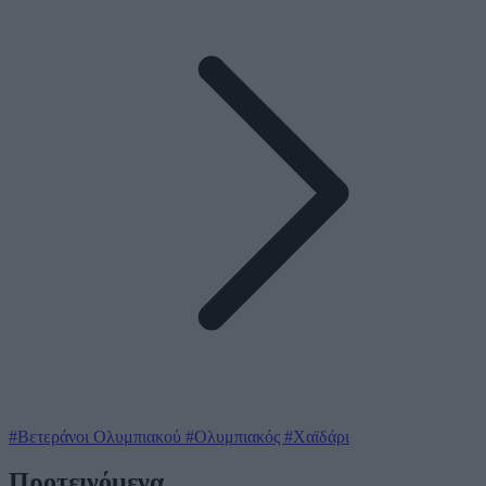
#Βετεράνοι Ολυμπιακού
#Ολυμπιακός
#Χαϊδάρι
Προτεινόμενα