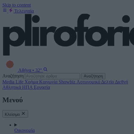
Skip to content
Τελευταία
Αθήνα
•
32°
Αναζήτηση
Αναζήτηση
Media
Life
Χρήμα
Κοινωνία
Showbiz
Αστυνομικό Δελτίο
Διεθνή
Αθλητικά
ΗΠΑ
Εργασία
Μενού
Κλείσιμο
Οικονομία