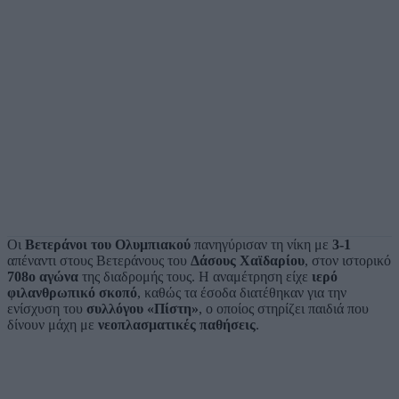
Οι
Βετεράνοι του Ολυμπιακού
πανηγύρισαν τη νίκη με
3-1
απέναντι στους Βετεράνους του
Δάσους Χαϊδαρίου
, στον ιστορικό
708ο αγώνα
της διαδρομής τους. Η αναμέτρηση είχε
ιερό
φιλανθρωπικό σκοπό
, καθώς τα έσοδα διατέθηκαν για την
ενίσχυση του
συλλόγου «Πίστη»
, ο οποίος στηρίζει παιδιά που
δίνουν μάχη με
νεοπλασματικές παθήσεις
.