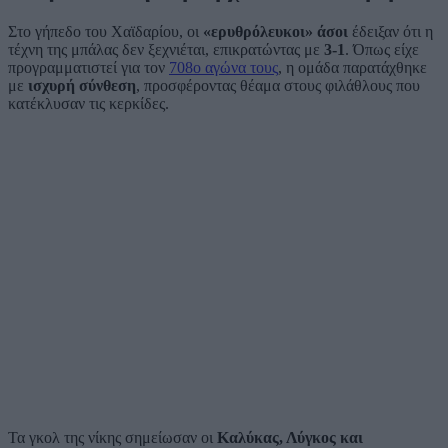
Στο γήπεδο του Χαϊδαρίου, οι
«ερυθρόλευκοι» άσοι
έδειξαν ότι η
τέχνη της μπάλας δεν ξεχνιέται, επικρατώντας με
3-1
. Όπως είχε
προγραμματιστεί για τον
708ο αγώνα τους
, η ομάδα παρατάχθηκε
με
ισχυρή σύνθεση
, προσφέροντας θέαμα στους φιλάθλους που
κατέκλυσαν τις κερκίδες.
Τα γκολ της νίκης σημείωσαν οι
Καλύκας, Λύγκος και