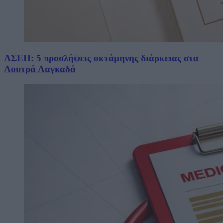
ΑΣΕΠ: 5 προσλήψεις οκτάμηνης διάρκειας στα
Λουτρά Λαγκαδά