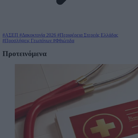
#ΑΣΕΠ
#Δακοκτονία 2026
#Περιφέρεια Στερεάς Ελλάδας
#Προσλήψεις Γεωπόνων
#Φθιώτιδα
Προτεινόμενα