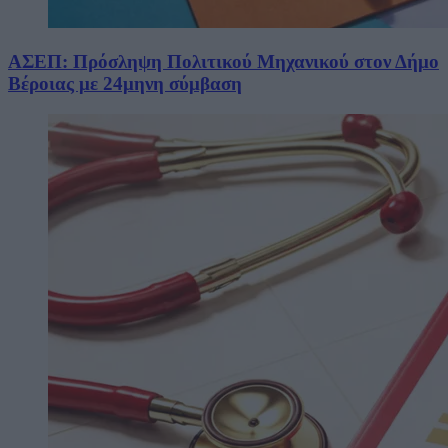
ΑΣΕΠ: Πρόσληψη Πολιτικού Μηχανικού στον Δήμο
Βέροιας με 24μηνη σύμβαση