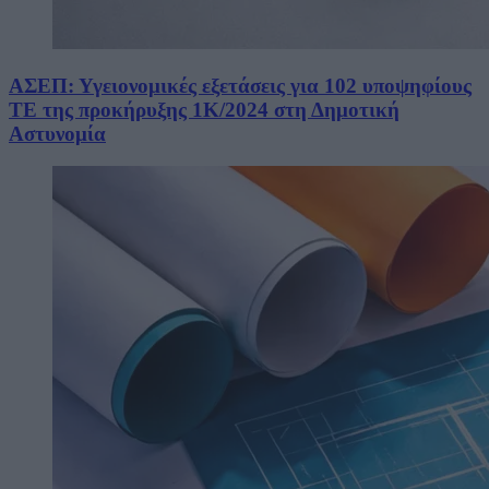
ΑΣΕΠ: Υγειονομικές εξετάσεις για 102 υποψηφίους
ΤΕ της προκήρυξης 1Κ/2024 στη Δημοτική
Αστυνομία