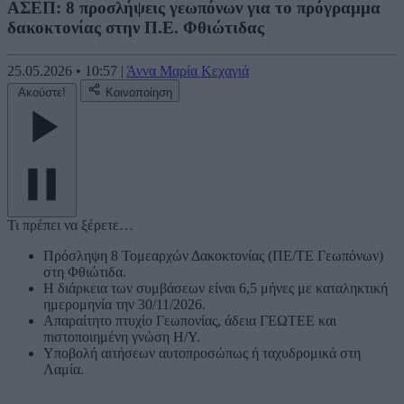
ΑΣΕΠ: 8 προσλήψεις γεωπόνων για το πρόγραμμα
δακοκτονίας στην Π.Ε. Φθιώτιδας
25.05.2026
•
10:57
|
Άννα Μαρία Κεχαγιά
Ακούστε!
Κοινοποίηση
Τι πρέπει να ξέρετε…
Πρόσληψη 8 Τομεαρχών Δακοκτονίας (ΠΕ/ΤΕ Γεωπόνων)
στη Φθιώτιδα.
Η διάρκεια των συμβάσεων είναι 6,5 μήνες με καταληκτική
ημερομηνία την 30/11/2026.
Απαραίτητο πτυχίο Γεωπονίας, άδεια ΓΕΩΤΕΕ και
πιστοποιημένη γνώση Η/Υ.
Υποβολή αιτήσεων αυτοπροσώπως ή ταχυδρομικά στη
Λαμία.