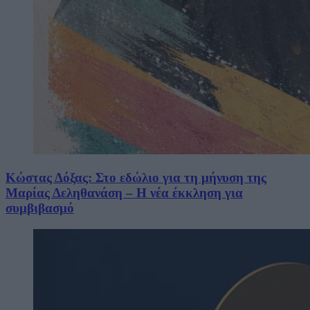
Κώστας Δόξας: Στο εδώλιο για τη μήνυση της
Μαρίας Δεληθανάση – Η νέα έκκληση για
συμβιβασμό