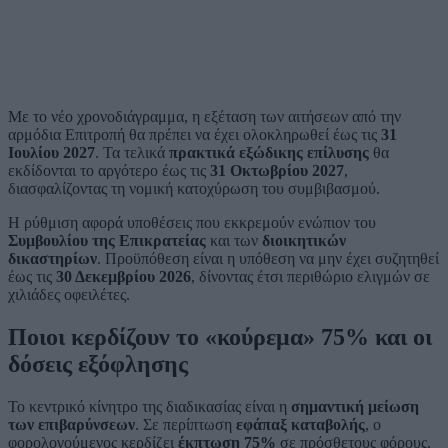
Με το νέο χρονοδιάγραμμα, η εξέταση των αιτήσεων από την
αρμόδια Επιτροπή θα πρέπει να έχει ολοκληρωθεί έως τις
31
Ιουλίου 2027
. Τα τελικά
πρακτικά εξώδικης επίλυσης
θα
εκδίδονται το αργότερο έως τις
31 Οκτωβρίου 2027
,
διασφαλίζοντας τη νομική κατοχύρωση του συμβιβασμού.
Η ρύθμιση αφορά υποθέσεις που εκκρεμούν ενώπιον του
Συμβουλίου της Επικρατείας
και των
διοικητικών
δικαστηρίων
. Προϋπόθεση είναι η υπόθεση να μην έχει συζητηθεί
έως τις
30 Δεκεμβρίου 2026
, δίνοντας έτσι περιθώριο ελιγμών σε
χιλιάδες οφειλέτες.
Ποιοι κερδίζουν το «κούρεμα» 75% και οι
δόσεις εξόφλησης
Το κεντρικό κίνητρο της διαδικασίας είναι η
σημαντική μείωση
των επιβαρύνσεων
. Σε περίπτωση
εφάπαξ καταβολής
, ο
φορολογούμενος κερδίζει
έκπτωση 75%
σε πρόσθετους φόρους,