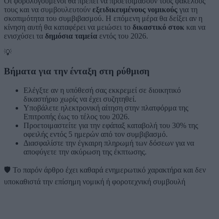
Οι φορολογούμενοι θα πρέπει να προετοιμάσουν τους φακέλους
τους και να συμβουλευτούν
εξειδικευμένους νομικούς
για τη
σκοπιμότητα του συμβιβασμού. Η επόμενη μέρα θα δείξει αν η
κίνηση αυτή θα καταφέρει να μειώσει το
δικαστικό στοκ
και να
ενισχύσει τα
δημόσια ταμεία
εντός του 2026.
💡
Βήματα για την ένταξη στη ρύθμιση
Ελέγξτε αν η υπόθεσή σας εκκρεμεί σε διοικητικό
δικαστήριο χωρίς να έχει συζητηθεί.
Υποβάλετε ηλεκτρονική αίτηση στην πλατφόρμα της
Επιτροπής έως το τέλος του 2026.
Προετοιμαστείτε για την εφάπαξ καταβολή του 30% της
οφειλής εντός 5 ημερών από τον συμβιβασμό.
Διασφαλίστε την έγκαιρη πληρωμή των δόσεων για να
αποφύγετε την ακύρωση της έκπτωσης.
🛡️
Το παρόν άρθρο έχει καθαρά ενημερωτικό χαρακτήρα και δεν
υποκαθιστά την επίσημη νομική ή φοροτεχνική συμβουλή