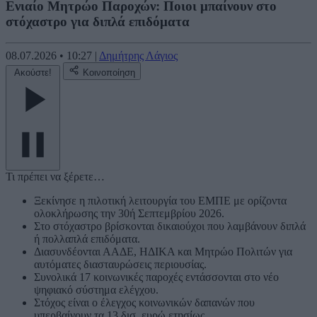
Ενιαίο Μητρώο Παροχών: Ποιοι μπαίνουν στο
στόχαστρο για διπλά επιδόματα
08.07.2026
•
10:27
|
Δημήτρης Λάγιος
Ακούστε!
Κοινοποίηση
Τι πρέπει να ξέρετε…
Ξεκίνησε η πιλοτική λειτουργία του ΕΜΠΕ με ορίζοντα
ολοκλήρωσης την 30ή Σεπτεμβρίου 2026.
Στο στόχαστρο βρίσκονται δικαιούχοι που λαμβάνουν διπλά
ή πολλαπλά επιδόματα.
Διασυνδέονται ΑΑΔΕ, ΗΔΙΚΑ και Μητρώο Πολιτών για
αυτόματες διασταυρώσεις περιουσίας.
Συνολικά 17 κοινωνικές παροχές εντάσσονται στο νέο
ψηφιακό σύστημα ελέγχου.
Στόχος είναι ο έλεγχος κοινωνικών δαπανών που
υπερβαίνουν τα 13 δισ. ευρώ ετησίως.