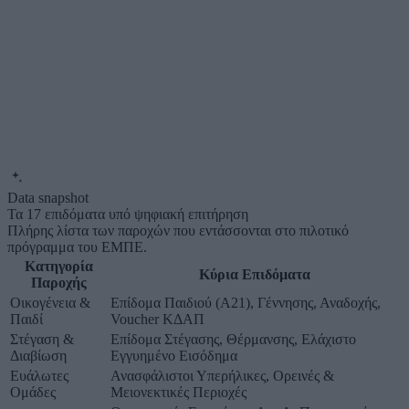
Data snapshot
Τα 17 επιδόματα υπό ψηφιακή επιτήρηση
Πλήρης λίστα των παροχών που εντάσσονται στο πιλοτικό
πρόγραμμα του ΕΜΠΕ.
Κατηγορία
Κύρια Επιδόματα
Παροχής
Οικογένεια &
Επίδομα Παιδιού (Α21), Γέννησης, Αναδοχής,
Παιδί
Voucher ΚΔΑΠ
Στέγαση &
Επίδομα Στέγασης, Θέρμανσης, Ελάχιστο
Διαβίωση
Εγγυημένο Εισόδημα
Ευάλωτες
Ανασφάλιστοι Υπερήλικες, Ορεινές &
Ομάδες
Μειονεκτικές Περιοχές