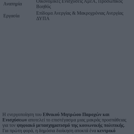
Οικονομικές Ενισχύσεις ΑμεΑ, Προσωπικός
Αναπηρία
Βοηθός
Επίδομα Ανεργίας & Μακροχρόνιας Ανεργίας
Εργασία
ΔΥΠΑ
Η ενεργοποίηση του
Εθνικού Μητρώου Παροχών και
Ενισχύσεων
αποτελεί το επιστέγασμα μιας μακράς προσπάθειας
για τον
ψηφιακό μετασχηματισμό της κοινωνικής πολιτικής
.
Για πρώτη φορά, η δημόσια διοίκηση αποκτά ένα
κεντρικό