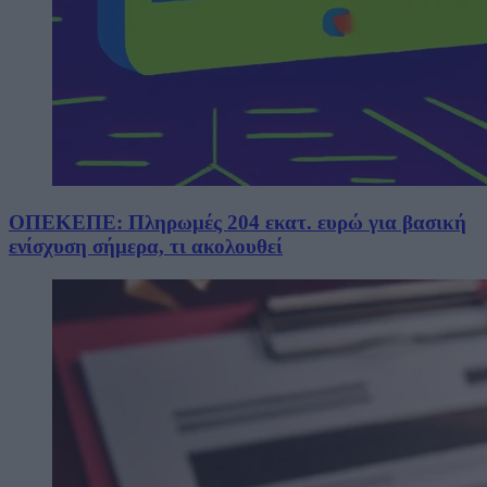
ΟΠΕΚΕΠΕ: Πληρωμές 204 εκατ. ευρώ για βασική
ενίσχυση σήμερα, τι ακολουθεί