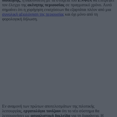
διοίκησης
, η διασύνδεση με τα στοιχεία του
ΕΝΦΙΑ
θα επιτρέψει
τον έλεγχο της
ακίνητης περιουσίας
σε πραγματικό χρόνο. Αυτό
σημαίνει ότι η χορήγηση ενισχύσεων θα εξαρτάται πλέον από μια
συνολική αξιολόγηση της περιουσίας
και όχι μόνο από τη
φορολογική δήλωση.
Εν αναμονή των πρώτων αποτελεσμάτων της πιλοτικής
λειτουργίας,
εργατολόγοι τονίζουν
ότι το νέο σύστημα θα
λειτουργήσει ως
ασφαλιστική δικλείδα
για τη διαφάνεια. Η