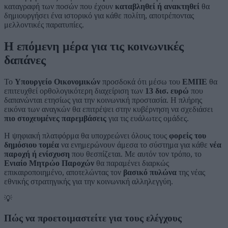
καταγραφή των ποσών που έχουν
καταβληθεί ή ανακτηθεί
θα
δημιουργήσει ένα ιστορικό για κάθε πολίτη, αποτρέποντας
μελλοντικές παρατυπίες.
Η επόμενη μέρα για τις κοινωνικές
δαπάνες
Το
Υπουργείο Οικονομικών
προσδοκά ότι μέσω του
ΕΜΠΕ
θα
επιτευχθεί ορθολογικότερη διαχείριση των
13 δισ. ευρώ
που
δαπανώνται ετησίως για την κοινωνική προστασία. Η πλήρης
εικόνα των αναγκών θα επιτρέψει στην κυβέρνηση να σχεδιάσει
πιο στοχευμένες παρεμβάσεις
για τις ευάλωτες ομάδες.
Η ψηφιακή πλατφόρμα θα υποχρεώνει όλους τους
φορείς του
δημόσιου τομέα
να ενημερώνουν άμεσα το σύστημα για κάθε
νέα
παροχή ή ενίσχυση
που θεσπίζεται. Με αυτόν τον τρόπο, το
Ενιαίο Μητρώο Παροχών
θα παραμένει διαρκώς
επικαιροποιημένο, αποτελώντας τον
βασικό πυλώνα
της νέας
εθνικής στρατηγικής για την κοινωνική αλληλεγγύη.
💡
Πώς να προετοιμαστείτε για τους ελέγχους