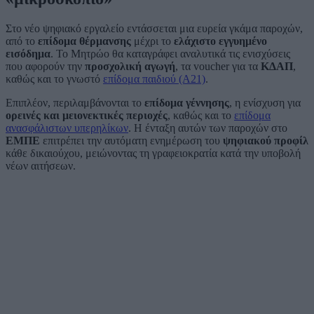
Στο νέο ψηφιακό εργαλείο εντάσσεται μια ευρεία γκάμα παροχών,
από το
επίδομα θέρμανσης
μέχρι το
ελάχιστο εγγυημένο
εισόδημα
. Το Μητρώο θα καταγράφει αναλυτικά τις ενισχύσεις
που αφορούν την
προσχολική αγωγή
, τα voucher για τα
ΚΔΑΠ
,
καθώς και το γνωστό
επίδομα παιδιού (Α21)
.
Επιπλέον, περιλαμβάνονται το
επίδομα γέννησης
, η ενίσχυση για
ορεινές και μειονεκτικές περιοχές
, καθώς και το
επίδομα
ανασφάλιστων υπερηλίκων
. Η ένταξη αυτών των παροχών στο
ΕΜΠΕ
επιτρέπει την αυτόματη ενημέρωση του
ψηφιακού προφίλ
κάθε δικαιούχου, μειώνοντας τη γραφειοκρατία κατά την υποβολή
νέων αιτήσεων.