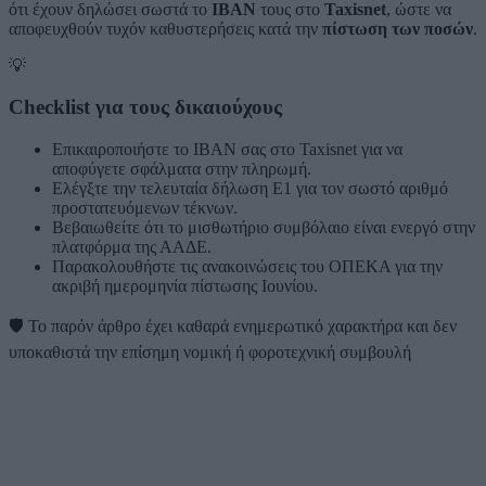
ότι έχουν δηλώσει σωστά το
IBAN
τους στο
Taxisnet
, ώστε να
αποφευχθούν τυχόν καθυστερήσεις κατά την
πίστωση των ποσών
.
💡
Checklist για τους δικαιούχους
Επικαιροποιήστε το IBAN σας στο Taxisnet για να
αποφύγετε σφάλματα στην πληρωμή.
Ελέγξτε την τελευταία δήλωση Ε1 για τον σωστό αριθμό
προστατευόμενων τέκνων.
Βεβαιωθείτε ότι το μισθωτήριο συμβόλαιο είναι ενεργό στην
πλατφόρμα της ΑΑΔΕ.
Παρακολουθήστε τις ανακοινώσεις του ΟΠΕΚΑ για την
ακριβή ημερομηνία πίστωσης Ιουνίου.
🛡️
Το παρόν άρθρο έχει καθαρά ενημερωτικό χαρακτήρα και δεν
υποκαθιστά την επίσημη νομική ή φοροτεχνική συμβουλή