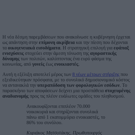
Η νέα δέσμη παρεμβάσεων που ανακοίνωσε η κυβέρνηση έρχεται
ως απάντηση στην
επίμονη ακρίβεια
και την πίεση που δέχονται
τα
οικογενειακά εισοδήματα
. Η στρατηγική επιλογή για
εφάπαξ
ενισχύσεις
στοχεύει στην άμεση τόνωση της
αγοραστικής
δύναμης
των πολιτών, καλύπτοντας ένα ευρύ φάσμα της
κοινωνίας, από
γονείς
έως
ενοικιαστές
.
Αυτή η εξέλιξη αποτελεί μέρος των
8 νέων μέτρων στήριξης
που
εξειδικεύτηκαν πρόσφατα, με το συνολικό δημοσιονομικό κόστος
να αντανακλά την
υπεραπόδοση των φορολογικών εσόδων
. Το
παρασκήνιο των αποφάσεων δείχνει μια προσπάθεια
στοχευμένης
αναδιανομής
προς τις πλέον ευάλωτες ομάδες του πληθυσμού.
Ανακουφίζονται επιπλέον 70.000
νοικοκυριά και στηρίζονται συνολικά
πάνω από 1 εκατομμύριο ενοικιαστές, το
86% του συνόλου.
Κυριάκος Μητσοτάκης, Πρωθυπουργός