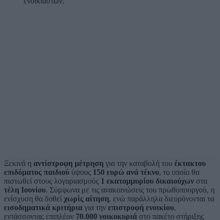
ενοικιαστών.
Ξεκινά η
αντίστροφη μέτρηση
για την καταβολή του
έκτακτου
επιδόματος παιδιού
ύψους
150 ευρώ ανά τέκνο
, το οποίο θα
πιστωθεί στους λογαριασμούς
1 εκατομμυρίου δικαιούχων
στα
τέλη Ιουνίου
. Σύμφωνα με τις ανακοινώσεις του πρωθυπουργού, η
ενίσχυση θα δοθεί
χωρίς αίτηση
, ενώ παράλληλα διευρύνονται τα
εισοδηματικά κριτήρια
για την
επιστροφή ενοικίου
,
εντάσσοντας επιπλέον
70.000 νοικοκυριά
στο πακέτο στήριξης