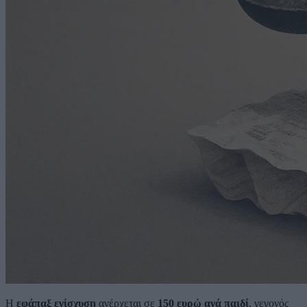
Η
εφάπαξ ενίσχυση
ανέρχεται σε
150 ευρώ ανά παιδί
, γεγονός