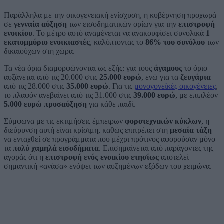
Παράλληλα με την οικογενειακή ενίσχυση, η κυβέρνηση προχωρά
σε
γενναία αύξηση
των εισοδηματικών ορίων για την
επιστροφή
ενοικίου
. Το μέτρο αυτό αναμένεται να ανακουφίσει συνολικά
1
εκατομμύριο ενοικιαστές
, καλύπτοντας το
86% του συνόλου
των
δικαιούχων στη χώρα.
Τα νέα όρια διαμορφώνονται ως εξής: για τους
άγαμους
το όριο
αυξάνεται από τις 20.000 στις
25.000 ευρώ
, ενώ για τα
ζευγάρια
από τις 28.000 στις
35.000 ευρώ
. Για τις
μονογονεϊκές οικογένειες
,
το πλαφόν ανεβαίνει από τις 31.000 στις
39.000 ευρώ
, με επιπλέον
5.000 ευρώ προσαύξηση
για κάθε παιδί.
Σύμφωνα με τις εκτιμήσεις έμπειρων
φοροτεχνικών κύκλων
, η
διεύρυνση αυτή είναι κρίσιμη, καθώς επιτρέπει στη
μεσαία τάξη
να ενταχθεί σε προγράμματα που μέχρι πρότινος αφορούσαν μόνο
τα
πολύ χαμηλά εισοδήματα
. Επισημαίνεται από παράγοντες της
αγοράς ότι η
επιστροφή ενός ενοικίου ετησίως
αποτελεί
σημαντική «ανάσα» ενόψει των αυξημένων εξόδων του χειμώνα.