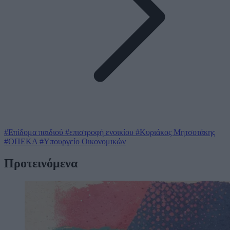
#Επίδομα παιδιού
#επιστροφή ενοικίου
#Κυριάκος Μητσοτάκης
#ΟΠΕΚΑ
#Υπουργείο Οικονομικών
Προτεινόμενα