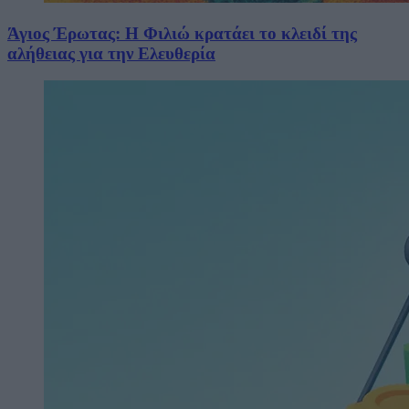
Άγιος Έρωτας: Η Φιλιώ κρατάει το κλειδί της
αλήθειας για την Ελευθερία