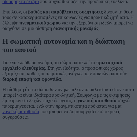
αδιάρρηκτο δεσμό
που συχνά θυσιάζει την προσωπική ευελιξία.
Επιπλέον, οι
βαθιές και απρόβλεπτες συζητήσεις
δίνουν τη θέση
τους σε κατακερματισμένες επικοινωνίες για πρακτικά ζητήματα. Η
έλλειψη
πνευματικού χώρου
για την εξερεύνηση ιδεών μπορεί να
οδηγήσει σε μια αίσθηση
διανοητικής μοναξιάς
.
Η σωματική αυτονομία και η διάσπαση
του εαυτού
Για ένα ελεύθερο πνεύμα, το σώμα αποτελεί το
πρωταρχικό
εργαλείο ελευθερίας
. Στη γονεϊκότητα, ο προσωπικός χώρος
εξατμίζεται, καθώς οι σωματικές ανάγκες των παιδιών απαιτούν
διαρκή επαφή και φροντίδα
.
Η αίσθηση ότι το σώμα δεν ανήκει πλέον αποκλειστικά στον εαυτό
μπορεί να είναι ιδιαίτερα προκλητική. Σύμφωνα με τις εκτιμήσεις
έμπειρων στελεχών ψυχικής υγείας, η
γονεϊκή αυτοθυσία
συχνά
παρερμηνεύεται, ενώ στην πραγματικότητα πρόκειται για μια
γονεϊκή αυτοθυσία
που μπορεί να δημιουργήσει εσωτερικές
συγκρούσεις.