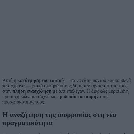
Αυτή η
κατάτμηση του εαυτού
— το να είσαι παντού και πουθενά
ταυτόχρονα — χτυπά σκληρά όσους δόμησαν την ταυτότητά τους
στην
πλήρη ενασχόληση
με ό,τι επέλεγαν. Η διαρκώς μερισμένη
προσοχή βιώνεται συχνά ως
προδοσία του πυρήνα
της
προσωπικότητάς τους.
Η αναζήτηση της ισορροπίας στη νέα
πραγματικότητα