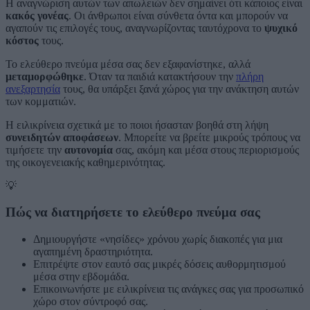
Η αναγνώριση αυτών των απωλειών δεν σημαίνει ότι κάποιος είναι
κακός γονέας
. Οι άνθρωποι είναι σύνθετα όντα και μπορούν να
αγαπούν τις επιλογές τους, αναγνωρίζοντας ταυτόχρονα το
ψυχικό
κόστος
τους.
Το ελεύθερο πνεύμα μέσα σας δεν εξαφανίστηκε, αλλά
μεταμορφώθηκε
. Όταν τα παιδιά κατακτήσουν την
πλήρη
ανεξαρτησία
τους, θα υπάρξει ξανά χώρος για την ανάκτηση αυτών
των κομματιών.
Η ειλικρίνεια σχετικά με το ποιοι ήσασταν βοηθά στη λήψη
συνειδητών αποφάσεων
. Μπορείτε να βρείτε μικρούς τρόπους να
τιμήσετε την
αυτονομία
σας, ακόμη και μέσα στους περιορισμούς
της οικογενειακής καθημερινότητας.
💡
Πώς να διατηρήσετε το ελεύθερο πνεύμα σας
Δημιουργήστε «νησίδες» χρόνου χωρίς διακοπές για μια
αγαπημένη δραστηριότητα.
Επιτρέψτε στον εαυτό σας μικρές δόσεις αυθορμητισμού
μέσα στην εβδομάδα.
Επικοινωνήστε με ειλικρίνεια τις ανάγκες σας για προσωπικό
χώρο στον σύντροφό σας.