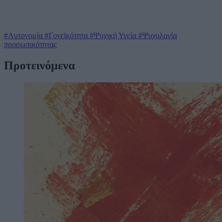
#Αυτονομία
#Γονεϊκότητα
#Ψυχική Υγεία
#Ψυχολογία
προσωπικότητας
Προτεινόμενα