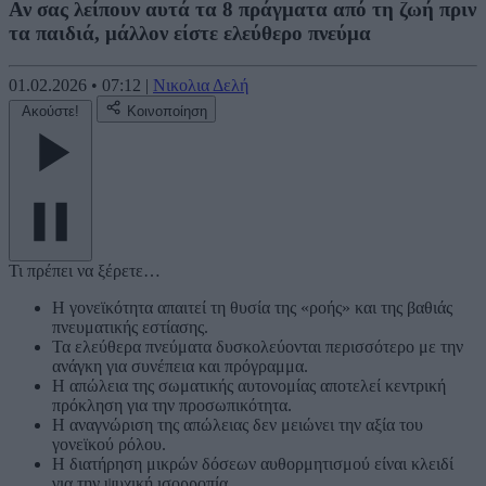
Αν σας λείπουν αυτά τα 8 πράγματα από τη ζωή πριν
τα παιδιά, μάλλον είστε ελεύθερο πνεύμα
01.02.2026
•
07:12
|
Νικολια Δελή
Ακούστε!
Κοινοποίηση
Τι πρέπει να ξέρετε…
Η γονεϊκότητα απαιτεί τη θυσία της «ροής» και της βαθιάς
πνευματικής εστίασης.
Τα ελεύθερα πνεύματα δυσκολεύονται περισσότερο με την
ανάγκη για συνέπεια και πρόγραμμα.
Η απώλεια της σωματικής αυτονομίας αποτελεί κεντρική
πρόκληση για την προσωπικότητα.
Η αναγνώριση της απώλειας δεν μειώνει την αξία του
γονεϊκού ρόλου.
Η διατήρηση μικρών δόσεων αυθορμητισμού είναι κλειδί
για την ψυχική ισορροπία.