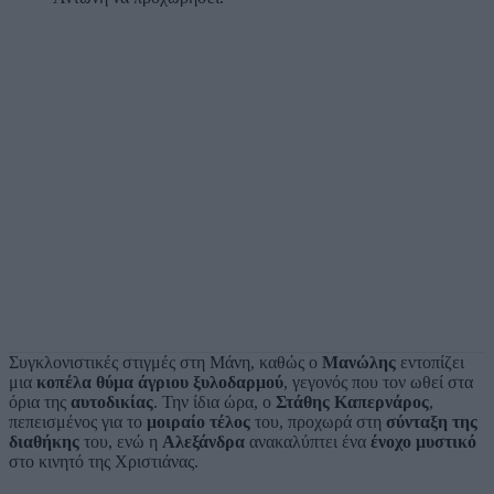
Συγκλονιστικές στιγμές στη Μάνη, καθώς ο
Μανώλης
εντοπίζει
μια
κοπέλα θύμα άγριου ξυλοδαρμού
, γεγονός που τον ωθεί στα
όρια της
αυτοδικίας
. Την ίδια ώρα, ο
Στάθης Καπερνάρος
,
πεπεισμένος για το
μοιραίο τέλος
του, προχωρά στη
σύνταξη της
διαθήκης
του, ενώ η
Αλεξάνδρα
ανακαλύπτει ένα
ένοχο μυστικό
στο κινητό της Χριστιάνας.