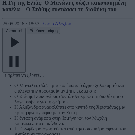
Η Γη της Ελιάς: Ο Μανώλης σώζει κακοποιημένη
κοπέλα – Ο Στάθης συντάσσει τη διαθήκη του
25.05.2026
•
18:57
|
Σοφία Αλεξίου
Ακούστε!
Κοινοποίηση
Τι πρέπει να ξέρετε…
Ο Μανώλης σώζει μια κοπέλα από άγριο ξυλοδαρμό και
επιλέγει την προστασία αντί της εκδίκησης.
Ο Στάθης Καπερνάρος συντάσσει κρυφά τη διαθήκη του
λόγω φόβων για τη ζωή του.
Η Αλεξάνδρα ανακαλύπτει στο κινητό της Χριστιάνας μια
κρυφή φωτογραφία με τον Σήφη.
Η ένταση ανάμεσα στην Ισμήνη και τον Μιχάλη
κλιμακώνεται επικίνδυνα.
Η Ερωφίλη απογοητεύεται από την οριστική απόφαση του
Αντώνη να προχωρήσει.