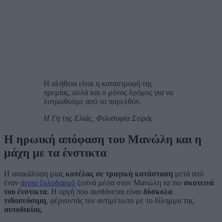
Η αλήθεια είναι η καταστροφή της
ηρεμίας, αλλά και ο μόνος δρόμος για να
λυτρωθούμε από το παρελθόν.
Η Γη της Ελιάς, Φιλοσοφία Σειράς
Η ηρωική απόφαση του Μανώλη και η
μάχη με τα ένστικτα
Η ανακάλυψη μιας
κοπέλας σε τραγική κατάσταση
μετά από
έναν
άγριο ξυλοδαρμό
ξυπνά μέσα στον Μανώλη τα πιο
σκοτεινά
του ένστικτα
. Η οργή που αισθάνεται είναι
δύσκολα
τιθασεύσιμη
, φέρνοντάς τον αντιμέτωπο με το δίλημμα της
αυτοδικίας
.