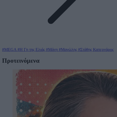
#MEGA
#Η Γη της Ελιάς
#Μάνη
#Μανώλης
#Στάθης Καπερνάρος
Προτεινόμενα