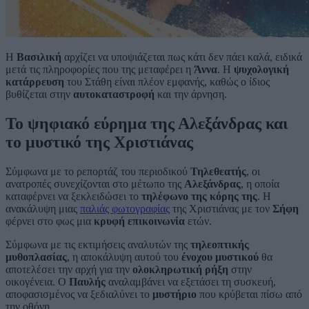
Η
Βασιλική
αρχίζει να υποψιάζεται πως κάτι δεν πάει καλά, ειδικά
μετά τις πληροφορίες που της μεταφέρει η
Άννα
. Η
ψυχολογική
κατάρρευση
του Στάθη είναι πλέον εμφανής, καθώς ο ίδιος
βυθίζεται στην
αυτοκαταστροφή
και την άρνηση.
Το ψηφιακό εύρημα της Αλεξάνδρας και
το μυστικό της Χριστιάνας
Σύμφωνα με το ρεπορτάζ του περιοδικού
Τηλεθεατής
, οι
ανατροπές συνεχίζονται στο μέτωπο της
Αλεξάνδρας
, η οποία
καταφέρνει να ξεκλειδώσει το
τηλέφωνο της κόρης της
. Η
ανακάλυψη μιας
παλιάς φωτογραφίας
της Χριστιάνας με τον
Σήφη
φέρνει στο φως μια
κρυφή επικοινωνία
ετών.
Σύμφωνα με τις εκτιμήσεις αναλυτών της
τηλεοπτικής
μυθοπλασίας
, η αποκάλυψη αυτού του
ένοχου μυστικού
θα
αποτελέσει την αρχή για την
ολοκληρωτική ρήξη
στην
οικογένεια. Ο
Παυλής
αναλαμβάνει να εξετάσει τη συσκευή,
αποφασισμένος να ξεδιαλύνει το
μυστήριο
που κρύβεται πίσω από
την οθόνη.