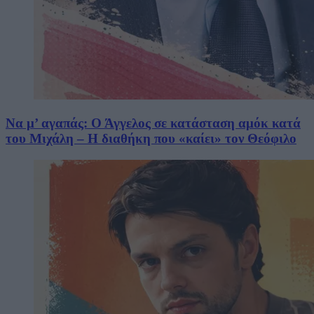
Να μ’ αγαπάς: Ο Άγγελος σε κατάσταση αμόκ κατά
του Μιχάλη – Η διαθήκη που «καίει» τον Θεόφιλο