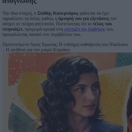
απόγνωσης
Την ίδια στιγμή, ο
Στάθης Καπερνάρος
φαίνεται να έχει
παραδώσει τα όπλα, καθώς η
άρνησή του για εξετάσεις
τον
οδηγεί σε πλήρη απελπισία. Πιστεύοντας ότι το
τέλος του
πλησιάζει
, προχωρά κρυφά στη
σύνταξη της διαθήκης
του,
προκαλώντας πανικό στο περιβάλλον του.
Προτεινόμενο
Άγιος Έρωτας: Η επίσημη καθαίρεση του Νικόλαου
– Η αλήθεια για τον μικρό Κυριάκο