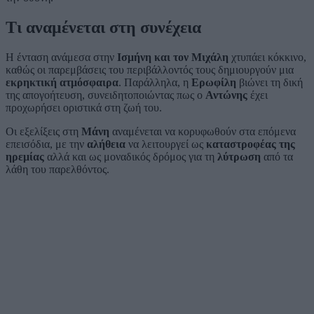
Τι αναμένεται στη συνέχεια
Η ένταση ανάμεσα στην
Ισμήνη και τον Μιχάλη
χτυπάει κόκκινο,
καθώς οι παρεμβάσεις του περιβάλλοντός τους δημιουργούν μια
εκρηκτική ατμόσφαιρα
. Παράλληλα, η
Ερωφίλη
βιώνει τη δική
της απογοήτευση, συνειδητοποιώντας πως ο
Αντώνης
έχει
προχωρήσει οριστικά στη ζωή του.
Οι εξελίξεις στη
Μάνη
αναμένεται να κορυφωθούν στα επόμενα
επεισόδια, με την
αλήθεια
να λειτουργεί ως
καταστροφέας της
ηρεμίας
αλλά και ως μοναδικός δρόμος για τη
λύτρωση
από τα
λάθη του παρελθόντος.