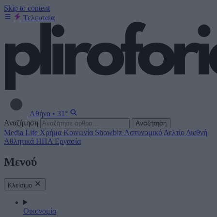
Skip to content
Τελευταία
Αθήνα
•
31°
Αναζήτηση
Αναζήτηση
Media
Life
Χρήμα
Κοινωνία
Showbiz
Αστυνομικό Δελτίο
Διεθνή
Αθλητικά
ΗΠΑ
Εργασία
Μενού
Κλείσιμο
Οικονομία