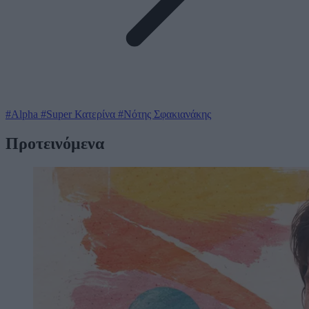
#Alpha
#Super Κατερίνα
#Νότης Σφακιανάκης
Προτεινόμενα