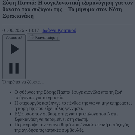
Σόφη Παππά: Η συγκλονιστική εξομολόγηση για τον
θάνατο του συζύγου της – Το μήνυμα στον Νότη
Σφακιανάκη
01.06.2026
•
13:17
|
Ιωάννα Κρητικού
Ακούστε!
Κοινοποίηση
Τι πρέπει να ξέρετε…
Ο σύζυγος της Σόφης Παππά έφυγε αιφνίδια από τη ζωή
φεύγοντας για το γραφείο.
Η στιχουργός κατέπνιγε το πένθος της για να μην επηρεαστεί
η κόρη της που είχε μόλις γεννήσει.
Εξέφρασε τον σεβασμό της για την επιλογή του Νότη
Σφακιανάκη να παραμείνει στη σιωπή.
Περιέγραψε τον έντονο θυμό που ένιωσε επειδή ο σύζυγός
της αγνόησε τις ιατρικές συμβουλές.