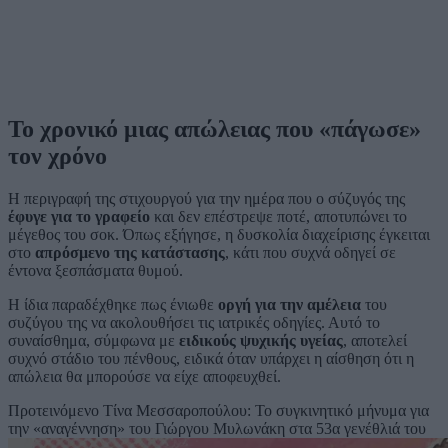
Το χρονικό μιας απώλειας που «πάγωσε»
τον χρόνο
Η περιγραφή της στιχουργού για την ημέρα που ο σύζυγός της
έφυγε για το γραφείο
και δεν επέστρεψε ποτέ, αποτυπώνει το
μέγεθος του σοκ. Όπως εξήγησε, η δυσκολία διαχείρισης έγκειται
στο
απρόσμενο της κατάστασης
, κάτι που συχνά οδηγεί σε
έντονα ξεσπάσματα θυμού.
Η ίδια παραδέχθηκε πως ένιωθε
οργή για την αμέλεια
του
συζύγου της να ακολουθήσει τις ιατρικές οδηγίες. Αυτό το
συναίσθημα, σύμφωνα με
ειδικούς ψυχικής υγείας
, αποτελεί
συχνό στάδιο του πένθους, ειδικά όταν υπάρχει η αίσθηση ότι η
απώλεια θα μπορούσε να είχε αποφευχθεί.
Προτεινόμενο
Τίνα Μεσσαροπούλου: Το συγκινητικό μήνυμα για
την «αναγέννηση» του Γιώργου Μυλωνάκη στα 53α γενέθλιά του