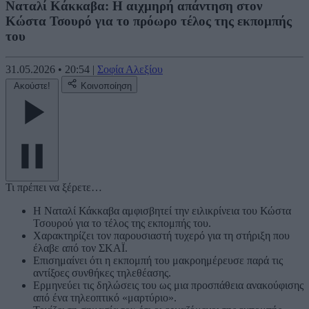
Ναταλί Κάκκαβα: Η αιχμηρή απάντηση στον
Κώστα Τσουρό για το πρόωρο τέλος της εκπομπής
του
31.05.2026
•
20:54
|
Σοφία Αλεξίου
Ακούστε!
Κοινοποίηση
Τι πρέπει να ξέρετε…
Η Ναταλί Κάκκαβα αμφισβητεί την ειλικρίνεια του Κώστα
Τσουρού για το τέλος της εκπομπής του.
Χαρακτηρίζει τον παρουσιαστή τυχερό για τη στήριξη που
έλαβε από τον ΣΚΑΪ.
Επισημαίνει ότι η εκπομπή του μακροημέρευσε παρά τις
αντίξοες συνθήκες τηλεθέασης.
Ερμηνεύει τις δηλώσεις του ως μια προσπάθεια ανακούφισης
από ένα τηλεοπτικό «μαρτύριο».