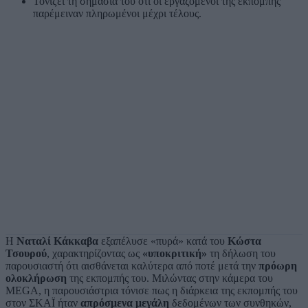
Τονίζει τη σημασία του ότι οι εργαζόμενοι της εκπομπής
παρέμειναν πληρωμένοι μέχρι τέλους.
Η
Ναταλί Κάκκαβα
εξαπέλυσε «πυρά» κατά του
Κώστα
Τσουρού
, χαρακτηρίζοντας ως
«υποκριτική»
τη δήλωση του
παρουσιαστή ότι αισθάνεται καλύτερα από ποτέ μετά την
πρόωρη
ολοκλήρωση
της εκπομπής του. Μιλώντας στην κάμερα του
MEGA, η παρουσιάστρια τόνισε πως η διάρκεια της εκπομπής του
στον ΣΚΑΪ ήταν
απρόσμενα μεγάλη
δεδομένων των συνθηκών,