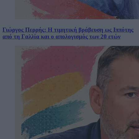
Γιώργος Περρής: Η τιμητική βράβευση ως Ιππότης
από τη Γαλλία και ο απολογισμός των 20 ετών