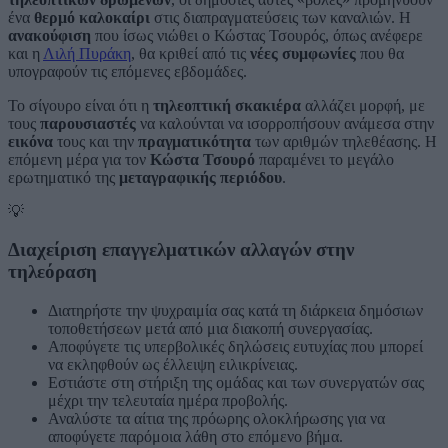
ένα
θερμό καλοκαίρι
στις διαπραγματεύσεις των καναλιών. Η
ανακούφιση
που ίσως νιώθει ο Κώστας Τσουρός, όπως ανέφερε
και η
Λιλή Πυράκη
, θα κριθεί από τις
νέες συμφωνίες
που θα
υπογραφούν τις επόμενες εβδομάδες.
Το σίγουρο είναι ότι η
τηλεοπτική σκακιέρα
αλλάζει μορφή, με
τους
παρουσιαστές
να καλούνται να ισορροπήσουν ανάμεσα στην
εικόνα
τους και την
πραγματικότητα
των αριθμών τηλεθέασης. Η
επόμενη μέρα για τον
Κώστα Τσουρό
παραμένει το μεγάλο
ερωτηματικό της
μεταγραφικής περιόδου
.
💡
Διαχείριση επαγγελματικών αλλαγών στην
τηλεόραση
Διατηρήστε την ψυχραιμία σας κατά τη διάρκεια δημόσιων
τοποθετήσεων μετά από μια διακοπή συνεργασίας.
Αποφύγετε τις υπερβολικές δηλώσεις ευτυχίας που μπορεί
να εκληφθούν ως έλλειψη ειλικρίνειας.
Εστιάστε στη στήριξη της ομάδας και των συνεργατών σας
μέχρι την τελευταία ημέρα προβολής.
Αναλύστε τα αίτια της πρόωρης ολοκλήρωσης για να
αποφύγετε παρόμοια λάθη στο επόμενο βήμα.