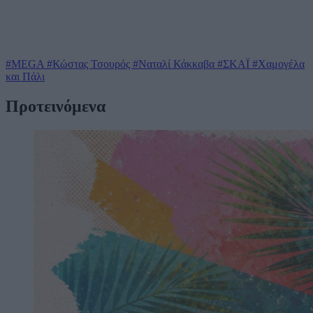
#MEGA
#Κώστας Τσουρός
#Ναταλί Κάκκαβα
#ΣΚΑΪ
#Χαμογέλα
και Πάλι
Προτεινόμενα