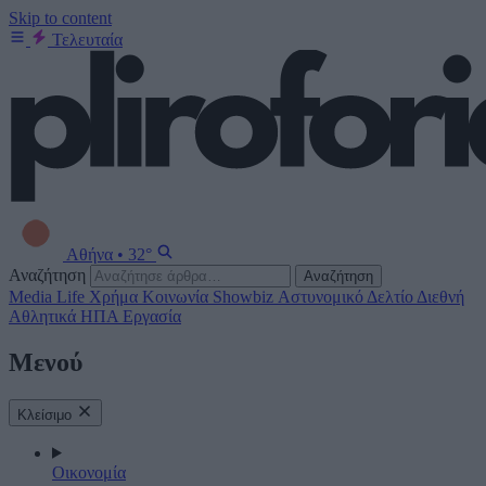
Skip to content
Τελευταία
Αθήνα
•
32°
Αναζήτηση
Αναζήτηση
Media
Life
Χρήμα
Κοινωνία
Showbiz
Αστυνομικό Δελτίο
Διεθνή
Αθλητικά
ΗΠΑ
Εργασία
Μενού
Κλείσιμο
Οικονομία