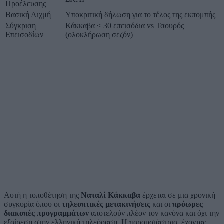
Προέλευσης
Βασική Αιχμή
Υποκριτική δήλωση για το τέλος της εκπομπής
Σύγκριση
Κάκκαβα < 30 επεισόδια vs Τσουρός
Επεισοδίων
(ολοκλήρωση σεζόν)
Αυτή η τοποθέτηση της
Ναταλί Κάκκαβα
έρχεται σε μια χρονική
συγκυρία όπου οι
τηλεοπτικές μετακινήσεις
και οι
πρόωρες
διακοπές προγραμμάτων
αποτελούν πλέον τον κανόνα και όχι την
εξαίρεση στην ελληνική τηλεόραση. Η παρουσιάστρια, έχοντας