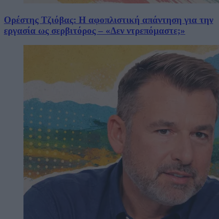
Ορέστης Τζιόβας: Η αφοπλιστική απάντηση για την
εργασία ως σερβιτόρος – «Δεν ντρεπόμαστε;»