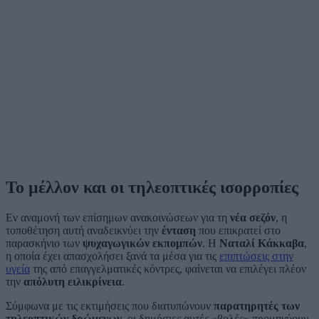
Το μέλλον και οι τηλεοπτικές ισορροπίες
Εν αναμονή των επίσημων ανακοινώσεων για τη
νέα σεζόν
, η
τοποθέτηση αυτή αναδεικνύει την
ένταση
που επικρατεί στο
παρασκήνιο των
ψυχαγωγικών εκπομπών
. Η
Ναταλί Κάκκαβα
,
η οποία έχει απασχολήσει ξανά τα μέσα για τις
επιπτώσεις στην
υγεία
της από επαγγελματικές κόντρες, φαίνεται να επιλέγει πλέον
την
απόλυτη ειλικρίνεια
.
Σύμφωνα με τις εκτιμήσεις που διατυπώνουν
παρατηρητές των
τηλεοπτικών δρώμενων
, οι δημόσιες αυτές «βολές» προμηνύουν