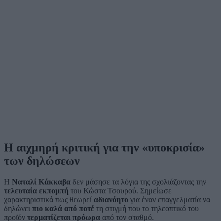
Η αιχμηρή κριτική για την «υποκρισία»
των δηλώσεων
Η
Ναταλί Κάκκαβα
δεν μάσησε τα λόγια της σχολιάζοντας την
τελευταία εκπομπή
του Κώστα Τσουρού. Σημείωσε
χαρακτηριστικά πως θεωρεί
αδιανόητο
για έναν επαγγελματία να
δηλώνει
πιο καλά από ποτέ
τη στιγμή που το τηλεοπτικό του
προϊόν
τερματίζεται πρόωρα
από τον σταθμό.