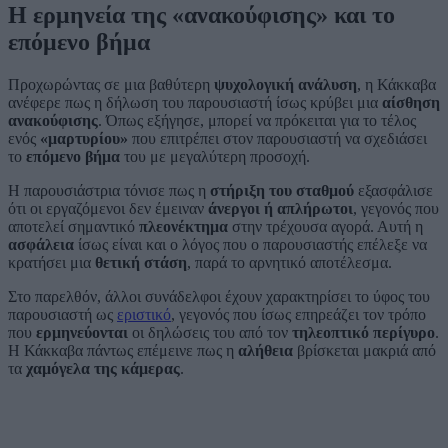
Η ερμηνεία της «ανακούφισης» και το
επόμενο βήμα
Προχωρώντας σε μια βαθύτερη
ψυχολογική ανάλυση
, η Κάκκαβα
ανέφερε πως η δήλωση του παρουσιαστή ίσως κρύβει μια
αίσθηση
ανακούφισης
. Όπως εξήγησε, μπορεί να πρόκειται για το τέλος
ενός
«μαρτυρίου»
που επιτρέπει στον παρουσιαστή να σχεδιάσει
το
επόμενο βήμα
του με μεγαλύτερη προσοχή.
Η παρουσιάστρια τόνισε πως η
στήριξη του σταθμού
εξασφάλισε
ότι οι εργαζόμενοι δεν έμειναν
άνεργοι ή απλήρωτοι
, γεγονός που
αποτελεί σημαντικό
πλεονέκτημα
στην τρέχουσα αγορά. Αυτή η
ασφάλεια
ίσως είναι και ο λόγος που ο παρουσιαστής επέλεξε να
κρατήσει μια
θετική στάση
, παρά το αρνητικό αποτέλεσμα.
Στο παρελθόν, άλλοι συνάδελφοι έχουν χαρακτηρίσει το ύφος του
παρουσιαστή ως
εριστικό
, γεγονός που ίσως επηρεάζει τον τρόπο
που
ερμηνεύονται
οι δηλώσεις του από τον
τηλεοπτικό περίγυρο
.
Η Κάκκαβα πάντως επέμεινε πως η
αλήθεια
βρίσκεται μακριά από
τα
χαμόγελα της κάμερας
.