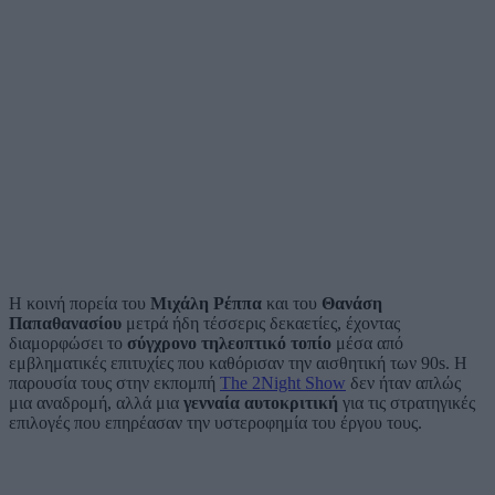
Η κοινή πορεία του
Μιχάλη Ρέππα
και του
Θανάση
Παπαθανασίου
μετρά ήδη τέσσερις δεκαετίες, έχοντας
διαμορφώσει το
σύγχρονο τηλεοπτικό τοπίο
μέσα από
εμβληματικές επιτυχίες που καθόρισαν την αισθητική των 90s. Η
παρουσία τους στην εκπομπή
The 2Night Show
δεν ήταν απλώς
μια αναδρομή, αλλά μια
γενναία αυτοκριτική
για τις στρατηγικές
επιλογές που επηρέασαν την υστεροφημία του έργου τους.