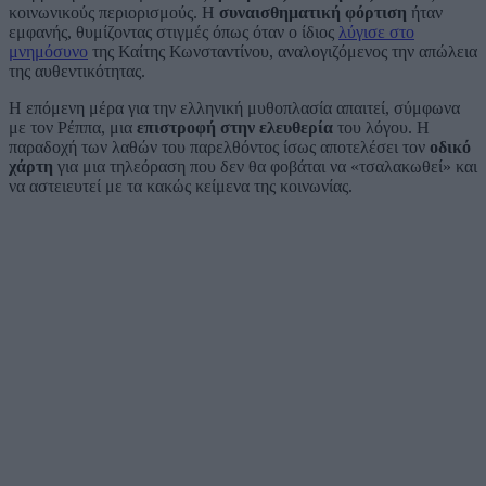
κοινωνικούς περιορισμούς. Η
συναισθηματική φόρτιση
ήταν
εμφανής, θυμίζοντας στιγμές όπως όταν ο ίδιος
λύγισε στο
μνημόσυνο
της Καίτης Κωνσταντίνου, αναλογιζόμενος την απώλεια
της αυθεντικότητας.
Η επόμενη μέρα για την ελληνική μυθοπλασία απαιτεί, σύμφωνα
με τον Ρέππα, μια
επιστροφή στην ελευθερία
του λόγου. Η
παραδοχή των λαθών του παρελθόντος ίσως αποτελέσει τον
οδικό
χάρτη
για μια τηλεόραση που δεν θα φοβάται να «τσαλακωθεί» και
να αστειευτεί με τα κακώς κείμενα της κοινωνίας.