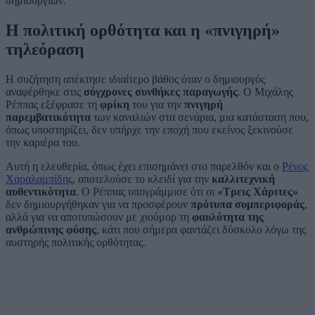
δημιουργιών.
Η πολιτική ορθότητα και η «πνιγηρή»
τηλεόραση
Η συζήτηση απέκτησε ιδιαίτερο βάθος όταν ο δημιουργός
αναφέρθηκε στις
σύγχρονες συνθήκες παραγωγής
. Ο Μιχάλης
Ρέππας εξέφρασε τη
φρίκη
του για την
πνιγηρή
παρεμβατικότητα
των καναλιών στα σενάρια, μια κατάσταση που,
όπως υποστηρίζει, δεν υπήρχε την εποχή που εκείνος ξεκινούσε
την καριέρα του.
Αυτή η ελευθερία, όπως έχει επισημάνει στο παρελθόν και ο
Ρένος
Χαραλαμπίδης
, αποτελούσε το κλειδί για την
καλλιτεχνική
αυθεντικότητα
. Ο Ρέππας υπογράμμισε ότι οι
«Τρεις Χάριτες»
δεν δημιουργήθηκαν για να προσφέρουν
πρότυπα συμπεριφοράς
,
αλλά για να αποτυπώσουν με χιούμορ τη
φαυλότητα της
ανθρώπινης φύσης
, κάτι που σήμερα φαντάζει δύσκολο λόγω της
αυστηρής πολιτικής ορθότητας.