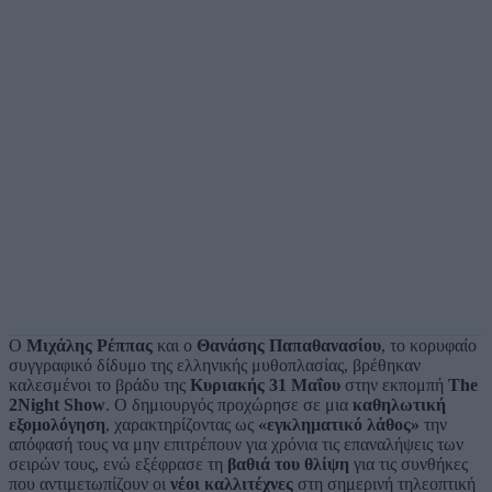
Ο
Μιχάλης Ρέππας
και ο
Θανάσης Παπαθανασίου
, το κορυφαίο
συγγραφικό δίδυμο της ελληνικής μυθοπλασίας, βρέθηκαν
καλεσμένοι το βράδυ της
Κυριακής 31 Μαΐου
στην εκπομπή
The
2Night Show
. Ο δημιουργός προχώρησε σε μια
καθηλωτική
εξομολόγηση
, χαρακτηρίζοντας ως
«εγκληματικό λάθος»
την
απόφασή τους να μην επιτρέπουν για χρόνια τις επαναλήψεις των
σειρών τους, ενώ εξέφρασε τη
βαθιά του θλίψη
για τις συνθήκες
που αντιμετωπίζουν οι
νέοι καλλιτέχνες
στη σημερινή τηλεοπτική