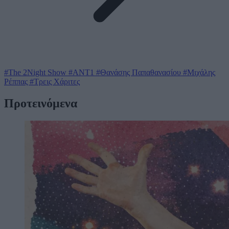
#The 2Night Show
#ΑΝΤ1
#Θανάσης Παπαθανασίου
#Μιχάλης
Ρέππας
#Τρεις Χάριτες
Προτεινόμενα