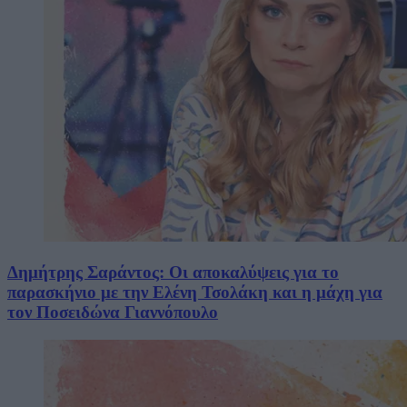
Δημήτρης Σαράντος: Οι αποκαλύψεις για το
παρασκήνιο με την Ελένη Τσολάκη και η μάχη για
τον Ποσειδώνα Γιαννόπουλο