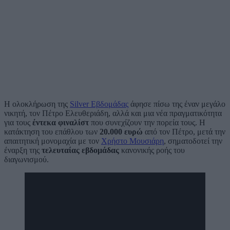
Η ολοκλήρωση της
Silver Εβδομάδας
άφησε πίσω της έναν μεγάλο
νικητή, τον Πέτρο Ελευθεριάδη, αλλά και μια νέα πραγματικότητα
για τους
έντεκα φιναλίστ
που συνεχίζουν την πορεία τους. Η
κατάκτηση του επάθλου των
20.000 ευρώ
από τον Πέτρο, μετά την
απαιτητική μονομαχία με τον
Χρήστο Μουσιάρη
, σηματοδοτεί την
έναρξη της
τελευταίας εβδομάδας
κανονικής ροής του
διαγωνισμού.