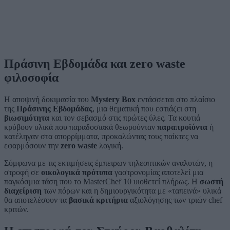
Πράσινη Εβδομάδα και zero waste
φιλοσοφία
Η αποψινή δοκιμασία του
Mystery Box
εντάσσεται στο πλαίσιο
της
Πράσινης Εβδομάδας
, μια θεματική που εστιάζει στη
βιωσιμότητα
και τον σεβασμό στις πρώτες ύλες. Τα κουτιά
κρύβουν υλικά που παραδοσιακά θεωρούνταν
παραπροϊόντα
ή
κατέληγαν στα απορρίμματα, προκαλώντας τους παίκτες να
εφαρμόσουν την
zero waste
λογική.
Σύμφωνα με τις εκτιμήσεις έμπειρων τηλεοπτικών αναλυτών, η
στροφή σε
οικολογικά πρότυπα
γαστρονομίας αποτελεί μια
παγκόσμια τάση που το MasterChef 10 υιοθετεί πλήρως. Η
σωστή
διαχείριση
των πόρων και η δημιουργικότητα με «ταπεινά» υλικά
θα αποτελέσουν τα
βασικά κριτήρια
αξιολόγησης των τριών chef
κριτών.