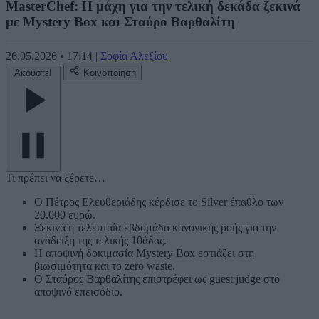
MasterChef: Η μάχη για την τελική δεκάδα ξεκινά
με Mystery Box και Σταύρο Βαρθαλίτη
26.05.2026
•
17:14
|
Σοφία Αλεξίου
Ακούστε!
Κοινοποίηση
Τι πρέπει να ξέρετε…
Ο Πέτρος Ελευθεριάδης κέρδισε το Silver έπαθλο των
20.000 ευρώ.
Ξεκινά η τελευταία εβδομάδα κανονικής ροής για την
ανάδειξη της τελικής 10άδας.
Η αποψινή δοκιμασία Mystery Box εστιάζει στη
βιωσιμότητα και το zero waste.
Ο Σταύρος Βαρθαλίτης επιστρέφει ως guest judge στο
αποψινό επεισόδιο.