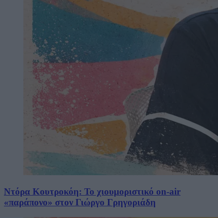
Ντόρα Κουτροκόη: Το χιουμοριστικό on-air
«παράπονο» στον Γιώργο Γρηγοριάδη