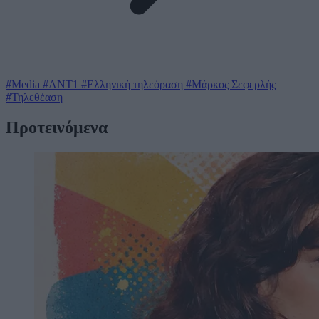
#Media
#ΑΝΤ1
#Ελληνική τηλεόραση
#Μάρκος Σεφερλής
#Τηλεθέαση
Προτεινόμενα