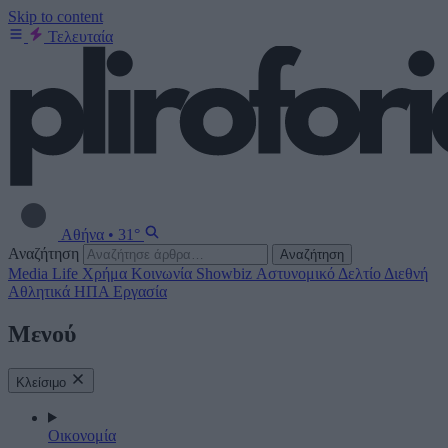
Skip to content
Τελευταία
Αθήνα
•
31°
Αναζήτηση
Αναζήτηση
Media
Life
Χρήμα
Κοινωνία
Showbiz
Αστυνομικό Δελτίο
Διεθνή
Αθλητικά
ΗΠΑ
Εργασία
Μενού
Κλείσιμο
Οικονομία