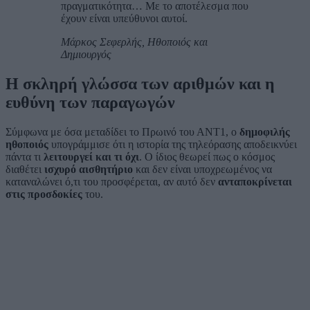
πραγματικότητα… Με το αποτέλεσμα που
έχουν είναι υπεύθυνοι αυτοί.
Μάρκος Σεφερλής, Ηθοποιός και
Δημιουργός
Η σκληρή γλώσσα των αριθμών και η
ευθύνη των παραγωγών
Σύμφωνα με όσα μεταδίδει το Πρωινό του ΑΝΤ1, ο
δημοφιλής
ηθοποιός
υπογράμμισε ότι η ιστορία της τηλεόρασης αποδεικνύει
πάντα τι
λειτουργεί και τι όχι
. Ο ίδιος θεωρεί πως ο κόσμος
διαθέτει
ισχυρό αισθητήριο
και δεν είναι υποχρεωμένος να
καταναλώνει ό,τι του προσφέρεται, αν αυτό δεν
ανταποκρίνεται
στις προσδοκίες
του.