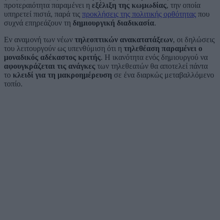
προτεραιότητα παραμένει η
εξέλιξη της κωμωδίας
, την οποία
υπηρετεί πιστά, παρά τις
προκλήσεις της πολιτικής ορθότητας
που
συχνά επηρεάζουν τη
δημιουργική διαδικασία
.
Εν αναμονή των νέων
τηλεοπτικών ανακατατάξεων
, οι δηλώσεις
του λειτουργούν ως υπενθύμιση ότι η
τηλεθέαση παραμένει ο
μοναδικός αδέκαστος κριτής
. Η ικανότητα ενός δημιουργού να
αφουγκράζεται τις ανάγκες
των τηλεθεατών θα αποτελεί πάντα
το
κλειδί για τη μακροημέρευση
σε ένα διαρκώς μεταβαλλόμενο
τοπίο.