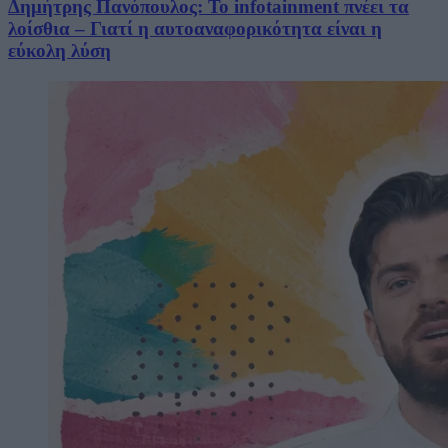
Δημήτρης Πανόπουλος: Το infotainment πνέει τα
λοίσθια – Γιατί η αυτοαναφορικότητα είναι η
εύκολη λύση