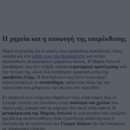
Η χημεία και η αποφυγή της υπερέκθεσης
Παρά το γεγονός ότι οι κοινές τους εμφανίσεις πυκνώνουν, όπως
συνέβη και στο
ταξίδι τους στη Βουδαπέστη
, και οι δύο
προσπαθούν να κρατήσουν χαμηλούς τόνους. Η Μαρία Αντωνά
ξεκαθάρισε πως δεν υπήρξε κάποια
στρατηγική προσέγγισης
από
την πλευρά της, αλλά όλα συνέβησαν οργανικά μέσω της
αμοιβαίας έλξης
. Η ίδια δηλώνει πως πλέον λειτουργεί
αποκλειστικά με το
συναίσθημα
, αφήνοντας πίσω της την
τοξικότητα που μπορεί να είχε βιώσει στο παρελθόν.
Εν αναμονή των επόμενων βημάτων τους, είναι σαφές πως το
ζευγάρι επιλέγει να επενδύσει στην
ποιότητα του χρόνου
που
περνά μαζί, μακριά από τις κάμερες όσο αυτό είναι εφικτό. Η
μεταμόρφωση της Μαρίας Αντωνά
σε μια γυναίκα που εκπέμπει
ηρεμία και αυτοπεποίθηση είναι η καλύτερη απόδειξη πως η
επιλογή της να εμπιστευτεί τον
Γιώργο Λιάγκα
την έχει δικαιώσει
σε προσωπικό επίπεδο.