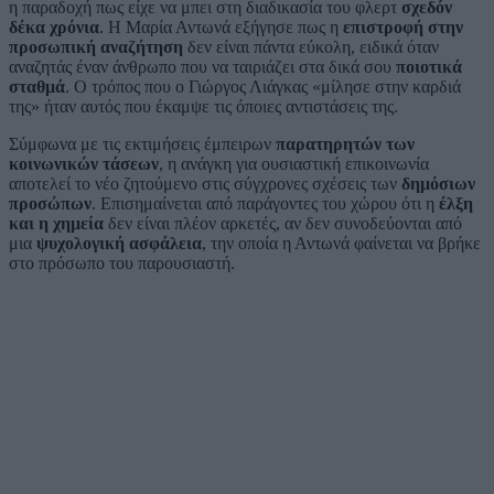
η παραδοχή πως είχε να μπει στη διαδικασία του φλερτ
σχεδόν
δέκα χρόνια
. Η Μαρία Αντωνά εξήγησε πως η
επιστροφή στην
προσωπική αναζήτηση
δεν είναι πάντα εύκολη, ειδικά όταν
αναζητάς έναν άνθρωπο που να ταιριάζει στα δικά σου
ποιοτικά
σταθμά
. Ο τρόπος που ο Γιώργος Λιάγκας «μίλησε στην καρδιά
της» ήταν αυτός που έκαμψε τις όποιες αντιστάσεις της.
Σύμφωνα με τις εκτιμήσεις έμπειρων
παρατηρητών των
κοινωνικών τάσεων
, η ανάγκη για ουσιαστική επικοινωνία
αποτελεί το νέο ζητούμενο στις σύγχρονες σχέσεις των
δημόσιων
προσώπων
. Επισημαίνεται από παράγοντες του χώρου ότι η
έλξη
και η χημεία
δεν είναι πλέον αρκετές, αν δεν συνοδεύονται από
μια
ψυχολογική ασφάλεια
, την οποία η Αντωνά φαίνεται να βρήκε
στο πρόσωπο του παρουσιαστή.