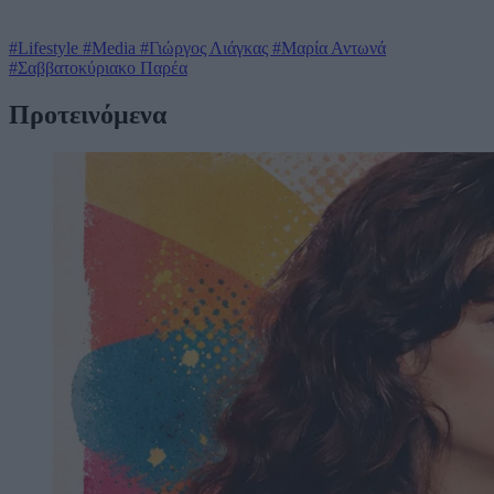
#Lifestyle
#Media
#Γιώργος Λιάγκας
#Μαρία Αντωνά
#Σαββατοκύριακο Παρέα
Προτεινόμενα