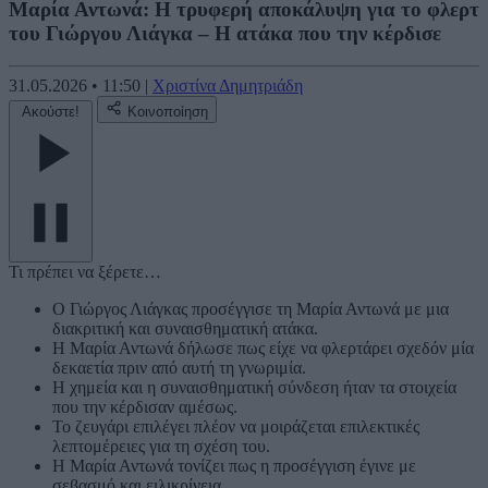
Μαρία Αντωνά: Η τρυφερή αποκάλυψη για το φλερτ
του Γιώργου Λιάγκα – Η ατάκα που την κέρδισε
31.05.2026
•
11:50
|
Χριστίνα Δημητριάδη
Ακούστε!
Κοινοποίηση
Τι πρέπει να ξέρετε…
Ο Γιώργος Λιάγκας προσέγγισε τη Μαρία Αντωνά με μια
διακριτική και συναισθηματική ατάκα.
Η Μαρία Αντωνά δήλωσε πως είχε να φλερτάρει σχεδόν μία
δεκαετία πριν από αυτή τη γνωριμία.
Η χημεία και η συναισθηματική σύνδεση ήταν τα στοιχεία
που την κέρδισαν αμέσως.
Το ζευγάρι επιλέγει πλέον να μοιράζεται επιλεκτικές
λεπτομέρειες για τη σχέση του.
Η Μαρία Αντωνά τονίζει πως η προσέγγιση έγινε με
σεβασμό και ειλικρίνεια.