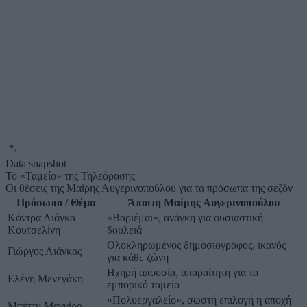
Data snapshot
Το «Ταμείο» της Τηλεόρασης
Οι θέσεις της Μαίρης Αυγερινοπούλου για τα πρόσωπα της σεζόν
Πρόσωπο / Θέμα
Άποψη Μαίρης Αυγερινοπούλου
Κόντρα Λιάγκα –
«Βαριέμαι», ανάγκη για ουσιαστική
Κουτσελίνη
δουλειά
Ολοκληρωμένος δημοσιογράφος, ικανός
Γιώργος Λιάγκας
για κάθε ζώνη
Ηχηρή απουσία, απαραίτητη για το
Ελένη Μενεγάκη
εμπορικό ταμείο
«Πολυεργαλείο», σωστή επιλογή η αποχή
Μπέττυ Μαγγίρα