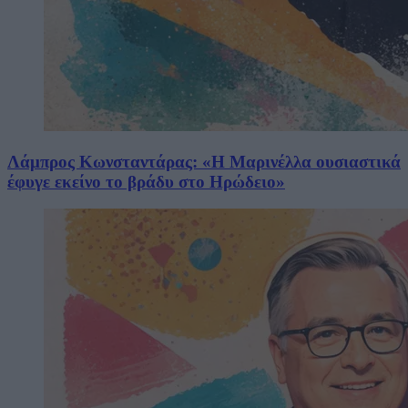
Λάμπρος Κωνσταντάρας: «Η Μαρινέλλα ουσιαστικά
έφυγε εκείνο το βράδυ στο Ηρώδειο»