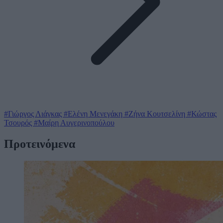
#Γιώργος Λιάγκας
#Ελένη Μενεγάκη
#Ζήνα Κουτσελίνη
#Κώστας
Τσουρός
#Μαίρη Αυγερινοπούλου
Προτεινόμενα