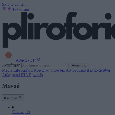
Skip to content
Τελευταία
Αθήνα
•
31°
Αναζήτηση
Αναζήτηση
Media
Life
Χρήμα
Κοινωνία
Showbiz
Αστυνομικό Δελτίο
Διεθνή
Αθλητικά
ΗΠΑ
Εργασία
Μενού
Κλείσιμο
Οικονομία