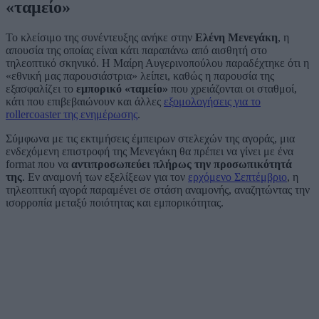
«ταμείο»
Το κλείσιμο της συνέντευξης ανήκε στην
Ελένη Μενεγάκη
, η
απουσία της οποίας είναι κάτι παραπάνω από αισθητή στο
τηλεοπτικό σκηνικό. Η Μαίρη Αυγερινοπούλου παραδέχτηκε ότι η
«εθνική μας παρουσιάστρια» λείπει, καθώς η παρουσία της
εξασφαλίζει το
εμπορικό «ταμείο»
που χρειάζονται οι σταθμοί,
κάτι που επιβεβαιώνουν και άλλες
εξομολογήσεις για το
rollercoaster της ενημέρωσης
.
Σύμφωνα με τις εκτιμήσεις έμπειρων στελεχών της αγοράς, μια
ενδεχόμενη επιστροφή της Μενεγάκη θα πρέπει να γίνει με ένα
format που να
αντιπροσωπεύει πλήρως την προσωπικότητά
της
. Εν αναμονή των εξελίξεων για τον
ερχόμενο Σεπτέμβριο
, η
τηλεοπτική αγορά παραμένει σε στάση αναμονής, αναζητώντας την
ισορροπία μεταξύ ποιότητας και εμπορικότητας.