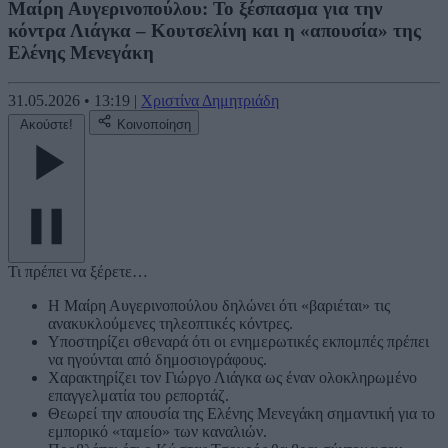
Μαίρη Αυγερινοπούλου: Το ξέσπασμα για την
κόντρα Λιάγκα – Κουτσελίνη και η «απουσία» της
Ελένης Μενεγάκη
31.05.2026
•
13:19
|
Χριστίνα Δημητριάδη
Ακούστε!
Κοινοποίηση
Τι πρέπει να ξέρετε…
Η Μαίρη Αυγερινοπούλου δηλώνει ότι «βαριέται» τις
ανακυκλούμενες τηλεοπτικές κόντρες.
Υποστηρίζει σθεναρά ότι οι ενημερωτικές εκπομπές πρέπει
να ηγούνται από δημοσιογράφους.
Χαρακτηρίζει τον Γιώργο Λιάγκα ως έναν ολοκληρωμένο
επαγγελματία του ρεπορτάζ.
Θεωρεί την απουσία της Ελένης Μενεγάκη σημαντική για το
εμπορικό «ταμείο» των καναλιών.