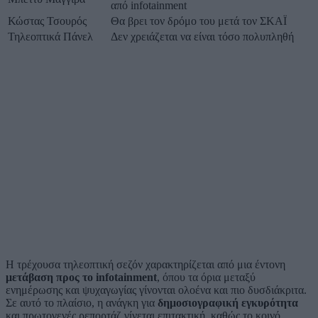
από infotainment
Κώστας Τσουρός
Θα βρει τον δρόμο του μετά τον ΣΚΑΪ
Τηλεοπτικά Πάνελ
Δεν χρειάζεται να είναι τόσο πολυπληθή
Η τρέχουσα τηλεοπτική σεζόν χαρακτηρίζεται από μια έντονη
μετάβαση προς το infotainment
, όπου τα όρια μεταξύ
ενημέρωσης και ψυχαγωγίας γίνονται ολοένα και πιο δυσδιάκριτα.
Σε αυτό το πλαίσιο, η ανάγκη για
δημοσιογραφική εγκυρότητα
και πρωτογενές ρεπορτάζ γίνεται επιτακτική, καθώς το κοινό