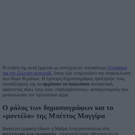
Η στάση της αυτή έρχεται ως συνέχεια σε παλαιότερο
ξέσπασμα
για την έλλειψη ρεπορτάζ
, όπου είχε στηλιτεύσει την ανακύκλωση
των ίδιων θεμάτων. Η έμπειρη δημοσιογράφος προέτρεψε τους
συναδέλφους της να
αρχίσουν να δουλεύουν
ουσιαστικά,
αφήνοντας πίσω τους τους «παιδιαρίστικους» ανταγωνισμούς που
μονοπωλούν τον τηλεοπτικό αέρα.
Ο ρόλος των δημοσιογράφων και το
«μοντέλο» της Μπέττυς Μαγγίρα
Ιδιαίτερη έμφαση έδωσε η Μαίρη Αυγερινοπούλου στη
στελέχωση των εκπομπών
, υποστηρίζοντας σθεναρά ότι οι