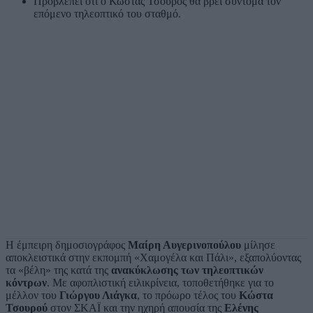
Προβλέπει ότι ο Κώστας Τσουρός θα βρει σύντομα τον
επόμενο τηλεοπτικό του σταθμό.
Η έμπειρη δημοσιογράφος
Μαίρη Αυγερινοπούλου
μίλησε
αποκλειστικά στην εκπομπή «Χαμογέλα και Πάλι», εξαπολύοντας
τα «βέλη» της κατά της
ανακύκλωσης των τηλεοπτικών
κόντρων
. Με αφοπλιστική ειλικρίνεια, τοποθετήθηκε για το
μέλλον του
Γιώργου Λιάγκα
, το πρόωρο τέλος του
Κώστα
Τσουρού
στον ΣΚΑΪ και την ηχηρή απουσία της
Ελένης