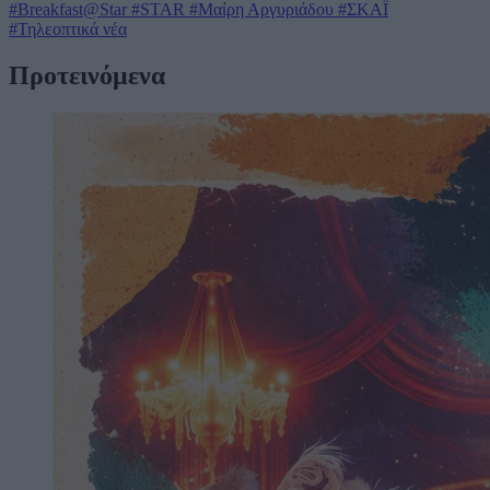
#Breakfast@Star
#STAR
#Μαίρη Αργυριάδου
#ΣΚΑΪ
#Τηλεοπτικά νέα
Προτεινόμενα