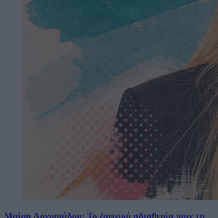
Μαίρη Αργυριάδου: Το ξαφνικό αδιαθεσία πριν τη