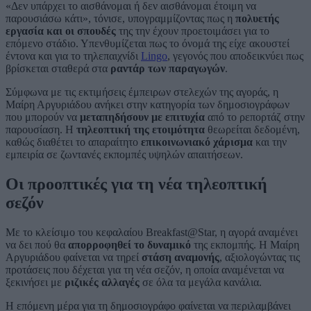
«Δεν υπάρχει το αισθάνομαι ή δεν αισθάνομαι έτοιμη να
παρουσιάσω κάτι», τόνισε, υπογραμμίζοντας πως η
πολυετής
εργασία και οι σπουδές
της την έχουν προετοιμάσει για το
επόμενο στάδιο. Υπενθυμίζεται πως το όνομά της είχε ακουστεί
έντονα και για το τηλεπαιχνίδι
Lingo
, γεγονός που αποδεικνύει πως
βρίσκεται σταθερά στα
ραντάρ των παραγωγών
.
Σύμφωνα με τις εκτιμήσεις έμπειρων στελεχών της αγοράς, η
Μαίρη Αργυριάδου ανήκει στην κατηγορία των δημοσιογράφων
που μπορούν να
μεταπηδήσουν με επιτυχία
από το ρεπορτάζ στην
παρουσίαση. Η
τηλεοπτική της ετοιμότητα
θεωρείται δεδομένη,
καθώς διαθέτει το απαραίτητο
επικοινωνιακό χάρισμα
και την
εμπειρία σε ζωντανές εκπομπές υψηλών απαιτήσεων.
Οι προοπτικές για τη νέα τηλεοπτική
σεζόν
Με το κλείσιμο του κεφαλαίου Breakfast@Star, η αγορά αναμένει
να δει πού θα
απορροφηθεί το δυναμικό
της εκπομπής. Η Μαίρη
Αργυριάδου φαίνεται να τηρεί
στάση αναμονής
, αξιολογώντας τις
προτάσεις που δέχεται για τη νέα σεζόν, η οποία αναμένεται να
ξεκινήσει με
ριζικές αλλαγές
σε όλα τα μεγάλα κανάλια.
Η επόμενη μέρα για τη δημοσιογράφο φαίνεται να περιλαμβάνει