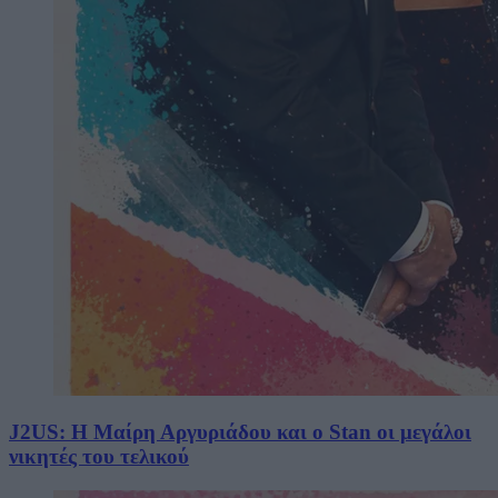
J2US: Η Μαίρη Αργυριάδου και ο Stan οι μεγάλοι
νικητές του τελικού