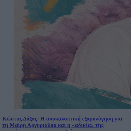
Κώστας Δόξας: Η αποκαλυπτική εξομολόγηση για
τη Μαίρη Αργυριάδου και η «αδικία» της